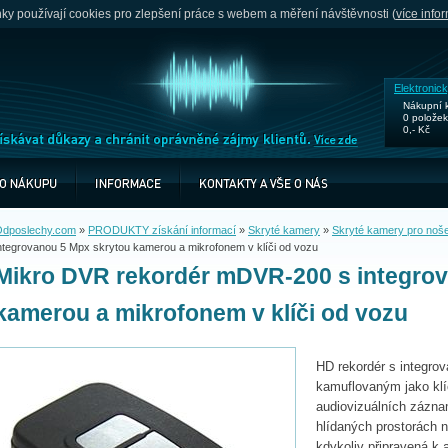
y používají cookies pro zlepšení práce s webem a měření návštěvnosti (
více info
Elektronic
Nákupní 
0 položek
0,- Kč
dposlechy.com
»
PRODUKTY získání informací
»
Skryté kamery
»
Skryté kamery pro noše
ntegrovanou 5 Mpx skrytou kamerou a mikrofonem v klíči od vozu
Mikro DVR rekordér mDVR-200 s integro
kamerou a mikrofonem v klíči od vozu
HD rekordér s integro
kamuflovaným jako klí
audiovizuálních zázn
hlídaných prostorách 
kdykoliv připravená k