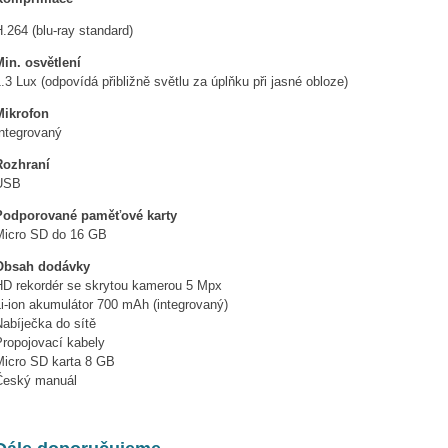
.264 (blu-ray standard)
Min. osvětlení
.3 Lux (odpovídá přibližně světlu za úplňku při jasné obloze)
Mikrofon
Integrovaný
Rozhraní
USB
Podporované paměťové karty
Micro SD do 16 GB
Obsah dodávky
HD rekordér se skrytou kamerou 5 Mpx
i-ion akumulátor 700 mAh (integrovaný)
abíječka do sítě
Propojovací kabely
Micro SD karta 8 GB
Český manuál