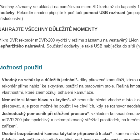
Všechny záznamy se ukládají na paměťovou micro SD kartu až do kapacity 
dodávky
. Rekordér snadno připojíte k počítači
pomocí USB rozhraní
(propoj
říslušenství).
NAHRAJTE VŠECHNY DŮLEŽITÉ MOMENTY
Mikro DVR rekordér mDVR-200 vydrží v režimu záznamu na vestavěný Li-io
nepřetržitého nahrávání
. Součástí dodávky je také USB nabíječka do sítě (na
Možnosti použití
Vhodný na schůzky a důležitá jednání*-
díky přirozené kamufláži, kterou n
rekordér přímo nabízí ke skrytému použití na pracovním stole. Reálná hmotno
vlastnostmi, které znemožňují odhalení kamufláže.
Nemusíte si lámat hlavu s ukrytím*-
už nemusíte hledat vhodné místo k co
přesouvat, a je proto možné ho použít i ve chvílích, kdy se rozhovor neode
Jednoduchý pomocník při střežení prostoru*-
vzhledem ke snadnému ovlá
mDVR-200 jako spolehlivý a nekomplikovaný střežící prostředek, na kterém o
zařízení.
Osobní bezpečnostní kamera kdykoliv připravená k akci* -
kameru můžete 
Kdykoliv pak můžete diskrétně natáčet, aniž byste na sebe poutali pozorno