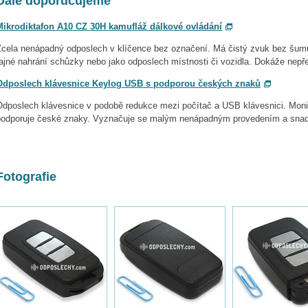
Dále doporučujeme
Mikrodiktafon A10 CZ 30H kamufláž dálkové ovládání
Zcela nenápadný odposlech v klíčence bez označení. Má čistý zvuk bez šumů
ajné nahrání schůzky nebo jako odposlech místnosti či vozidla. Dokáže nepře
Odposlech klávesnice Keylog USB s podporou českých znaků
Odposlech klávesnice v podobě redukce mezi počítač a USB klávesnici. Monit
podporuje české znaky. Vyznačuje se malým nenápadným provedením a snad
Fotografie