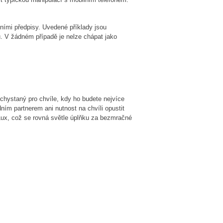
vními předpisy. Uvedené příklady jsou
u. V žádném případě je nelze chápat jako
ichystaný pro chvíle, kdy ho budete nejvíce
ím partnerem ani nutnost na chvíli opustit
Lux, což se rovná světle úplňku za bezmračné