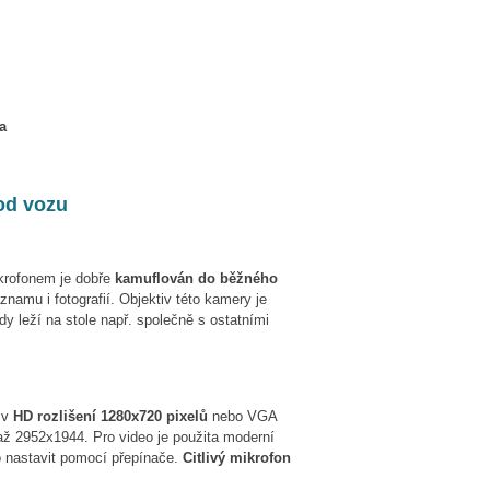
a
od vozu
krofonem je dobře
kamuflován do běžného
namu i fotografií. Objektiv této kamery je
dy leží na stole např. společně s ostatními
 v
HD rozlišení 1280x720 pixelů
nebo VGA
 až 2952x1944. Pro video je použita moderní
 nastavit pomocí přepínače.
C
itlivý mikrofon