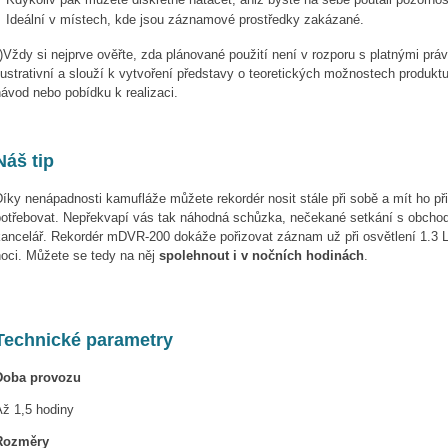
Ideální v místech, kde jsou záznamové prostředky zakázané.
)Vždy si nejprve ověřte, zda plánované použití není v rozporu s platnými prá
lustrativní a slouží k vytvoření představy o teoretických možnostech produkt
ávod nebo pobídku k realizaci.
Náš tip
íky nenápadnosti kamufláže můžete rekordér nosit stále při sobě a mít ho př
potřebovat. Nepřekvapí vás tak náhodná schůzka, nečekané setkání s obchodn
kancelář. Rekordér mDVR-200 dokáže pořizovat záznam už při osvětlení 1.3 
noci. Můžete se tedy na něj
spolehnout i v nočních hodinách
.
Technické parametry
Doba provozu
Až 1,5 hodiny
Rozměry