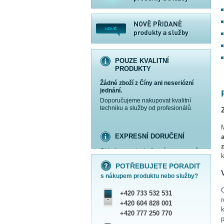
POUZE KVALITNÍ
PRODUKTY
Žádné zboží z Číny ani neseriózní
jednání.
Doporučujeme nakupovat kvalitní
techniku a služby od profesionálů.
EXPRESNÍ DORUČENÍ
Objednanou techniku vám expresně
více informací »
více informací »
více informací »
více informací »
k
doručíme
kurýrem
.
POTŘEBUJETE PORADIT
Praha - DNES
s nákupem produktu nebo služby?
ČR - ZÍTRA DO 17 HODIN
Dále zasíláme zboží Obchodním
O
+420 733 532 531
balíkem České pošty nebo přepravní
r
službou PPL.
+420 604 828 001
SHOWROOM PRAHA
+420 777 250 770
p