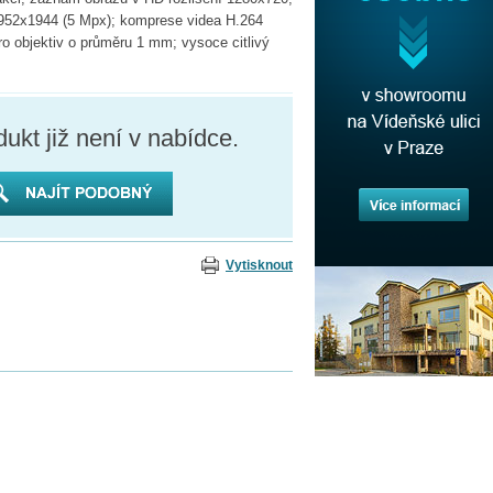
 2952x1944 (5 Mpx); komprese videa H.264
kro objektiv o průměru 1 mm; vysoce citlivý
ukt již není v nabídce.
Vytisknout