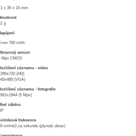
71 x 35 x 16 mm
Hmotnost
32 g
Napájení
Li-ion 700 mAh
Obrazový senzor
5 Mpx CMOS
Rozlišení záznamu - video
1280x720 (HD)
640x480 (VGA)
Rozlišení záznamu - fotografie
2952x1944 (5 Mpx)
Úhel záběru
68°
Snímková frekvence
30 snímků za sekundu (plynulý obraz)
Komprimace