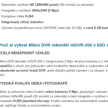
Maximální rozlišení
HD
1280x960 pixelů
(30 snímků za sekundu)
Fotografie v rozlišení
2952x1944 (5 Mpx)
Komprese videa
H.264
Integrovaný citlivý mikrofon
Záznam na paměťovou micro SD/SDHC kartu (do 16 GB),
v ceně 8 GB kart
Proč si vybrat Mikro DVR rekordér mDVR-200 v klíči 
ZCELA NENÁPADNÝ VZHLED
Mikro DVR rekordér mDVR-200 s integrovanou 5 Mpx skrytou kamerou a s mi
autoklíče
a slouží pro pořizování velmi kvalitního obrazového a zvukového záz
zabudován na horní hraně DVR
, proto dokáže pořídit záznam i za situace, k
líči.
VYSOKÁ KVALITA VIDEA I FOTOGRAFIÍ
braz je pořizován velmi kvalitní
mikro kamerou 5 Mpx
, poskytující záznam
ozlišení 640x480 pixelů (30 snímků za sekundu) a také fotografie v rozlišení
komprese
H.264 (standard blu-ray).
Kvalitu záznamu lze samozřejmě snadno
ak zajišťuje čistotu a srozumitelnost zvuku.