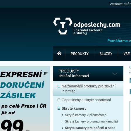
Webové stránk
O
i
Nejžádanější produkty pro získání
informací
Odposlechy a skryté nahrávání
Skryté kamery
Skryté kamery v předmětech
Skryté kamery pro snadnou kamufláž
Skryté kamery pro nošení u sebe