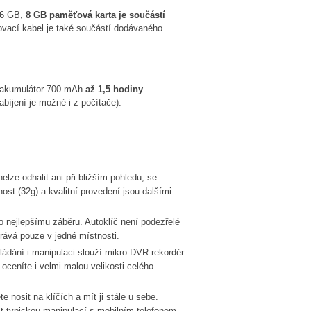
16 GB,
8 GB paměťová karta je součástí
ovací kabel je také součástí dodávaného
n akumulátor 700 mAh
až 1,5 hodiny
bíjení je možné i z počítače).
elze odhalit ani při bližším pohledu, se
st (32g) a kvalitní provedení jsou dalšími
 nejlepšímu záběru. Autoklíč není podezřelé
hrává pouze v jedné místnosti.
dání i manipulaci slouží mikro DVR rekordér
ceníte i velmi malou velikosti celého
nosit na klíčích a mít ji stále u sebe.
st typickou manipulací s mobilním telefonem.