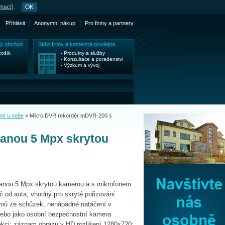
rmací
).
OK
Příhlásit
|
Anonymní nákup
|
Pro firmy a partnery
ký obchod
Sídlo firmy a kamenná prodejna
košík
- Produkty a služby
- Konzultace a poradenství
- Výzkum a vývoj
ní u sebe
»
Mikro DVR rekordér mDVR-200 s
vanou 5 Mpx skrytou
vanou 5 Mpx skrytou kamerou a s mikrofonem
č od auta; vhodný pro skryté pořizování
amů ze schůzek, nenápadné natáčení v
nebo jako osobní bezpečnostní kamera
 akci; záznam obrazu v HD rozlišení 1280x720;