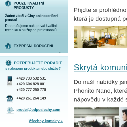
POUZE KVALITNÍ
PRODUKTY
Přijďte si prohlédn
Žádné zboží z Číny ani neseriózní
která je dostupná 
jednání.
Doporučujeme nakupovat kvalitní
techniku a služby od profesionálů.
EXPRESNÍ DORUČENÍ
Objednanou techniku vám expresně
více informací »
více informací »
více informací »
více informací »
doručíme
kurýrem
.
POTŘEBUJETE PORADIT
Praha - DNES
Skrytá komuni
s nákupem produktu nebo služby?
ČR - ZÍTRA DO 17 HODIN
Dále zasíláme zboží Obchodním
+420 733 532 531
balíkem České pošty nebo přepravní
Do naší nabídky js
službou PPL.
+420 604 828 001
SHOWROOM PRAHA
Phonito Nano, kter
+420 777 250 770
Náš sortiment si můžete
+420 261 264 149
nápovědu v každé s
prohlédnout, vyzkoušet a zakoupit
na obchodním oddělení v Praze.
prodej@odposlechy.com
Jsme zkušení odborníci a rádi vám s
výběrem pomůžeme.
Všechny kontakty »