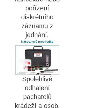
pořízení
diskrétního
záznamu z
jednání.
Nástrahové prostředky
Spolehlivé
odhalení
pachatelů
krádeží a osob,