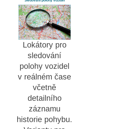
Sledování polohy vozidel
Lokátory pro
sledování
polohy vozidel
v reálném čase
včetně
detailního
záznamu
historie pohybu.