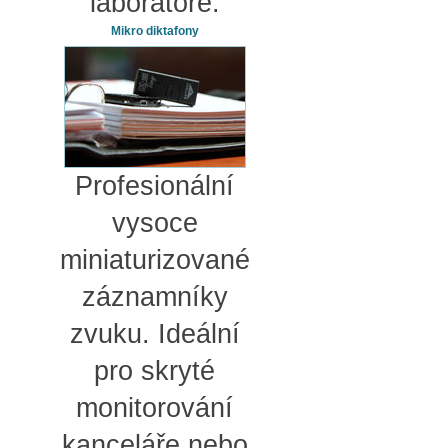
laboratoře.
Mikro diktafony
Profesionální
vysoce
miniaturizované
záznamníky
zvuku. Ideální
pro skryté
monitorování
kanceláře nebo