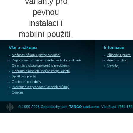
Varianty pro
pevnou
instalaci i
mobilní použití.
Vše o nákupu
Informace
Možnosti nákupu, platby a dodání
Příklady z praxe
Doporučení pro výběr kvalitní techniky a služeb
Právní rozbor
Co u nás získáte společně s produktem
Novinky
Ochrana osobních údajů a image klienta
Splátkový prodej
Obchodní podmínky
Informace o zpracování osobních údajů
Cookies
© 1999-2026 Odposlechy.com,
TANGO spol. s r.o.
, Vídeňská 1764/158