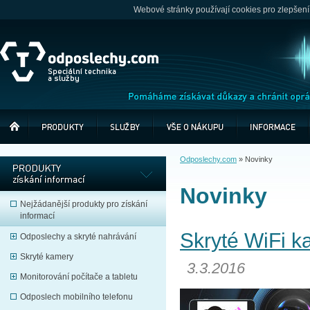
Webové stránky používají cookies pro zlepšení
Odposlechy.com
»
Novinky
Novinky
Nejžádanější produkty pro získání
informací
Skryté WiFi k
Odposlechy a skryté nahrávání
Skryté kamery
3.3.2016
Monitorování počítače a tabletu
Odposlech mobilního telefonu