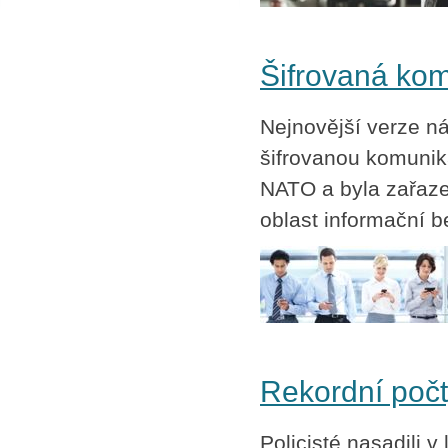
SPLÁTKOVÝ PRODEJ
Nakupovat můžete i na splátky s
online vyřízením a schválením.
Šifrovaná kom
Výhodné financování pro vás
zajišťujeme se společnosti ESSOX
(Komerční banka, a.s.)
Nejnovější verze n
šifrovanou komunik
NATO a byla zařaze
oblast informační b
Rekordní poč
Policisté nasadili 