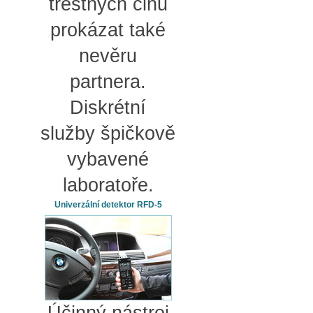
trestných činů
prokázat také
nevěru
partnera.
Diskrétní
služby špičkově
vybavené
laboratoře.
Univerzální detektor RFD-5
Účinný nástroj