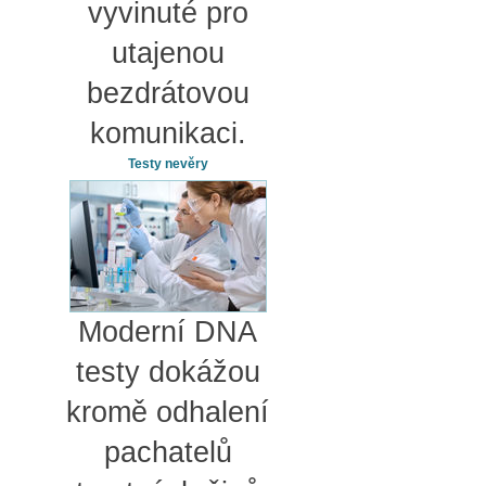
vyvinuté pro
utajenou
bezdrátovou
komunikaci.
Testy nevěry
Moderní DNA
testy dokážou
kromě odhalení
pachatelů