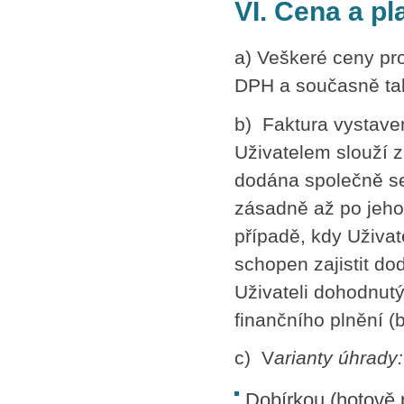
VI. Cena a pl
a) Veškeré ceny pr
DPH a současně tak
b) Faktura vystave
Uživatelem slouží z
dodána společně se
zásadně až po jeho
případě, kdy Uživa
schopen zajistit do
Uživateli dohodnut
finančního plnění 
c) V
arianty úhrady:
Dobírkou (hotově p