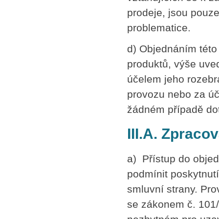
prodeje, jsou pouze 
problematice.
d) Objednáním této 
produktů, výše uve
účelem jeho rozebr
provozu nebo za úče
žádném případě dot
III.A. Zpraco
a) Přístup do obje
podmínit poskytnutí
smluvní strany. Pro
se zákonem č. 101/