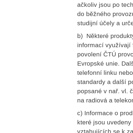
ačkoliv jsou po tec
SPLÁTKOVÝ PRODEJ
do běžného provozu
Nakupovat můžete i na splátky s
online vyřízením a schválením.
studijní účely a urč
Výhodné financování pro vás
zajišťujeme se společnosti ESSOX
(Komerční banka, a.s.)
b) Některé produkty
informací využívají
povolení ČTÚ provo
Evropské unie. Další
telefonní linku neb
standardy a další 
popsané v nař. vl. 
na radiová a teleko
c) Informace o prod
které jsou uveden
vztahujících se k 