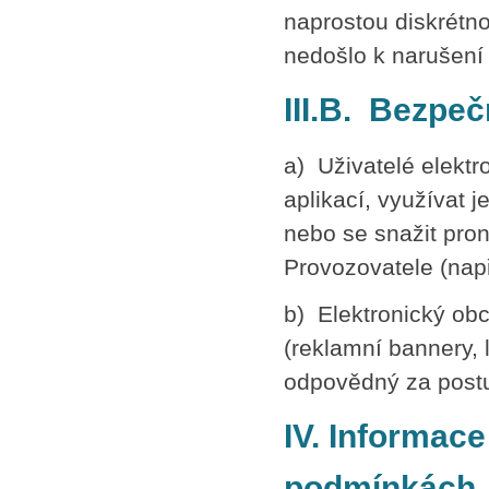
naprostou diskrétn
nedošlo k narušení 
III.B. Bezpe
a) Uživatelé elekt
aplikací, využívat j
nebo se snažit pron
Provozovatele (např
b) Elektronický ob
(reklamní bannery, 
odpovědný za postup
IV. Informac
podmínkách