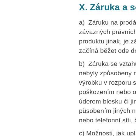
X. Záruka a s
a) Záruku na prodá
závazných právních
produktu jinak, je 
začíná běžet ode d
b) Záruka se vztahu
nebyly způsobeny 
výrobku v rozporu
poškozením nebo op
úderem blesku či j
působením jiných n
nebo telefonní síti,
c) Možnosti, jak upl