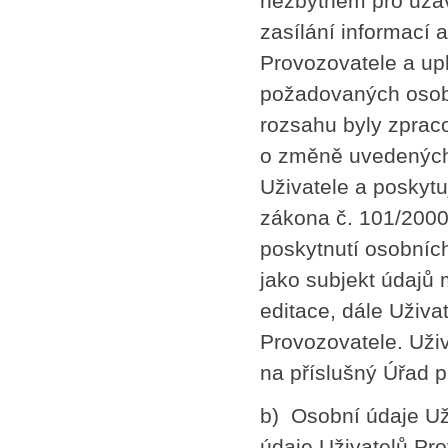
nezbytném pro uzav
zasílání informací 
Provozovatele a upl
požadovaných osobn
rozsahu byly zprac
o změně uvedených
Uživatele a poskyt
zákona č. 101/2000
poskytnutí osobních
jako subjekt údajů 
editace, dále Uživ
Provozovatele. Uživ
na příslušný Úřad 
b) Osobní údaje Uži
údaje Uživatelů Pr