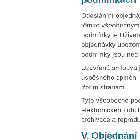
Odesláním objednáv
těmito všeobecnými
podmínky je Uživa
objednávky upozorn
podmínky jsou nedí
Uzavřená smlouva j
úspěšného splnění 
třetím stranám.
Tyto všeobecné po
elektronického obc
archivace a reprod
V. Objednání