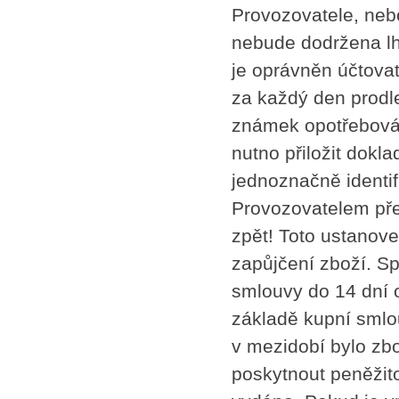
Provozovatele, neb
nebude dodržena lh
je oprávněn účtovat
za každý den prodl
známek opotřebován
nutno přiložit dokla
jednoznačně identi
Provozovatelem pře
zpět! Toto ustanov
zapůjčení zboží. Sp
smlouvy do 14 dní o
základě kupní smlou
v mezidobí bylo zbo
poskytnout peněžito