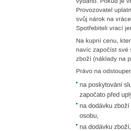
vydáno. Pokud je v
Provozovatel uplatn
svůj nárok na vrác
Spotřebiteli vrací 
Na kupní cenu, kte
navíc započíst své
zboží (náklady na p
Právo na odstoupen
na poskytování slu
započato před uply
na dodávku zboží 
osobu,
na dodávku zboží, p