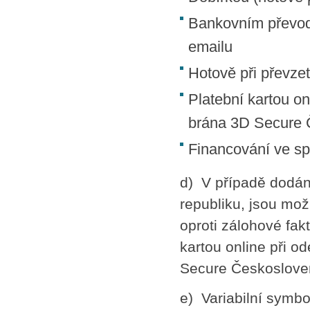
Bankovním převode
emailu
Hotově při převzet
Platební kartou o
brána 3D Secure Č
Financování ve sp
d) V případě dodá
republiku, jsou mo
oproti zálohové fak
kartou online při 
Secure Českosloven
e) Variabilní symbo