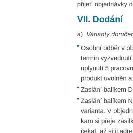
přijetí objednávky
VII. Dodání
a)
Varianty doruče
Osobní odběr v ob
termín vyzvednutí
uplynutí 5 pracov
produkt uvolněn a
Zaslání balíkem D
Zaslání balíkem N
varianta. V objed
kam si přeje zásil
čekat, až si ji ad