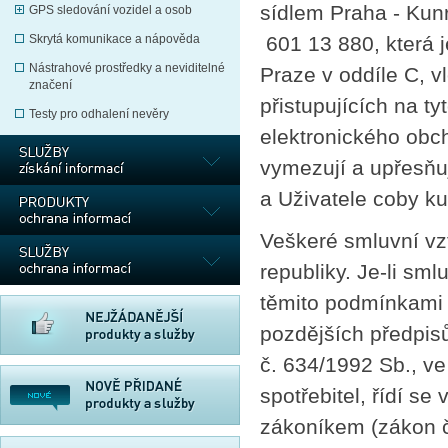
sídlem Praha - Kun
GPS sledování vozidel a osob
601 13 880, která 
Skrytá komunikace a nápověda
Nástrahové prostředky a neviditelné
Praze v oddíle C, 
značení
přistupujících na ty
Testy pro odhalení nevěry
elektronického obc
vymezují a upřesňuj
a Uživatele coby kup
Veškeré smluvní vz
republiky. Je-li sml
těmito podmínkami 
pozdějších předpis
č. 634/1992 Sb., ve
spotřebitel, řídí 
zákoníkem (zákon č