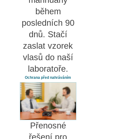
marihuany
během
posledních 90
dnů. Stačí
zaslat vzorek
vlasů do naší
laboratoře.
Ochrana před nahráváním
Přenosné
řešení pro