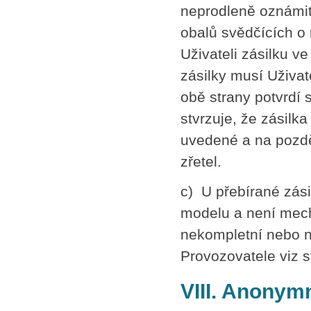
neprodleně oznámit
obalů svědčících o
Uživateli zásilku v
zásilky musí Uživat
obě strany potvrdí
stvrzuje, že zásilk
uvedené a na pozdě
zřetel.
c) U přebírané zás
modelu a není mech
nekompletní nebo n
Provozovatele
viz 
VIII. Anonym