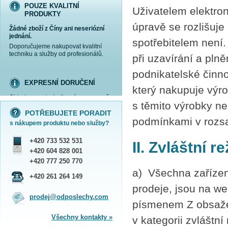
POUZE KVALITNÍ
Uživatelem elektron
PRODUKTY
úpravě se rozlišuje 
Žádné zboží z Číny ani neseriózní
jednání.
spotřebitelem není. 
Doporučujeme nakupovat kvalitní
techniku a služby od profesionálů.
při uzavírání a pln
podnikatelské činnos
EXPRESNÍ DORUČENÍ
který nakupuje výr
Objednanou techniku vám expresně
více informací »
více informací »
více informací »
více informací »
s těmito výrobky ne
doručíme
kurýrem
.
POTŘEBUJETE PORADIT
Praha - DNES
podmínkami v rozsa
s nákupem produktu nebo služby?
ČR - ZÍTRA DO 17 HODIN
Dále zasíláme zboží Obchodním
+420 733 532 531
balíkem České pošty nebo přepravní
II. Zvláštní r
službou PPL.
+420 604 828 001
SHOWROOM PRAHA
+420 777 250 770
a) Všechna zařízení
Náš sortiment si můžete
+420 261 264 149
prohlédnout, vyzkoušet a zakoupit
prodeje, jsou na w
na obchodním oddělení v Praze.
prodej@odposlechy.com
Jsme zkušení odborníci a rádi vám s
písmenem Z obsažen
výběrem pomůžeme.
Všechny kontakty »
v kategorii zvláštn