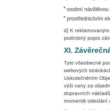
osobní návštěvou 
prostřednictvím el
d) K reklamovaným p
podrobný popis záv
XI. Závěrečn
Tyto všeobecné pod
webových stránkách
Uskutečněním Objed
výši ceny za objed
dopravních nákladů
momentě odeslání a