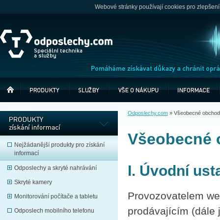
Webové stránky používají cookies pro zlepšení
Odposlechy.com
»
Všeobecné obchod
Všeobecné 
Nejžádanější produkty pro získání
informací
I. Úvodní us
Odposlechy a skryté nahrávání
Skryté kamery
Provozovatelem we
Monitorování počítače a tabletu
prodávajícím (dále 
Odposlech mobilního telefonu