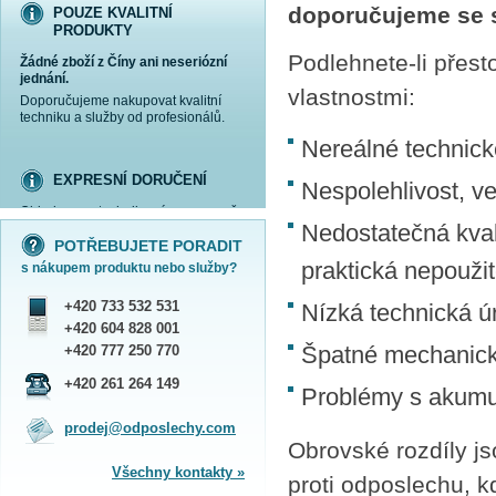
doporučujeme se s
POUZE KVALITNÍ
PRODUKTY
Podlehnete-li přest
Žádné zboží z Číny ani neseriózní
jednání.
vlastnostmi:
Doporučujeme nakupovat kvalitní
techniku a služby od profesionálů.
Nereálné technick
EXPRESNÍ DORUČENÍ
Nespolehlivost, v
Objednanou techniku vám expresně
více informací »
více informací »
více informací »
více informací »
doručíme
kurýrem
.
Nedostatečná kva
POTŘEBUJETE PORADIT
Praha - DNES
praktická nepoužit
s nákupem produktu nebo služby?
ČR - ZÍTRA DO 17 HODIN
Dále zasíláme zboží Obchodním
+420 733 532 531
Nízká technická ú
balíkem České pošty nebo přepravní
službou PPL.
+420 604 828 001
SHOWROOM PRAHA
+420 777 250 770
Špatné mechanick
Náš sortiment si můžete
+420 261 264 149
Problémy s akumul
prohlédnout, vyzkoušet a zakoupit
na obchodním oddělení v Praze.
prodej@odposlechy.com
Jsme zkušení odborníci a rádi vám s
Obrovské rozdíly js
výběrem pomůžeme.
Všechny kontakty »
proti odposlechu, k