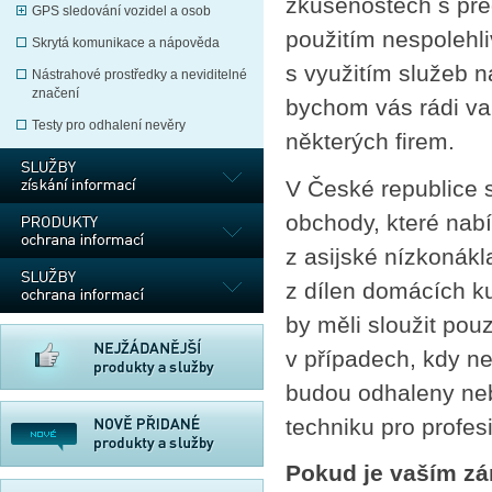
zkušenostech s př
GPS sledování vozidel a osob
použitím nespolehl
Skrytá komunikace a nápověda
s využitím služeb n
Nástrahové prostředky a neviditelné
značení
bychom vás rádi var
Testy pro odhalení nevěry
některých firem.
V České republice s
obchody, které nabí
z asijské nízkonák
z dílen domácích ku
by měli sloužit pou
v případech, kdy ne
budou odhaleny nebo
techniku pro profesi
Pokud je vaším zá