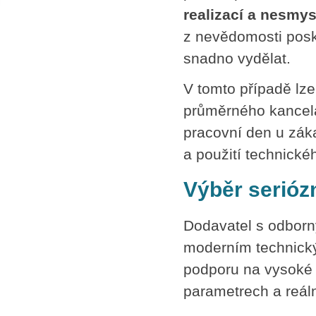
SPLÁTKOVÝ PRODEJ
realizací a nesmy
Nakupovat můžete i na splátky s
z nevědomosti posk
online vyřízením a schválením.
snadno vydělat.
Výhodné financování pro vás
zajišťujeme se společnosti ESSOX
(Komerční banka, a.s.)
V tomto případě lze
průměrného kancelá
pracovní den u zák
a použití technické
Výběr serióz
Dodavatel s odborn
moderním technick
podporu na vysoké 
parametrech a reál