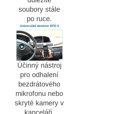
soubory stále
po ruce.
Univerzální detektor RFD-5
Účinný nástroj
pro odhalení
bezdrátového
mikrofonu nebo
skryté kamery v
kanceláři.