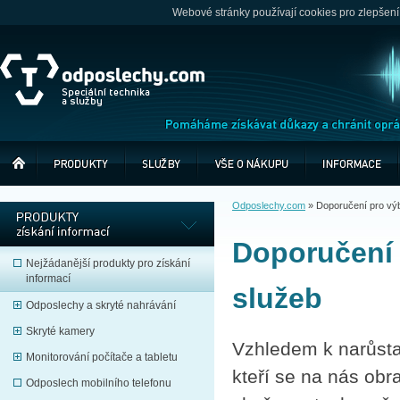
Webové stránky používají cookies pro zlepšení
Odposlechy.com
»
Doporučení pro výbě
Doporučení p
Nejžádanější produkty pro získání
informací
služeb
Odposlechy a skryté nahrávání
Skryté kamery
Vzhledem k narůsta
Monitorování počítače a tabletu
kteří se na nás obr
Odposlech mobilního telefonu