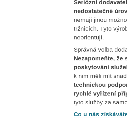
Seriózní dodavate
nedostatečné úrov
nemají jinou možno
tržnicích. Tyto výro
neorientují.
Správná volba dodav
Nezapomeňte, že s
poskytování služe
k nim měli mít snad
technickou podpor
rychlé vyřízení p
tyto služby za samoz
Co u nás získávát