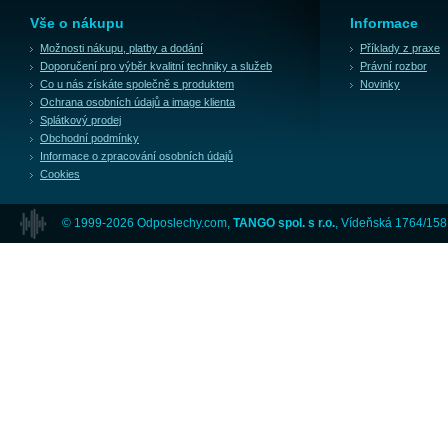
Vše o nákupu
Informace
Možnosti nákupu, platby a dodání
Příklady z praxe
Doporučení pro výběr kvalitní techniky a služeb
Právní rozbor
Co u nás získáte společně s produktem
Novinky
Ochrana osobních údajů a image klienta
Splátkový prodej
Obchodní podmínky
Informace o zpracování osobních údajů
Cookies
© 1999-2026 Odposlechy.com,
TANGO spol. s r.o.
, Vídeňská 1764/158