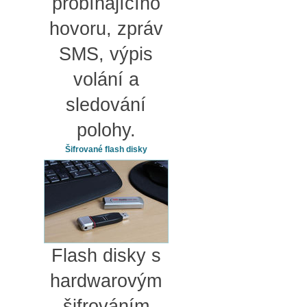
probíhajícího
hovoru, zpráv
SMS, výpis
volání a
sledování
polohy.
Šifrované flash disky
Flash disky s
hardwarovým
šifrováním