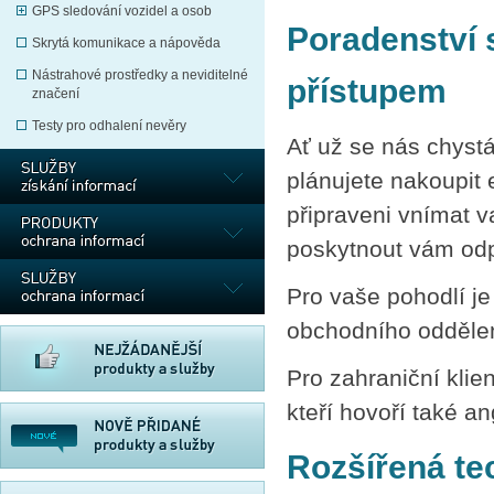
GPS sledování vozidel a osob
Poradenství 
Skrytá komunikace a nápověda
Nástrahové prostředky a neviditelné
přístupem
značení
Testy pro odhalení nevěry
Ať už se nás chystá
plánujete nakoupit 
připraveni vnímat v
poskytnout vám odpo
Pro vaše pohodlí j
obchodního oddělen
Pro zahraniční klie
kteří hovoří také a
Rozšířená te