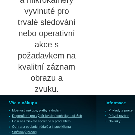
a mikrokamery
vyvinuté pro
trvalé sledování
nebo operativní
akce s
požadavkem na
kvalitní záznam
obrazu a
zvuku.
Vše o nákupu
Informace
Možnosti nákupu, platby a dodání
Příklady z praxe
Doporučení pro výběr kvalitní techniky a služeb
Právní rozbor
Co u nás získáte společně s produktem
Novinky
Ochrana osobních údajů a image klienta
Splátkový prodej