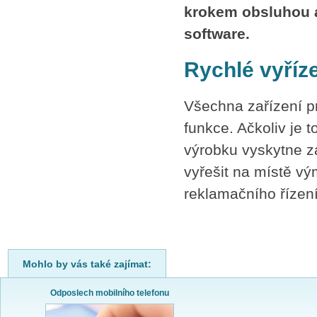
krokem obsluhou a
SPLÁTKOVÝ PRODEJ
software.
Nakupovat můžete i na splátky s
online vyřízením a schválením.
Výhodné financování pro vás
Rychlé vyříz
zajišťujeme se společnosti ESSOX
(Komerční banka, a.s.)
Všechna zařízení pr
funkce. Ačkoliv je
výrobku vyskytne z
vyřešit na místě vý
reklamačního řízen
Mohlo by vás také zajímat:
Odposlech mobilního telefonu