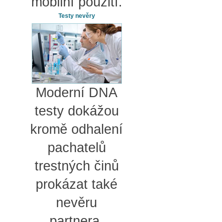
mobilní použití.
Testy nevěry
Moderní DNA
testy dokážou
kromě odhalení
pachatelů
trestných činů
prokázat také
nevěru
partnera.