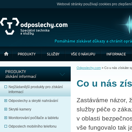
Webové stránky používají cookies pro zlepšení
Odposlechy.com
»
Co u nás získáte 
Co u nás zí
Nejžádanější produkty pro získání
informací
Zastáváme názor, 
Odposlechy a skryté nahrávání
služby péče o záka
Skryté kamery
v oblasti bezpečnos
Monitorování počítače a tabletu
vše fungovalo tak j
Odposlech mobilního telefonu