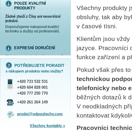
POUZE KVALITNÍ
Všechny produkty j
PRODUKTY
obsluhy, tak aby by
Žádné zboží z Číny ani neseriózní
jednání.
v časové tísni.
Doporučujeme nakupovat kvalitní
techniku a služby od profesionálů.
Klientům jsou vždy
jazyce. Pracovníci
EXPRESNÍ DORUČENÍ
funkce zařízení a 
Objednanou techniku vám expresně
více informací »
více informací »
více informací »
více informací »
doručíme
kurýrem
.
POTŘEBUJETE PORADIT
Praha - DNES
Pokud však přes to
s nákupem produktu nebo služby?
ČR - ZÍTRA DO 17 HODIN
technickou podpor
Dále zasíláme zboží Obchodním
+420 733 532 531
balíkem České pošty nebo přepravní
telefonicky nebo 
službou PPL.
+420 604 828 001
SHOWROOM PRAHA
+420 777 250 770
běžných dotazů k d
Náš sortiment si můžete
+420 261 264 149
V neodkladných pří
prohlédnout, vyzkoušet a zakoupit
na obchodním oddělení v Praze.
prodej@odposlechy.com
kontaktovat kdykoli
Jsme zkušení odborníci a rádi vám s
výběrem pomůžeme.
Všechny kontakty »
Pracovníci techni