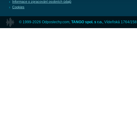
Informace o zpracování osobních údajů
Cookies
© 1999-2026 Odposlechy.com,
TANGO spol. s r.o.
, Vídeňská 1764/158