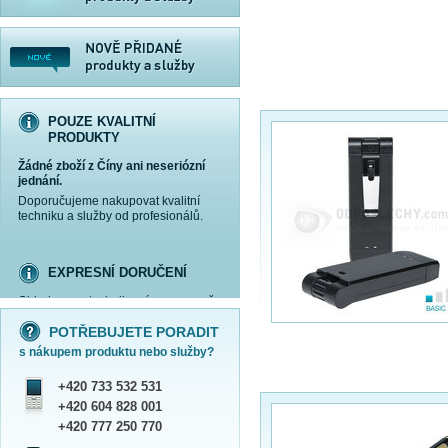
POUZE KVALITNÍ
PRODUKTY
Žádné zboží z Číny ani neseriózní
jednání.
Doporučujeme nakupovat kvalitní
techniku a služby od profesionálů.
EXPRESNÍ DORUČENÍ
Objednanou techniku vám expresně
více informací »
více informací »
více informací »
více informací »
doručíme
kurýrem
.
POTŘEBUJETE PORADIT
Praha - DNES
s nákupem produktu nebo služby?
ČR - ZÍTRA DO 17 HODIN
Dále zasíláme zboží Obchodním
+420 733 532 531
balíkem České pošty nebo přepravní
službou PPL.
+420 604 828 001
SHOWROOM PRAHA
+420 777 250 770