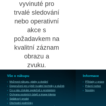
vyvinuté pro
trvalé sledování
nebo operativní
akce s
požadavkem na
kvalitní záznam
obrazu a
zvuku.
Vše o nákupu
Informace
Možnosti nákupu, platby a dodání
Příklady z praxe
Doporučení pro výběr kvalitní techniky a služeb
Právní rozbor
Co u nás získáte společně s produktem
Novinky
Ochrana osobních údajů a image klienta
Splátkový prodej
Obchodní podmínky