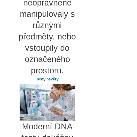
neoprávněně
manipulovaly s
různými
předměty, nebo
vstoupily do
označeného
prostoru.
Testy nevěry
Moderní DNA