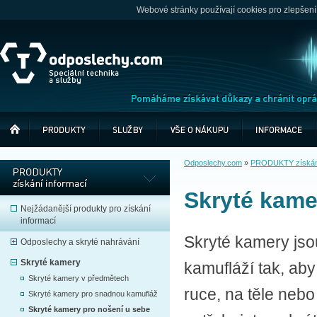
Webové stránky používají cookies pro zlepšení
Odposlechy.com
»
PRODUKTY získání
Skryté kame
Nejžádanější produkty pro získání
informací
Skryté kamery js
Odposlechy a skryté nahrávání
Skryté kamery
kamufláží tak, ab
Skryté kamery v předmětech
ruce, na těle nebo
Skryté kamery pro snadnou kamufláž
Skryté kamery pro nošení u sebe