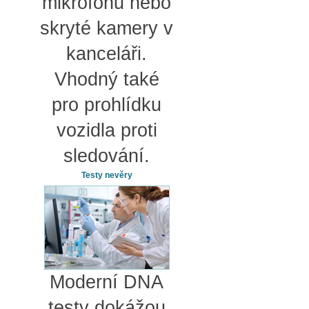
mikrofonu nebo
skryté kamery v
kanceláři.
Vhodný také
pro prohlídku
vozidla proti
sledování.
Testy nevěry
Moderní DNA
testy dokážou