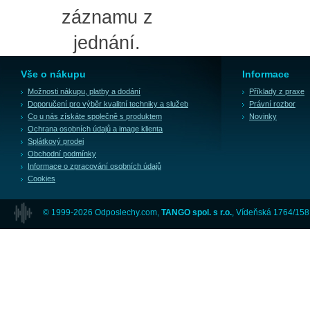
záznamu z
jednání.
Vše o nákupu
Informace
Možnosti nákupu, platby a dodání
Příklady z praxe
Doporučení pro výběr kvalitní techniky a služeb
Právní rozbor
Co u nás získáte společně s produktem
Novinky
Ochrana osobních údajů a image klienta
Splátkový prodej
Obchodní podmínky
Informace o zpracování osobních údajů
Cookies
© 1999-2026 Odposlechy.com,
TANGO spol. s r.o.
, Vídeňská 1764/158