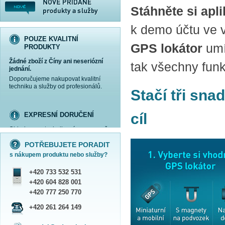
Stáhněte si apli
k demo účtu ve 
POUZE KVALITNÍ
GPS lokátor
umí
PRODUKTY
Žádné zboží z Číny ani neseriózní
tak všechny funk
jednání.
Doporučujeme nakupovat kvalitní
techniku a služby od profesionálů.
Stačí tři sna
cíl
EXPRESNÍ DORUČENÍ
Objednanou techniku vám expresně
více informací »
více informací »
více informací »
více informací »
doručíme
kurýrem
.
POTŘEBUJETE PORADIT
Praha - DNES
s nákupem produktu nebo služby?
ČR - ZÍTRA DO 17 HODIN
Dále zasíláme zboží Obchodním
+420 733 532 531
balíkem České pošty nebo přepravní
službou PPL.
+420 604 828 001
SHOWROOM PRAHA
+420 777 250 770
Náš sortiment si můžete
+420 261 264 149
prohlédnout, vyzkoušet a zakoupit
na obchodním oddělení v Praze.