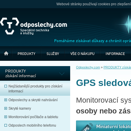
Webové stránky používají cookies pro zlepšení
Odposlechy.com
»
PRODUKTY získání
GPS sledová
Nejžádanější produkty pro získání
informací
Monitorovací sy
Odposlechy a skryté nahrávání
Skryté kamery
osoby nebo zás
Monitorování počítače a tabletu
Odposlech mobilního telefonu