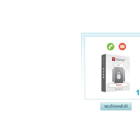
SPLÁTKOVÝ PRODEJ
Nakupovat můžete i na splátky s
online vyřízením a schválením.
Výhodné financování pro vás
zajišťujeme se společnosti ESSOX
(Komerční banka, a.s.)
NEJŽÁDANĚJŠÍ