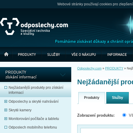
Webové stránky používají cookies pro zlepšení
Odposlechy.com
»
PRODUKTY
»
Nejž
Nejžádanější pro
Nejžádanější produkty pro získání
informací
Produkty
Služby
Odposlechy a skryté nahrávání
Skryté kamery
Zobrazení produktu:
V
Monitorování počítače a tabletu
Odposlech mobilního telefonu