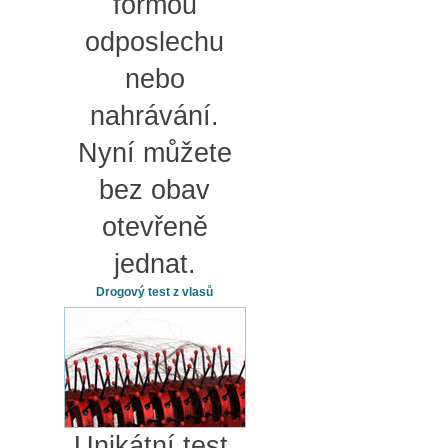
formou
odposlechu
nebo
nahrávání.
Nyní můžete
bez obav
otevřeně
jednat.
Drogový test z vlasů
Unikátní test,