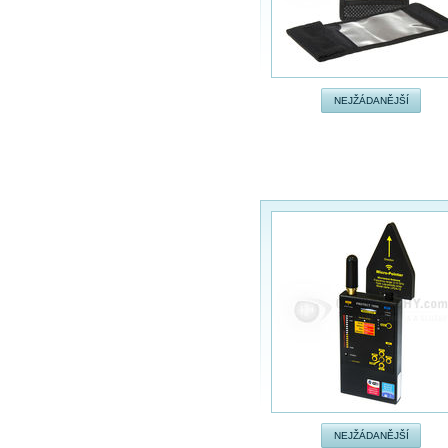
NEJŽÁDANĚJŠÍ
NEJŽÁDANĚJŠÍ