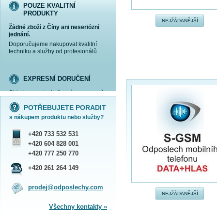
POUZE KVALITNÍ
PRODUKTY
NEJŽÁDANĚJŠÍ
Žádné zboží z Číny ani neseriózní
jednání.
Doporučujeme nakupovat kvalitní
techniku a služby od profesionálů.
EXPRESNÍ DORUČENÍ
Objednanou techniku vám expresně
více informací »
více informací »
více informací »
více informací »
doručíme
kurýrem
.
POTŘEBUJETE PORADIT
Praha - DNES
s nákupem produktu nebo služby?
ČR - ZÍTRA DO 17 HODIN
Dále zasíláme zboží Obchodním
+420 733 532 531
balíkem České pošty nebo přepravní
službou PPL.
+420 604 828 001
SHOWROOM PRAHA
+420 777 250 770
Náš sortiment si můžete
+420 261 264 149
prohlédnout, vyzkoušet a zakoupit
na obchodním oddělení v Praze.
prodej@odposlechy.com
Jsme zkušení odborníci a rádi vám s
NEJŽÁDANĚJŠÍ
výběrem pomůžeme.
Všechny kontakty »