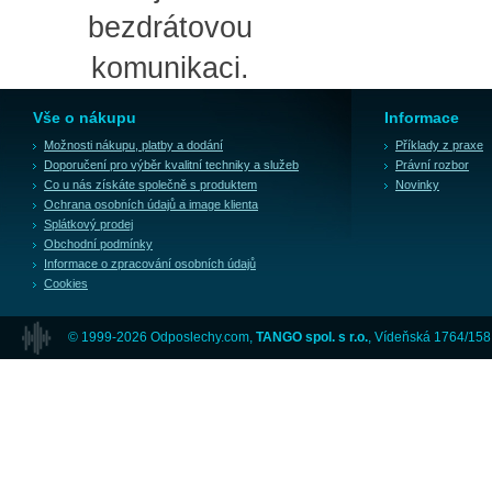
bezdrátovou
komunikaci.
Vše o nákupu
Informace
Možnosti nákupu, platby a dodání
Příklady z praxe
Doporučení pro výběr kvalitní techniky a služeb
Právní rozbor
Co u nás získáte společně s produktem
Novinky
Ochrana osobních údajů a image klienta
Splátkový prodej
Obchodní podmínky
Informace o zpracování osobních údajů
Cookies
© 1999-2026 Odposlechy.com,
TANGO spol. s r.o.
, Vídeňská 1764/158