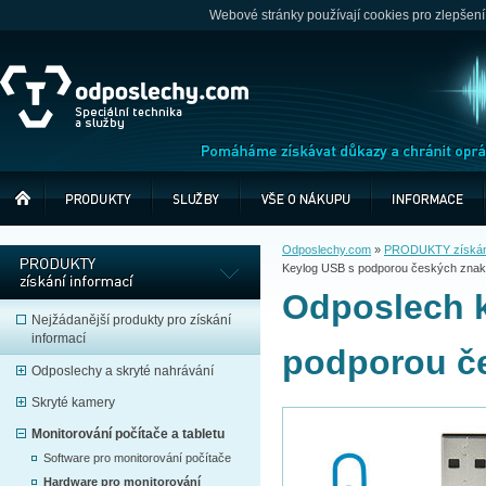
Webové stránky používají cookies pro zlepšení
Odposlechy.com
»
PRODUKTY získání
Keylog USB s podporou českých zna
Odposlech k
Nejžádanější produkty pro získání
informací
podporou č
Odposlechy a skryté nahrávání
Skryté kamery
Monitorování počítače a tabletu
Software pro monitorování počítače
Hardware pro monitorování