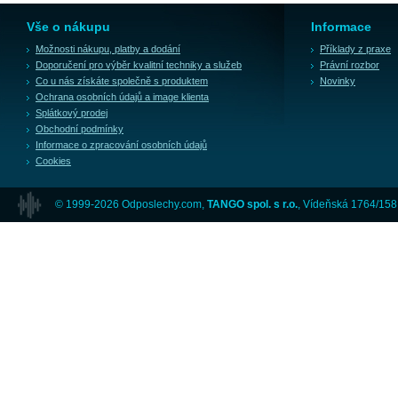
Vše o nákupu
Informace
Možnosti nákupu, platby a dodání
Příklady z praxe
Doporučení pro výběr kvalitní techniky a služeb
Právní rozbor
Co u nás získáte společně s produktem
Novinky
Ochrana osobních údajů a image klienta
Splátkový prodej
Obchodní podmínky
Informace o zpracování osobních údajů
Cookies
© 1999-2026 Odposlechy.com,
TANGO spol. s r.o.
, Vídeňská 1764/158