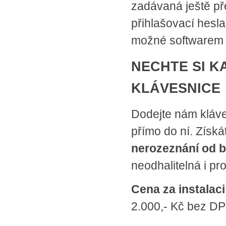
zadávaná ještě př
přihlašovací hesl
možné softwarem n
NECHTE SI K
KLÁVESNICE
Dodejte nám kláv
přímo do ní. Získ
nerozeznání od b
neodhalitelná i pr
Cena za instalac
2.000,- Kč bez DP