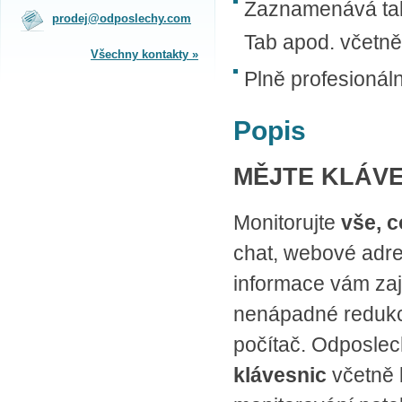
Zaznamenává tak
na obchodním oddělení v Praze.
prodej@odposlechy.com
Jsme zkušení odborníci a rádi vám s
výběrem pomůžeme.
Tab apod. včetně
Všechny kontakty »
Plně profesionál
SPLÁTKOVÝ PRODEJ
Nakupovat můžete i na splátky s
Popis
online vyřízením a schválením.
Výhodné financování pro vás
zajišťujeme se společnosti ESSOX
MĚJTE KLÁVE
(Komerční banka, a.s.)
Monitorujte
vše, c
chat, webové adre
informace vám zaj
nenápadné redukce
počítač. Odposlec
klávesnic
včetně 