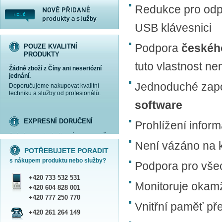
Redukce pro odpo
USB klávesnici
Podpora
českéh
POUZE KVALITNÍ
PRODUKTY
tuto vlastnost ne
Žádné zboží z Číny ani neseriózní
jednání.
Jednoduché zapoj
Doporučujeme nakupovat kvalitní
techniku a služby od profesionálů.
software
EXPRESNÍ DORUČENÍ
Prohlížení inform
Objednanou techniku vám expresně
více informací »
více informací »
více informací »
více informací »
doručíme
kurýrem
.
Není vázáno na k
POTŘEBUJETE PORADIT
Praha - DNES
s nákupem produktu nebo služby?
ČR - ZÍTRA DO 17 HODIN
Podpora pro vše
Dále zasíláme zboží Obchodním
+420 733 532 531
balíkem České pošty nebo přepravní
Monitoruje okamž
službou PPL.
+420 604 828 001
SHOWROOM PRAHA
+420 777 250 770
Vnitřní paměť př
Náš sortiment si můžete
+420 261 264 149
prohlédnout, vyzkoušet a zakoupit