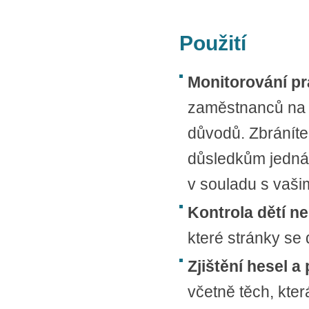
Použití
Monitorování pr
zaměstnanců na p
důvodů. Zbránít
důsledkům jednán
v souladu s vaši
Kontrola dětí n
které stránky se 
Zjištění hesel a
včetně těch, kte