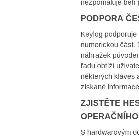
nezpomaluje běh p
PODPORA ČEŠ
Keylog podporuje
numerickou část.
náhražek původem 
řadu obtíží uživat
některých kláves 
získané informace
ZJISTĚTE HE
OPERAČNÍHO
S hardwarovým od