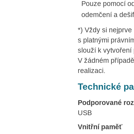
Pouze pomocí odp
odemčení a deši
*) Vždy si nejprve
s platnými právním
slouží k vytvořen
V žádném případě 
realizaci.
Technické p
Podporované roz
USB
Vnitřní paměť