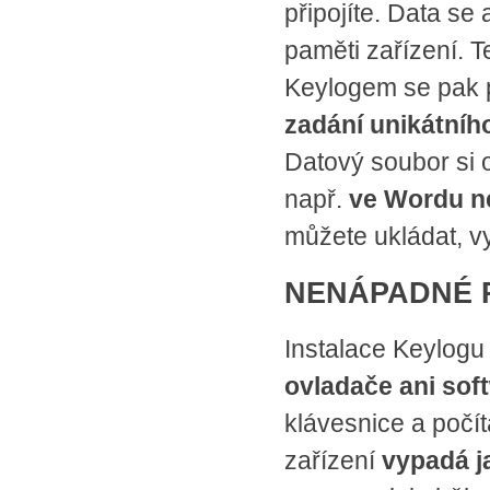
připojíte. Data se
paměti zařízení. T
Keylogem se pak p
zadání unikátníh
Datový soubor si o
např.
ve Wordu n
můžete ukládat, vy
NENÁPADNÉ 
Instalace Keylogu 
ovladače ani sof
klávesnice a poč
zařízení
vypadá j