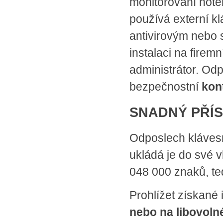
monitorování note
používá externí kl
antivirovým nebo
instalaci na firem
administrátor. Od
bezpečnostní
kon
SNADNÝ PŘÍS
Odposlech kláves
ukládá je do své v
048 000 znaků, t
Prohlížet získané
nebo na libovoln