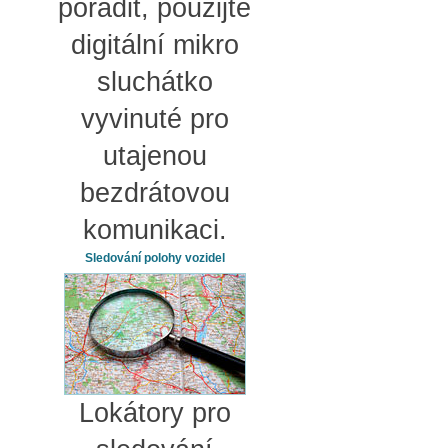
poradit, použijte
digitální mikro
sluchátko
vyvinuté pro
utajenou
bezdrátovou
komunikaci.
Sledování polohy vozidel
Lokátory pro