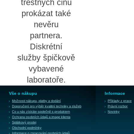
trestných činů
prokázat také
nevěru
partnera.
Diskrétní
služby špičkově
vybavené
laboratoře.
Vše o nákupu
Informace
Možnosti nákupu, platby a dodání
Příklady z praxe
Doporučení pro výběr kvalitní techniky a služeb
Právní rozbor
Co u nás získáte společně s produktem
Novinky
Ochrana osobních údajů a image klienta
Splátkový prodej
Obchodní podmínky
Informace o zpracování osobních údajů