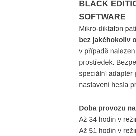
BLACK EDITI
SOFTWARE
Mikro-diktafon pa
bez jakéhokoliv 
v případě nalezen
prostředek. Bezpeč
speciální adaptér 
nastavení hesla p
Doba provozu na 
Až 34 hodin v rež
Až 51 hodin v rež