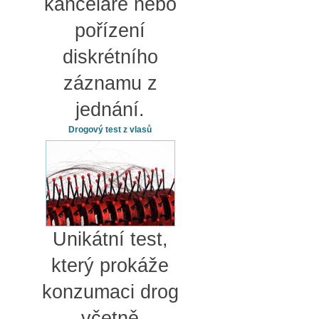
kanceláře nebo
pořízení
diskrétního
záznamu z
jednání.
Drogový test z vlasů
Unikátní test,
který prokáže
konzumaci drog
včetně