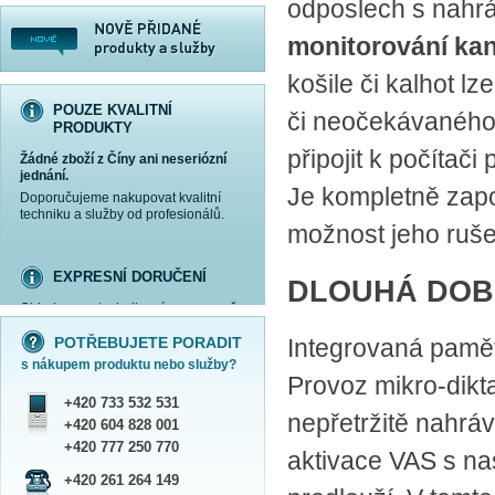
odposlech s nahrá
monitorování kan
košile či kalhot l
POUZE KVALITNÍ
či neočekávaného 
PRODUKTY
připojit k počíta
Žádné zboží z Číny ani neseriózní
jednání.
Je kompletně zapo
Doporučujeme nakupovat kvalitní
techniku a služby od profesionálů.
možnost jeho ruše
EXPRESNÍ DORUČENÍ
DLOUHÁ DOB
Objednanou techniku vám expresně
více informací »
více informací »
více informací »
více informací »
doručíme
kurýrem
.
POTŘEBUJETE PORADIT
Integrovaná paměť
Praha - DNES
s nákupem produktu nebo služby?
ČR - ZÍTRA DO 17 HODIN
Provoz mikro-dikt
Dále zasíláme zboží Obchodním
+420 733 532 531
balíkem České pošty nebo přepravní
nepřetržitě nahráv
službou PPL.
+420 604 828 001
SHOWROOM PRAHA
+420 777 250 770
aktivace VAS s nas
Náš sortiment si můžete
+420 261 264 149
prohlédnout, vyzkoušet a zakoupit