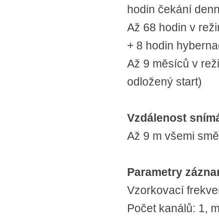
hodin čekání den
Až 68 hodin v rež
+ 8 hodin hybern
Až 9 měsíců v rež
odložený start)
Vzdálenost sním
Až 9 m všemi smě
Parametry zázn
Vzorkovací frekve
Počet kanálů: 1, 