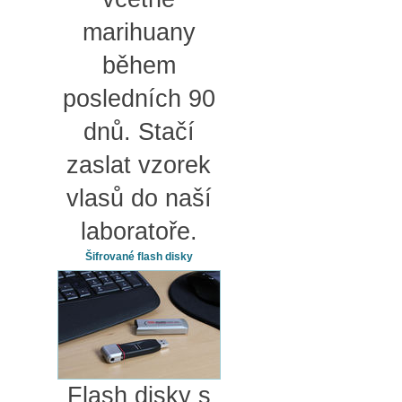
marihuany
během
posledních 90
dnů. Stačí
zaslat vzorek
vlasů do naší
laboratoře.
Šifrované flash disky
Flash disky s