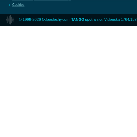
Cookies
© 1999-2026 Odposlechy.com,
TANGO spol. s r.o.
, Vídeňská 1764/158