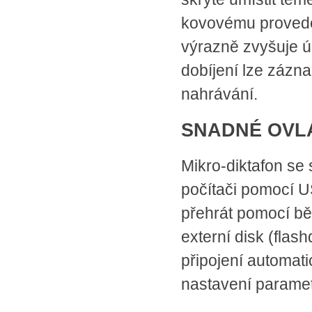
kovovému provede
výrazně zvyšuje ú
dobíjení lze zázna
nahrávání.
SNADNÉ OVL
Mikro-diktafon se 
počítači pomocí U
přehrát pomocí bě
externí disk (flas
připojení automat
nastavení parame