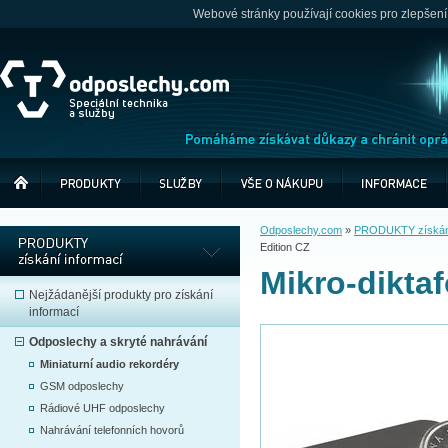
Webové stránky používají cookies pro zlepšení
Odposlechy.com
»
PRODUKTY získání
Edition CZ
Mikro-dikta
Nejžádanější produkty pro získání
informací
Odposlechy a skryté nahrávání
Miniaturní audio rekordéry
GSM odposlechy
Rádiové UHF odposlechy
Nahrávání telefonních hovorů