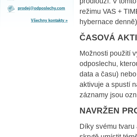
prodlouží. V tomt
na obchodním oddělení v Praze.
prodej@odposlechy.com
režimu VAS + TIME
Jsme zkušení odborníci a rádi vám s
výběrem pomůžeme.
hybernace denně)
Všechny kontakty »
SPLÁTKOVÝ PRODEJ
ČASOVÁ AKT
Nakupovat můžete i na splátky s
online vyřízením a schválením.
Výhodné financování pro vás
Možnosti použití 
zajišťujeme se společnosti ESSOX
(Komerční banka, a.s.)
odposlechu, ktero
data a času) neb
aktivuje a spustí
záznamy jsou ozn
NAVRŽEN PRO
Díky svému tvaru
skrytě umístit té