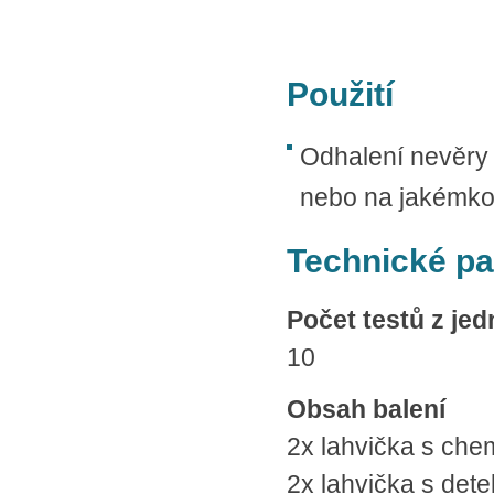
Použití
Odhalení nevěry 
nebo na jakémkol
Technické p
Počet testů z je
10
Obsah balení
2x lahvička s ch
2x lahvička s de