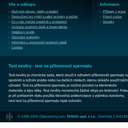
Vše o nákupu
Informace
Možnosti nákupu, platby a dodání
Příklady z praxe
Doporučení pro výběr kvalitní techniky a služeb
Právní rozbor
Co u nás získáte společně s produktem
Novinky
Ochrana osobních údajů a image klienta
Splátkový prodej
Obchodní podmínky
Informace o zpracování osobních údajů
Cookies
Test nevěry - test na přítomnost spermatu
Test nevěry je chemická sada, která slouží k odhalení přítomnosti spermatu n
spodním a ložním prádle nebo na dalších místech, kterou dokáže použít běž
uživatel. Test na přítomnost spermatu je možné provést na kterémkoliv
materiálu a typu látky. Test nevěry nezanechá žádné stopy po testování. Pok
je při pohlavním styku použita libovolná antikoncepce s výjimkou kondomu,
není test na přítomnost spermatu nijak ovlivněn.
© 1999-2026 Odposlechy.com,
TANGO spol. s r.o.
, Vídeňská 1764/158