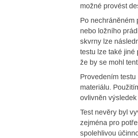
možné provést des
SPLÁTKOVÝ PRODEJ
Nakupovat můžete i na splátky s
online vyřízením a schválením.
Po nechráněném p
Výhodné financování pro vás
nebo ložního prádl
zajišťujeme se společnosti ESSOX
(Komerční banka, a.s.)
skvrny lze následn
testu lze také jin
že by se mohl ten
Provedením testu
materiálu. Použití
ovlivněn výsledek 
Test nevěry byl v
zejména pro potřeb
spolehlivou účinn