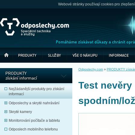
Webové stránky používají cookies pro zlepšení
Odposlechy.com
»
PRODUKTY získání
Test nevěry
Nejžádanější produkty pro získání
informací
spodním/lož
Odposlechy a skryté nahrávání
Skryté kamery
Monitorování počítače a tabletu
Odposlech mobilního telefonu