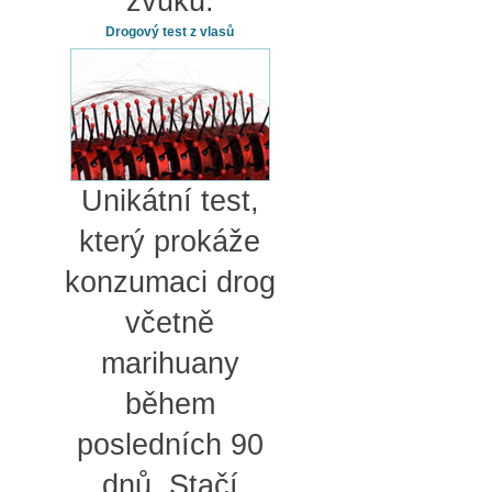
zvuku.
Drogový test z vlasů
Unikátní test,
který prokáže
konzumaci drog
včetně
marihuany
během
posledních 90
dnů. Stačí