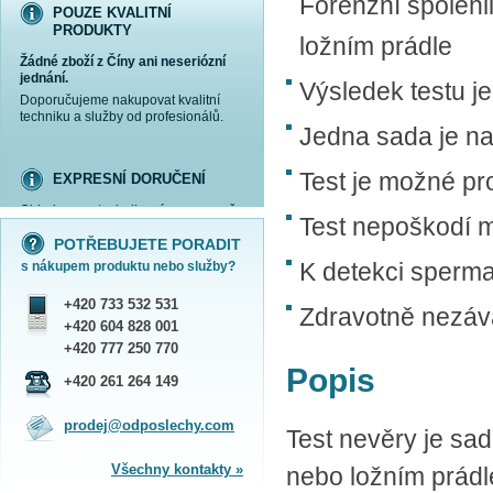
Forenzní spolehl
POUZE KVALITNÍ
PRODUKTY
ložním prádle
Žádné zboží z Číny ani neseriózní
jednání.
Výsledek testu j
Doporučujeme nakupovat kvalitní
techniku a služby od profesionálů.
Jedna sada je na
Test je možné pr
EXPRESNÍ DORUČENÍ
Objednanou techniku vám expresně
Test nepoškodí m
více informací »
více informací »
více informací »
více informací »
doručíme
kurýrem
.
POTŘEBUJETE PORADIT
Praha - DNES
K detekci sperma
s nákupem produktu nebo služby?
ČR - ZÍTRA DO 17 HODIN
Dále zasíláme zboží Obchodním
+420 733 532 531
balíkem České pošty nebo přepravní
Zdravotně nezá
službou PPL.
+420 604 828 001
SHOWROOM PRAHA
+420 777 250 770
Popis
Náš sortiment si můžete
+420 261 264 149
prohlédnout, vyzkoušet a zakoupit
na obchodním oddělení v Praze.
prodej@odposlechy.com
Jsme zkušení odborníci a rádi vám s
Test nevěry je sad
výběrem pomůžeme.
Všechny kontakty »
nebo ložním prádl