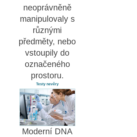
neoprávněně
manipulovaly s
různými
předměty, nebo
vstoupily do
označeného
prostoru.
Testy nevěry
Moderní DNA