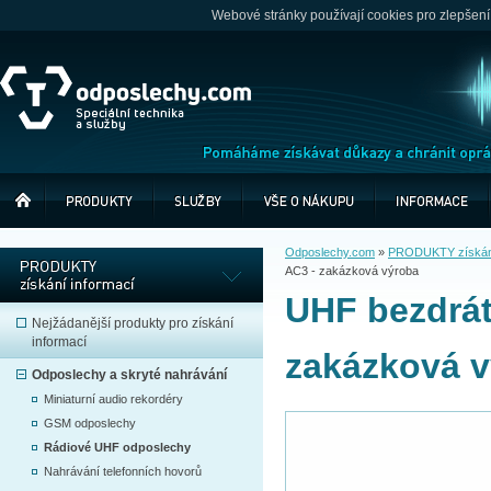
Webové stránky používají cookies pro zlepšení
Odposlechy.com
»
PRODUKTY získání
AC3 - zakázková výroba
UHF bezdrát
Nejžádanější produkty pro získání
informací
zakázková 
Odposlechy a skryté nahrávání
Miniaturní audio rekordéry
GSM odposlechy
Rádiové UHF odposlechy
Nahrávání telefonních hovorů