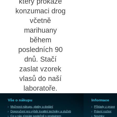
který prokáže
konzumaci drog
včetně
marihuany
během
posledních 90
dnů. Stačí
zaslat vzorek
vlasů do naší
laboratoře.
Vše o nákupu
Informace
Možnosti nákupu, platby a dodání
Příklady z praxe
Doporučení pro výběr kvalitní techniky a služeb
Právní rozbor
Co u nás získáte společně s produktem
Novinky