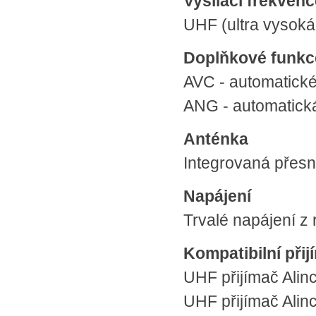
Vysílací frekvenc
UHF (ultra vysok
Doplňkové funkc
AVC - automatické 
ANG - automatick
Anténka
Integrovaná přesně
Napájení
Trvalé napájení z
Kompatibilní při
UHF přijímač Alin
UHF přijímač Alin