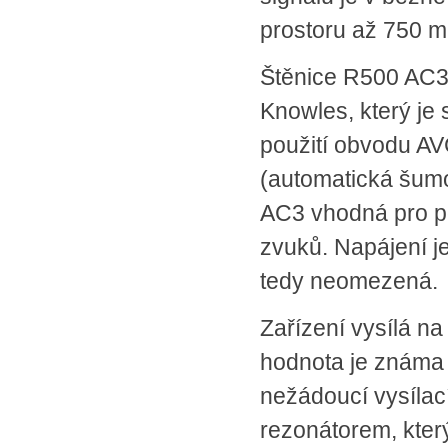
prostoru až 750 m
Štěnice R500 AC3
Knowles, který je
použití obvodu AVC
(automatická šum
AC3 vhodná pro pou
zvuků. Napájení je
tedy neomezená.
Zařízení vysílá n
hodnota je známa 
nežádoucí vysílac
rezonátorem, který