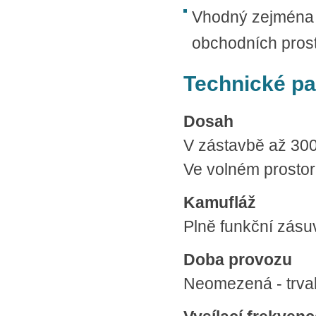
Vhodný zejména p
obchodních prost
Technické p
Dosah
V zástavbě až 30
Ve volném prostor
Kamufláž
Plně funkční zásu
Doba provozu
Neomezená - trvalé