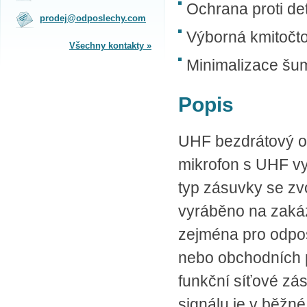
Ochrana proti det
na obchodním oddělení v Praze.
prodej@odposlechy.com
Jsme zkušení odborníci a rádi vám s
výběrem pomůžeme.
Výborná kmitočto
Všechny kontakty »
Minimalizace šu
SPLÁTKOVÝ PRODEJ
Nakupovat můžete i na splátky s
Popis
online vyřízením a schválením.
Výhodné financování pro vás
zajišťujeme se společnosti ESSOX
(Komerční banka, a.s.)
UHF bezdrátový od
mikrofon s UHF vy
typ zásuvky se zvo
vyráběno na zakáz
zejména pro odpos
nebo obchodních p
funkční síťové zás
signálu je v běžn