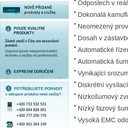
Odposlech v reá
Dokonalá kamufl
Neomezený provoz
POUZE KVALITNÍ
PRODUKTY
Dosah v zástavbě
Žádné zboží z Číny ani neseriózní
jednání.
Automatické řízen
Doporučujeme nakupovat kvalitní
techniku a služby od profesionálů.
Automatická šum
EXPRESNÍ DORUČENÍ
Vynikající srozum
Objednanou techniku vám expresně
více informací »
více informací »
více informací »
více informací »
Diskrétní vysílac
doručíme
kurýrem
.
POTŘEBUJETE PORADIT
Praha - DNES
s nákupem produktu nebo služby?
ČR - ZÍTRA DO 17 HODIN
Nízkošumový zv
Dále zasíláme zboží Obchodním
+420 733 532 531
balíkem České pošty nebo přepravní
Nízký fázový šum
službou PPL.
+420 604 828 001
SHOWROOM PRAHA
+420 777 250 770
Vysoká EMC odo
Náš sortiment si můžete
+420 261 264 149
prohlédnout, vyzkoušet a zakoupit