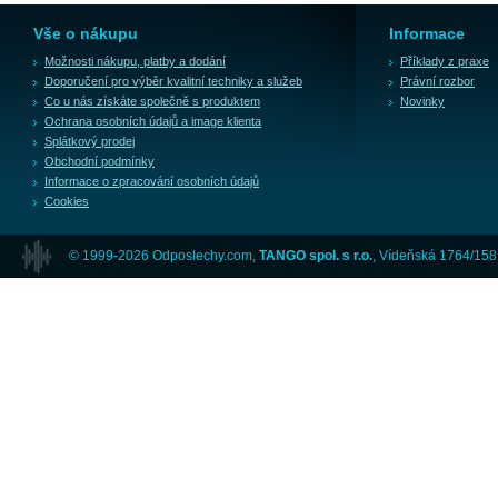
Vše o nákupu
Informace
Možnosti nákupu, platby a dodání
Příklady z praxe
Doporučení pro výběr kvalitní techniky a služeb
Právní rozbor
Co u nás získáte společně s produktem
Novinky
Ochrana osobních údajů a image klienta
Splátkový prodej
Obchodní podmínky
Informace o zpracování osobních údajů
Cookies
© 1999-2026 Odposlechy.com,
TANGO spol. s r.o.
, Vídeňská 1764/158