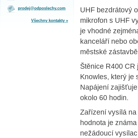
na obchodním oddělení v Praze.
prodej@odposlechy.com
UHF bezdrátový od
Jsme zkušení odborníci a rádi vám s
výběrem pomůžeme.
mikrofon s UHF vys
Všechny kontakty »
je vhodné zejména
SPLÁTKOVÝ PRODEJ
kanceláří nebo ob
Nakupovat můžete i na splátky s
online vyřízením a schválením.
městské zástavbě 
Výhodné financování pro vás
zajišťujeme se společnosti ESSOX
(Komerční banka, a.s.)
Štěnice R400 CR 
Knowles, který je
Napájení zajišťuj
okolo 60 hodin.
Zařízení vysílá n
hodnota je známa 
nežádoucí vysílac