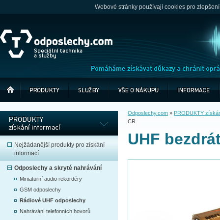
Webové stránky používají cookies pro zlepšení
Odposlechy.com
»
PRODUKTY získání
CR
UHF bezdrá
Nejžádanější produkty pro získání
informací
Odposlechy a skryté nahrávání
Miniaturní audio rekordéry
GSM odposlechy
Rádiové UHF odposlechy
Nahrávání telefonních hovorů