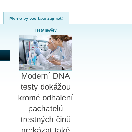
Mohlo by vás také zajímat:
Testy nevěry
Moderní DNA
testy dokážou
kromě odhalení
pachatelů
trestných činů
prokázat také