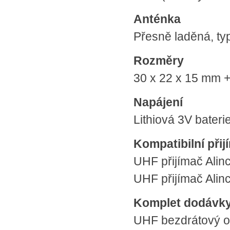
Anténka
Přesně laděná, typ
Rozměry
30 x 22 x 15 mm 
Napájení
Lithiová 3V bater
Kompatibilní při
UHF přijímač Alin
UHF přijímač Alin
Komplet dodávk
UHF bezdrátový 