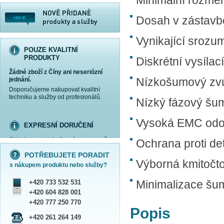
Minimální rozměr
Dosah v zástavbě
Vynikající srozum
POUZE KVALITNÍ
PRODUKTY
Diskrétní vysílac
Žádné zboží z Číny ani neseriózní
Nízkošumový zv
jednání.
Doporučujeme nakupovat kvalitní
techniku a služby od profesionálů.
Nízký fázový šum
Vysoká EMC odo
EXPRESNÍ DORUČENÍ
Objednanou techniku vám expresně
Ochrana proti det
více informací »
více informací »
více informací »
více informací »
doručíme
kurýrem
.
POTŘEBUJETE PORADIT
Praha - DNES
Výborná kmitočto
s nákupem produktu nebo služby?
ČR - ZÍTRA DO 17 HODIN
Dále zasíláme zboží Obchodním
Minimalizace šu
+420 733 532 531
balíkem České pošty nebo přepravní
službou PPL.
+420 604 828 001
SHOWROOM PRAHA
+420 777 250 770
Popis
Náš sortiment si můžete
+420 261 264 149
prohlédnout, vyzkoušet a zakoupit