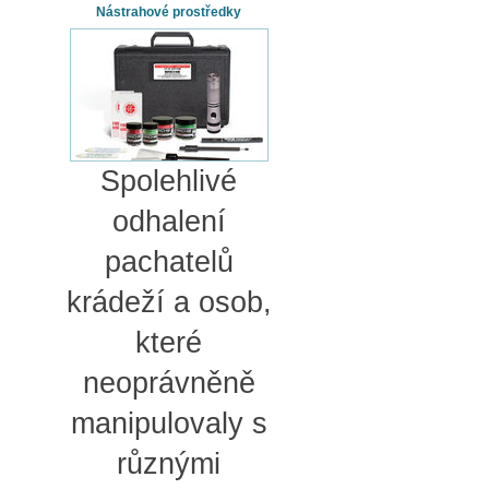
Nástrahové prostředky
Spolehlivé
odhalení
pachatelů
krádeží a osob,
které
neoprávněně
manipulovaly s
různými