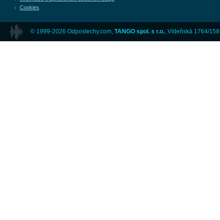
Cookies
© 1999-2026 Odposlechy.com,
TANGO spol. s r.o.
, Vídeňská 1764/158