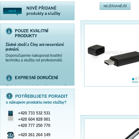
NEJŽÁDANĚJŠÍ
POUZE KVALITNÍ
PRODUKTY
Žádné zboží z Číny ani neseriózní
jednání.
Doporučujeme nakupovat kvalitní
techniku a služby od profesionálů.
EXPRESNÍ DORUČENÍ
Objednanou techniku vám expresně
více informací »
více informací »
více informací »
více informací »
doručíme
kurýrem
.
POTŘEBUJETE PORADIT
Praha - DNES
s nákupem produktu nebo služby?
ČR - ZÍTRA DO 17 HODIN
Dále zasíláme zboží Obchodním
+420 733 532 531
balíkem České pošty nebo přepravní
službou PPL.
+420 604 828 001
SHOWROOM PRAHA
+420 777 250 770
Náš sortiment si můžete
+420 261 264 149
prohlédnout, vyzkoušet a zakoupit