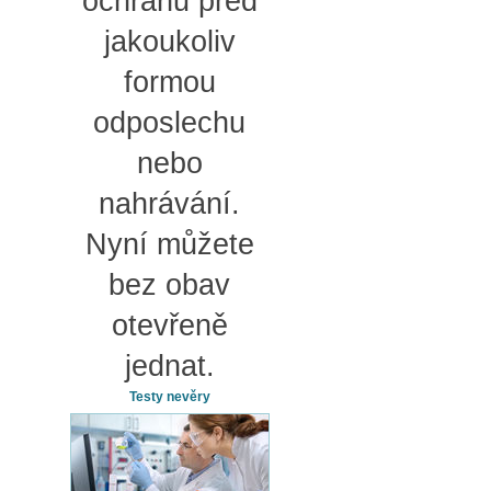
ochranu před
jakoukoliv
formou
odposlechu
nebo
nahrávání.
Nyní můžete
bez obav
otevřeně
jednat.
Testy nevěry