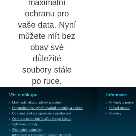
maximální
ochranu pro
vaše data. Nyní
můžete mít bez
obav své
důležité
soubory stále
po ruce.
Vše o nákupu
Informace
Možnosti nákupu, platby a dodání
Příklady z praxe
Doporučení pro výběr kvalitní techniky a služeb
Právní rozbor
Co u nás získáte společně s produktem
Novinky
Ochrana osobních údajů a image klienta
Splátkový prodej
Obchodní podmínky
Informace o zpracování osobních údajů