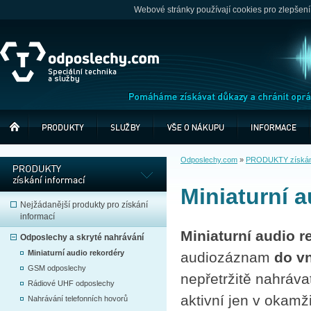
Webové stránky používají cookies pro zlepšení
Odposlechy.com
»
PRODUKTY získání
Miniaturní 
Nejžádanější produkty pro získání
informací
Miniaturní audio r
Odposlechy a skryté nahrávání
Miniaturní audio rekordéry
audiozáznam
do vn
GSM odposlechy
nepřetržitě nahráva
Rádiové UHF odposlechy
aktivní jen v okamž
Nahrávání telefonních hovorů