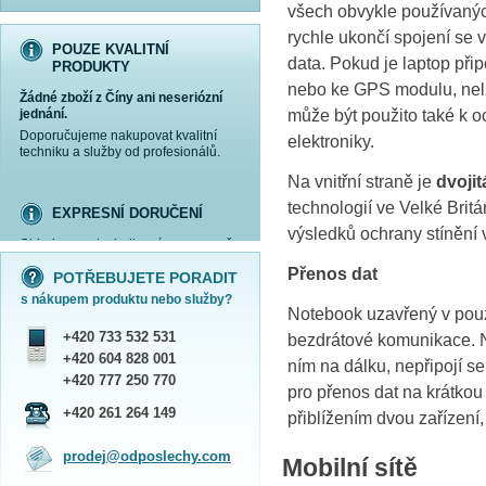
všech obvykle používanýc
rychle ukončí spojení se 
POUZE KVALITNÍ
data. Pokud je laptop přip
PRODUKTY
nebo ke GPS modulu, nelz
Žádné zboží z Číny ani neseriózní
může být použito také k oc
jednání.
Doporučujeme nakupovat kvalitní
elektroniky.
techniku a služby od profesionálů.
Na vnitřní straně je
dvojit
technologií ve Velké Britá
EXPRESNÍ DORUČENÍ
výsledků ochrany stínění 
Objednanou techniku vám expresně
více informací »
více informací »
více informací »
více informací »
doručíme
kurýrem
.
Přenos dat
POTŘEBUJETE PORADIT
Praha - DNES
s nákupem produktu nebo služby?
ČR - ZÍTRA DO 17 HODIN
Notebook uzavřený v pou
Dále zasíláme zboží Obchodním
+420 733 532 531
bezdrátové komunikace. N
balíkem České pošty nebo přepravní
službou PPL.
+420 604 828 001
ním na dálku, nepřipojí se
SHOWROOM PRAHA
+420 777 250 770
pro přenos dat na krátko
Náš sortiment si můžete
+420 261 264 149
přiblížením dvou zařízení,
prohlédnout, vyzkoušet a zakoupit
na obchodním oddělení v Praze.
prodej@odposlechy.com
Mobilní sítě
Jsme zkušení odborníci a rádi vám s
výběrem pomůžeme.