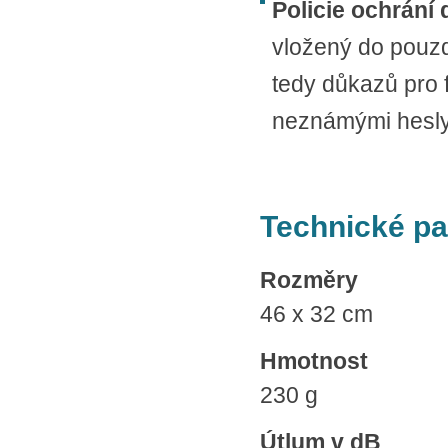
Policie ochrání
vložený do pouzdr
tedy důkazů pro 
neznámými hesly,
Technické p
Rozměry
46 x 32 cm
Hmotnost
230 g
Útlum v dB