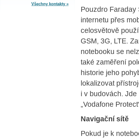
Všechny kontakty »
Pouzdro Faraday S
SPLÁTKOVÝ PRODEJ
internetu přes mo
Nakupovat můžete i na splátky s
celosvětově použí
online vyřízením a schválením.
Výhodné financování pro vás
GSM, 3G, LTE. Zam
zajišťujeme se společnosti ESSOX
(Komerční banka, a.s.)
notebooku se nelze
také zaměření polo
historie jeho pohy
lokalizovat přístro
i v budovách. Jde 
„Vodafone Protect
Navigační sítě
Pokud je k notebo