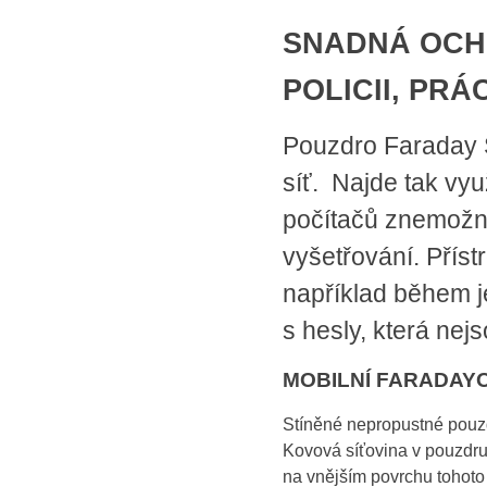
SNADNÁ OCH
POLICII, PRÁ
Pouzdro Faraday 
síť. Najde tak vy
počítačů znemožní
vyšetřování. Přístr
například během j
s hesly, která nej
MOBILNÍ FARADAY
Stíněné nepropustné pouzd
Kovová síťovina v pouzdru 
na vnějším povrchu tohoto