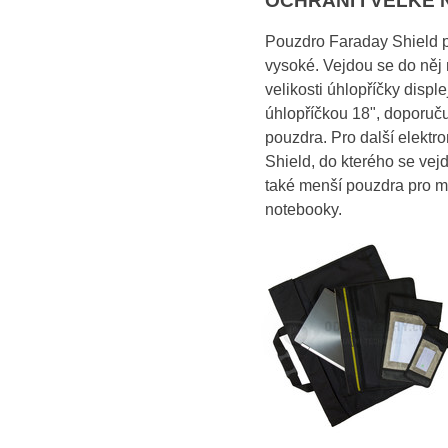
OCHRÁNÍ I VELKÉ
Pouzdro Faraday Shield p
vysoké. Vejdou se do něj 
velikosti úhlopříčky displ
úhlopříčkou 18", doporuču
pouzdra. Pro další elektr
Shield, do kterého se vejd
také menší pouzdra pro mo
notebooky.