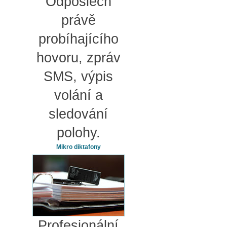
Odposlech
právě
probíhajícího
hovoru, zpráv
SMS, výpis
volání a
sledování
polohy.
Mikro diktafony
Profesionální