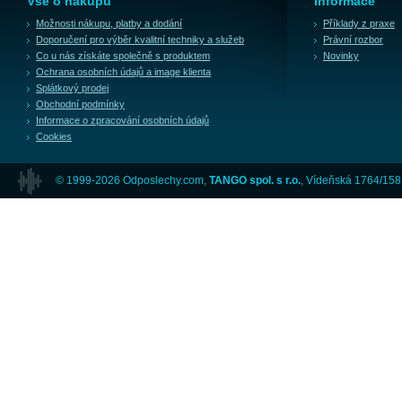
Vše o nákupu
Informace
Možnosti nákupu, platby a dodání
Příklady z praxe
Doporučení pro výběr kvalitní techniky a služeb
Právní rozbor
Co u nás získáte společně s produktem
Novinky
Ochrana osobních údajů a image klienta
Splátkový prodej
Obchodní podmínky
Informace o zpracování osobních údajů
Cookies
© 1999-2026 Odposlechy.com,
TANGO spol. s r.o.
, Vídeňská 1764/158