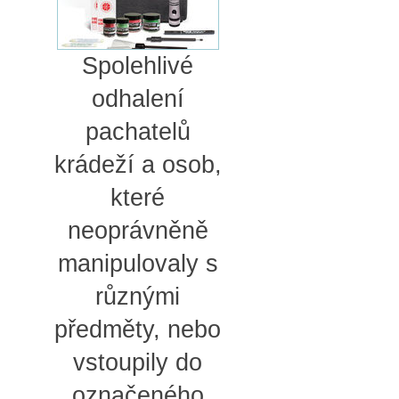
Spolehlivé
odhalení
pachatelů
krádeží a osob,
které
neoprávněně
manipulovaly s
různými
předměty, nebo
vstoupily do
označeného