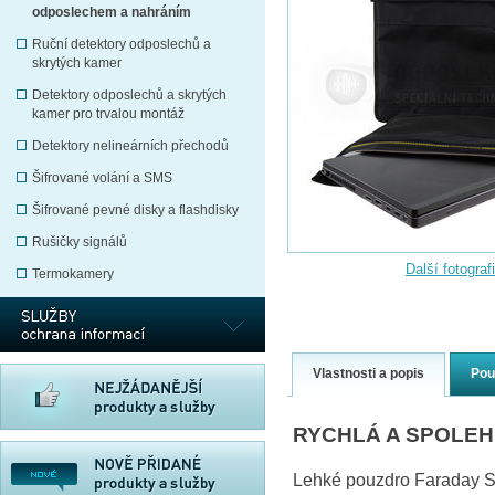
odposlechem a nahráním
Ruční detektory odposlechů a
skrytých kamer
Detektory odposlechů a skrytých
kamer pro trvalou montáž
Detektory nelineárních přechodů
Šifrované volání a SMS
Šifrované pevné disky a flashdisky
Rušičky signálů
Další fotograf
Termokamery
Vlastnosti a popis
Pou
RYCHLÁ A SPOLE
Lehké pouzdro Faraday Sh