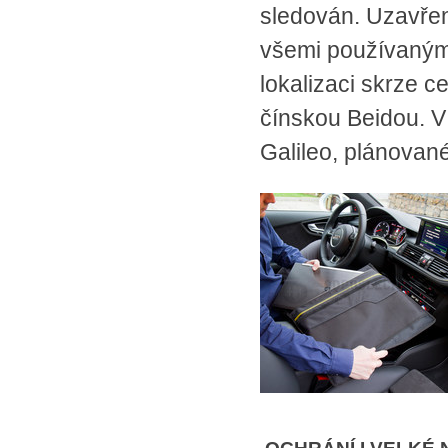
sledován. Uzavřen
všemi používanými
lokalizaci skrze 
čínskou Beidou. V
Galileo, plánovan