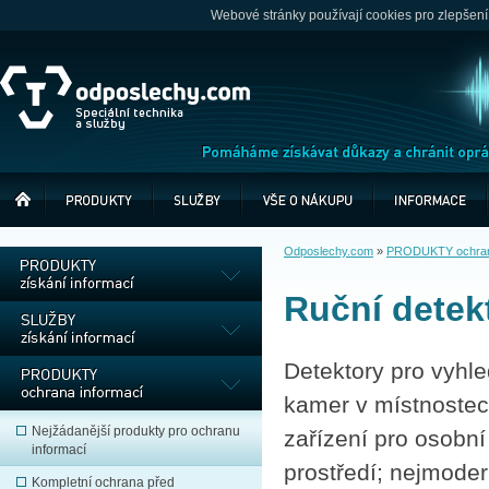
Webové stránky používají cookies pro zlepšení
Odposlechy.com
»
PRODUKTY ochrana
Ruční detek
Detektory pro vyhl
kamer v místnostec
Nejžádanější produkty pro ochranu
zařízení pro osobn
informací
prostředí; nejmode
Kompletní ochrana před