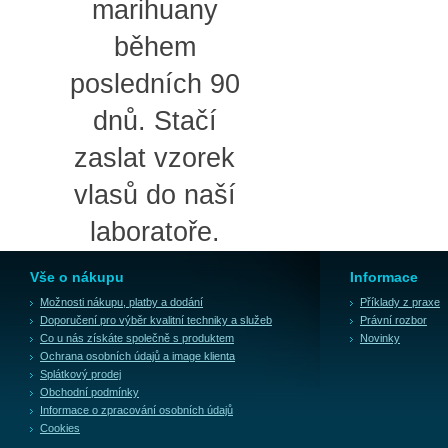
marihuany
během
posledních 90
dnů. Stačí
zaslat vzorek
vlasů do naší
laboratoře.
Vše o nákupu
Informace
Možnosti nákupu, platby a dodání
Příklady z praxe
Doporučení pro výběr kvalitní techniky a služeb
Právní rozbor
Co u nás získáte společně s produktem
Novinky
Ochrana osobních údajů a image klienta
Splátkový prodej
Obchodní podmínky
Informace o zpracování osobních údajů
Cookies