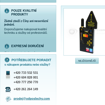
POUZE KVALITNÍ
PRODUKTY
Žádné zboží z Číny ani neseriózní
jednání.
Doporučujeme nakupovat kvalitní
techniku a služby od profesionálů.
EXPRESNÍ DORUČENÍ
Objednanou techniku vám expresně
více informací »
více informací »
více informací »
více informací »
doručíme
kurýrem
.
POTŘEBUJETE PORADIT
Praha - DNES
NEJŽÁDANĚJŠÍ
s nákupem produktu nebo služby?
ČR - ZÍTRA DO 17 HODIN
Dále zasíláme zboží Obchodním
+420 733 532 531
balíkem České pošty nebo přepravní
službou PPL.
+420 604 828 001
SHOWROOM PRAHA
+420 777 250 770
Náš sortiment si můžete
+420 261 264 149
prohlédnout, vyzkoušet a zakoupit
na obchodním oddělení v Praze.
prodej@odposlechy.com
Jsme zkušení odborníci a rádi vám s
výběrem pomůžeme.