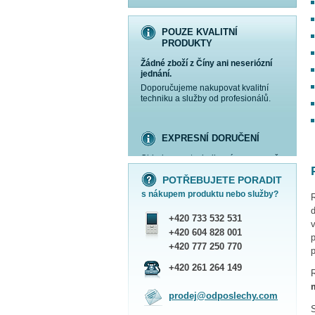
POUZE KVALITNÍ
PRODUKTY
Žádné zboží z Číny ani neseriózní
jednání.
Doporučujeme nakupovat kvalitní
techniku a služby od profesionálů.
EXPRESNÍ DORUČENÍ
Objednanou techniku vám expresně
více informací »
více informací »
více informací »
více informací »
doručíme
kurýrem
.
POTŘEBUJETE PORADIT
Praha - DNES
s nákupem produktu nebo služby?
ČR - ZÍTRA DO 17 HODIN
Dále zasíláme zboží Obchodním
+420 733 532 531
balíkem České pošty nebo přepravní
v
službou PPL.
+420 604 828 001
SHOWROOM PRAHA
+420 777 250 770
p
Náš sortiment si můžete
+420 261 264 149
prohlédnout, vyzkoušet a zakoupit
na obchodním oddělení v Praze.
prodej@odposlechy.com
Jsme zkušení odborníci a rádi vám s
výběrem pomůžeme.