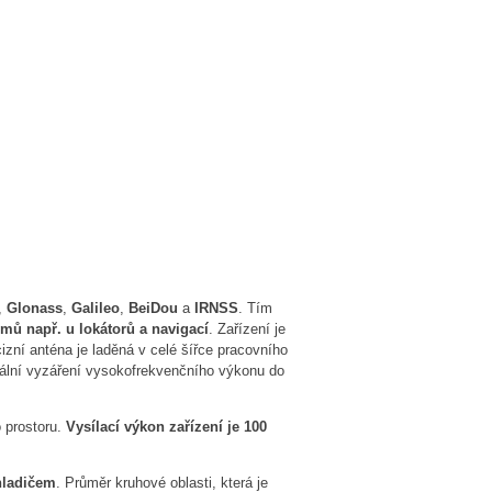
,
Glonass
,
Galileo
,
BeiDou
a
IRNSS
. Tím
mů např. u lokátorů a navigací
. Zařízení je
zní anténa je laděná v celé šířce pracovního
ální vyzáření vysokofrekvenčního výkonu do
 prostoru.
Vysílací výkon zařízení je 100
hladičem
. Průměr kruhové oblasti, která je