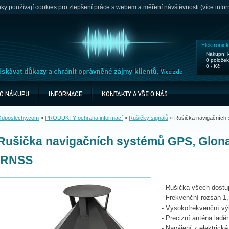
y používají cookies pro zlepšení práce s webem a měření návštěvnosti (
více info
Elektronic
Nákupní 
0 položek
0,- Kč
dposlechy.com
»
PRODUKTY ochrana informací
»
Rušičky signálů
»
Rušička navigačních 
Rušička navigačních systémů GPS, Glonas
IRNSS
- Rušička všech dost
- Frekvenční rozsah 1
- Vysokofrekvenční 
- Precizní anténa ladě
- Napájení z elektrick