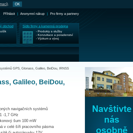
rmací
).
OK
Příhlásit
|
Anonymní nákup
|
Pro firmy a partnery
ký obchod
Sídlo firmy a kamenná prodejna
košík
- Produkty a služby
- Konzultace a poradenství
- Výzkum a vývoj
systémů GPS, Glonass, Galileo, BeiDou, IRNSS
s, Galileo, BeiDou,
upných navigačních systémů
,1 -1,7 GHz
výkonový šum 100 mW
ná v celé šíři pracovního pásma
é sítě či autozásuvky 12V