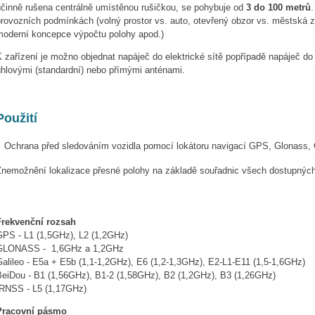
účinně rušena centrálně umístěnou rušičkou, se pohybuje od
3 do 100 metrů
.
rovozních podmínkách (volný prostor vs. auto, otevřený obzor vs. městská zá
moderní koncepce výpočtu polohy apod.)
 zařízení je možno objednat napáječ do elektrické sítě popřípadě napáječ do
úhlovými (standardní) nebo přímými anténami.
Použití
Ochrana před sledováním vozidla pomocí lokátoru navigací GPS, Glonass, 
Znemožnění lokalizace přesné polohy na základě souřadnic všech dostupnýc
Frekvenční rozsah
GPS - L1 (1,5GHz), L2 (1,2GHz)
GLONASS - 1,6GHz a 1,2GHz
Galileo - E5a + E5b (1,1-1,2GHz), E6 (1,2-1,3GHz), E2-L1-E11 (1,5-1,6GHz)
BeiDou - B1 (1,56GHz), B1-2 (1,58GHz), B2 (1,2GHz), B3 (1,26GHz)
IRNSS - L5 (1,17GHz)
Pracovní pásmo