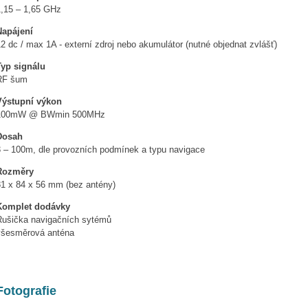
1,15 – 1,65 GHz
Napájení
2 dc / max 1A - externí zdroj nebo akumulátor (nutné objednat zvlášť)
Typ signálu
RF šum
Výstupní výkon
100mW @ BWmin 500MHz
Dosah
3 – 100m, dle provozních podmínek a typu navigace
Rozměry
81 x 84 x 56 mm (bez antény)
Komplet dodávky
Rušička navigačních sytémů
všesměrová anténa
Fotografie