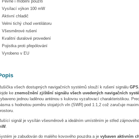
Pevné i mobilní použití
Vysílací výkon 100 mW
Aktivní chladič
Velmi tichý chod ventilátoru
Všesměrové rušení
Kvalitní duralové provedení
Pojistka proti přepólování
Vyrobeno v EU
Popis
Rušička všech dostupných navigačních systémů slouží k rušení signálu
GPS
dojde ke
znemožnění zjištění signálu všech uvedených navigačních systé
ybaveno jednou laděnou anténou s kulovou vyzařovací charakteristikou. Preci
pásma s hodnotou poměru stojatých vln (SWR) pod 1:1,2 což zaručuje maxim
rostoru.
Rušící signál je vysílán všesměrově a ideálním umístěním je střed zájmového
mW
.
Systém je zabudován do malého kovového pouzdra a je
vybaven aktivním c