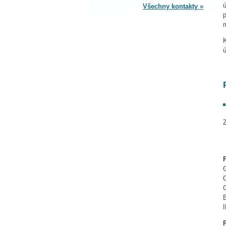
Všechny kontakty »
p
SPLÁTKOVÝ PRODEJ
Nakupovat můžete i na splátky s
K
online vyřízením a schválením.
Výhodné financování pro vás
zajišťujeme se společnosti ESSOX
(Komerční banka, a.s.)