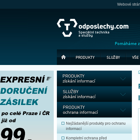
Webové stránk
O
Nejžádanější produkty pro ochranu
informací
Kompletní ochrana před