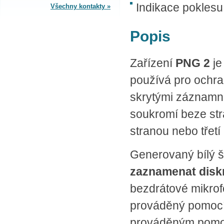
Indikace poklesu
Všechny kontakty »
SPLÁTKOVÝ PRODEJ
Popis
Nakupovat můžete i na splátky s
online vyřízením a schválením.
Výhodné financování pro vás
Zařízení
PNG 2
j
zajišťujeme se společnosti ESSOX
(Komerční banka, a.s.)
používá pro ochra
skrytými záznamní
soukromí beze st
stranou nebo třetí
Generovaný bílý
zaznamenat diskr
bezdrátové mikrof
prováděný pomocí
prováděným pomoc