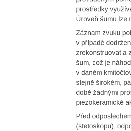
prostředky využíva
Úroveň šumu lze m
Záznam zvuku poř
v případě dodrže
zrekonstruovat a z
šum, což je náhod
v daném kmitočto
stejně širokém, p
době žádnými prost
piezokeramické ak
Před odposlechem
(stetoskopu), odp