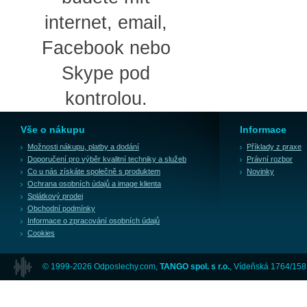
internet, email,
Facebook nebo
Skype pod
kontrolou.
Vše o nákupu
Informace
Možnosti nákupu, platby a dodání
Příklady z praxe
Doporučení pro výběr kvalitní techniky a služeb
Právní rozbor
Co u nás získáte společně s produktem
Novinky
Ochrana osobních údajů a image klienta
Splátkový prodej
Obchodní podmínky
Informace o zpracování osobních údajů
Cookies
© 1999-2026 Odposlechy.com,
TANGO spol. s r.o.
, Vídeňská 1764/158