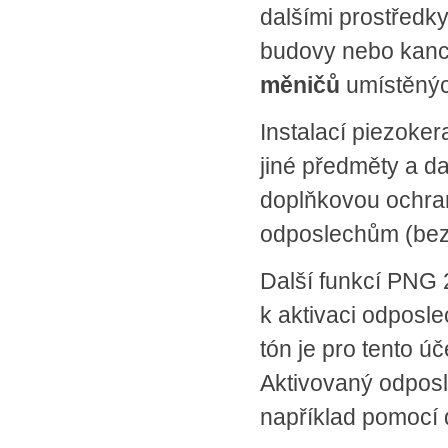
dalšími prostředky
budovy nebo kance
měničů
umístěných
Instalací piezoker
jiné předměty a da
doplňkovou ochra
odposlechům (bezd
Další funkcí PNG 
k aktivaci odposl
tón je pro tento ú
Aktivovaný odposle
například pomocí