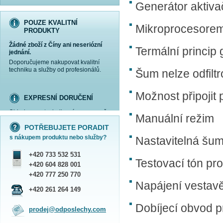
Generátor aktiva
POUZE KVALITNÍ
Mikroprocesorem
PRODUKTY
Žádné zboží z Číny ani neseriózní
Termální princi
jednání.
Doporučujeme nakupovat kvalitní
techniku a služby od profesionálů.
Šum nelze odfilt
Možnost připojit
EXPRESNÍ DORUČENÍ
Objednanou techniku vám expresně
Manuální režim
více informací »
více informací »
více informací »
více informací »
doručíme
kurýrem
.
POTŘEBUJETE PORADIT
Praha - DNES
s nákupem produktu nebo služby?
Nastavitelná šu
ČR - ZÍTRA DO 17 HODIN
Dále zasíláme zboží Obchodním
+420 733 532 531
balíkem České pošty nebo přepravní
Testovací tón pr
službou PPL.
+420 604 828 001
SHOWROOM PRAHA
+420 777 250 770
Napájení vestavě
Náš sortiment si můžete
+420 261 264 149
prohlédnout, vyzkoušet a zakoupit
na obchodním oddělení v Praze.
Dobíjecí obvod p
prodej@odposlechy.com
Jsme zkušení odborníci a rádi vám s
výběrem pomůžeme.