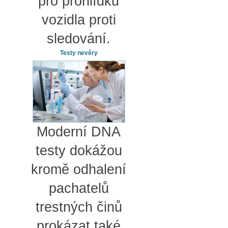
pro prohlídku
vozidla proti
sledování.
Testy nevěry
Moderní DNA
testy dokážou
kromě odhalení
pachatelů
trestných činů
prokázat také