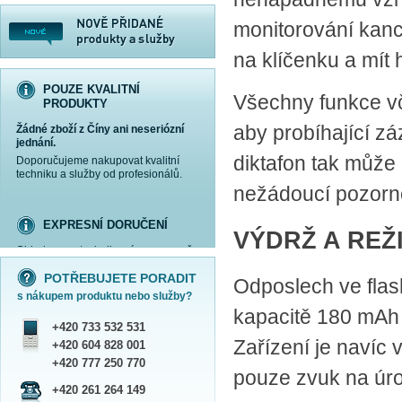
monitorování kanc
na klíčenku a mít
POUZE KVALITNÍ
Všechny funkce vč
PRODUKTY
aby probíhající z
Žádné zboží z Číny ani neseriózní
jednání.
diktafon tak může 
Doporučujeme nakupovat kvalitní
techniku a služby od profesionálů.
nežádoucí pozorn
EXPRESNÍ DORUČENÍ
VÝDRŽ A REŽ
Objednanou techniku vám expresně
více informací »
více informací »
více informací »
více informací »
doručíme
kurýrem
.
POTŘEBUJETE PORADIT
Odposlech ve fla
Praha - DNES
s nákupem produktu nebo služby?
ČR - ZÍTRA DO 17 HODIN
kapacitě 180 mAh 
Dále zasíláme zboží Obchodním
+420 733 532 531
balíkem České pošty nebo přepravní
Zařízení je navíc
službou PPL.
+420 604 828 001
SHOWROOM PRAHA
+420 777 250 770
pouze zvuk na úro
Náš sortiment si můžete
+420 261 264 149
prohlédnout, vyzkoušet a zakoupit