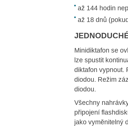
až 144 hodin nep
až 18 dnů (pokud
JEDNODUCHÉ
Minidiktafon se o
lze spustit kontin
diktafon vypnout. 
diodou. Režim záz
diodou.
Všechny nahrávky 
připojení flashdis
jako vyměnitelný d