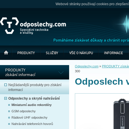
Webové stránky používají cookies pro zlepšení
Odposlechy.com
»
PRODUKTY získání
300
Odposlech v
Nejžádanější produkty pro získání
informací
Odposlechy a skryté nahrávání
Miniaturní audio rekordéry
GSM odposlechy
Rádiové UHF odposlechy
Nahrávání telefonních hovorů