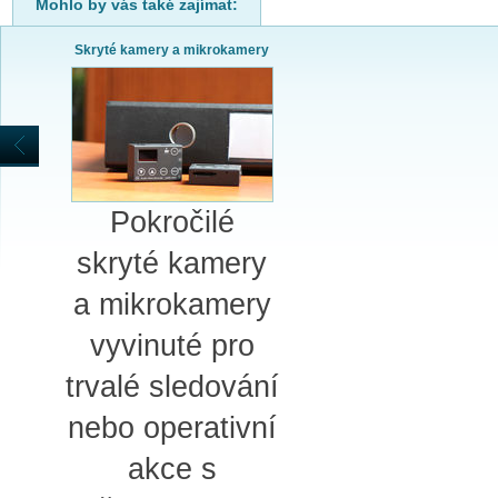
Mohlo by vás také zajímat:
Skryté kamery a mikrokamery
Pokročilé
skryté kamery
a mikrokamery
vyvinuté pro
trvalé sledování
nebo operativní
akce s