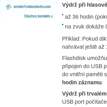
na obchodním oddělení v Praze.
Výdrž při hlasové
prodej@odposlechy.com
Jsme zkušení odborníci a rádi vám s
výběrem pomůžeme.
až 36 hodin (pok
Všechny kontakty »
SPLÁTKOVÝ PRODEJ
na zvuk dokáže č
Nakupovat můžete i na splátky s
online vyřízením a schválením.
Příklad: Pokud di
Výhodné financování pro vás
zajišťujeme se společnosti ESSOX
nahrávat ještě až 
(Komerční banka, a.s.)
Flashdisk umožň
připojen do USB p
do vnitřní paměti 
hodin záznamu
.
Výdrž při trvalém
USB port počítače