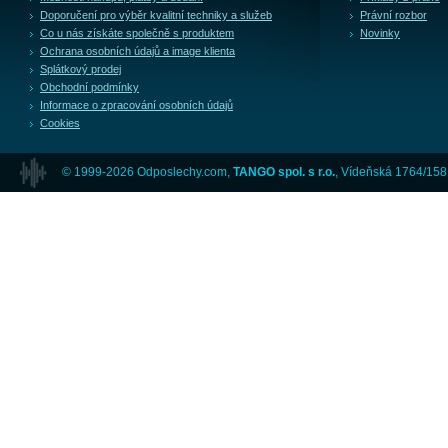
Doporučení pro výběr kvalitní techniky a služeb
Právní rozbor
Co u nás získáte společně s produktem
Novinky
Ochrana osobních údajů a image klienta
Splátkový prodej
Obchodní podmínky
Informace o zpracování osobních údajů
Cookies
© 1999-2026 Odposlechy.com,
TANGO spol. s r.o.
, Vídeňská 1764/158