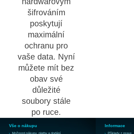
hardwarovým
šifrováním
poskytují
maximální
ochranu pro
vaše data. Nyní
můžete mít bez
obav své
důležité
soubory stále
po ruce.
Vše o nákupu
Informace
Možnosti nákupu, platby a dodání
Příklady z praxe