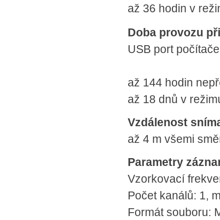
až 36 hodin v rež
Doba provozu při
USB port počítače
až 144 hodin nepř
až 18 dnů v režim
Vzdálenost sním
až 4 m všemi smě
Parametry zázn
Vzorkovací frekve
Počet kanálů: 1, 
Formát souboru: 