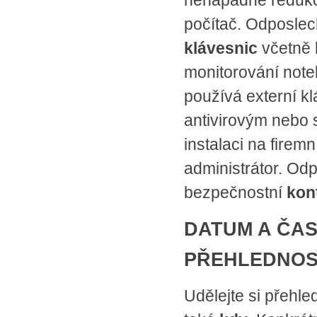
nenápadné redukce
počítač. Odposlec
klávesnic
včetně 
monitorování note
používá externí kl
antivirovým nebo
instalaci na firem
administrátor. Od
bezpečnostní
kon
DATUM A ČAS
PŘEHLEDNO
Udělejte si přehle