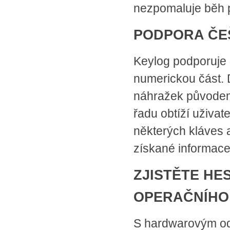
nezpomaluje běh p
PODPORA ČEŠ
Keylog podporuje
numerickou část.
náhražek původem 
řadu obtíží uživat
některých kláves 
získané informace
ZJISTĚTE HE
OPERAČNÍHO
S hardwarovým od