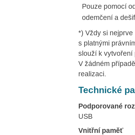
Pouze pomocí odp
odemčení a deši
*) Vždy si nejprve
s platnými právním
slouží k vytvořen
V žádném případě 
realizaci.
Technické p
Podporované roz
USB
Vnitřní paměť