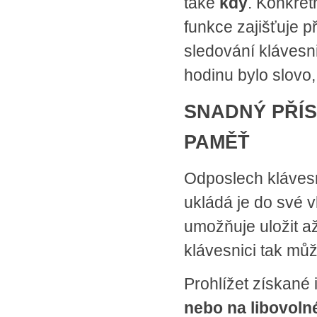
také
kdy
. Konkrét
funkce zajišťuje 
sledování klávesni
hodinu bylo slovo,
SNADNÝ PŘÍ
PAMĚŤ
Odposlech kláves
ukládá je do své v
umožňuje uložit a
klávesnici tak mů
Prohlížet získané
nebo na libovoln