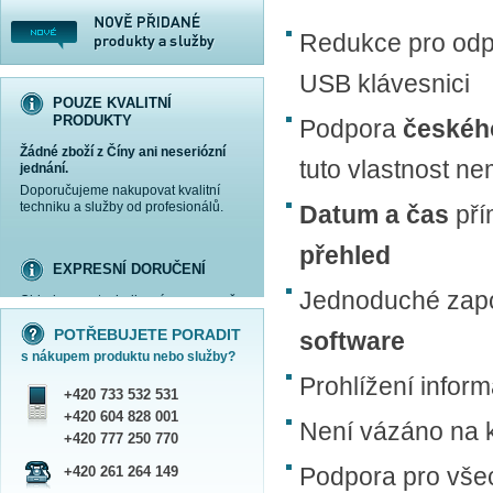
Redukce pro odpo
USB klávesnici
POUZE KVALITNÍ
PRODUKTY
Podpora
českéh
Žádné zboží z Číny ani neseriózní
tuto vlastnost ne
jednání.
Doporučujeme nakupovat kvalitní
techniku a služby od profesionálů.
Datum a čas
pří
přehled
EXPRESNÍ DORUČENÍ
Jednoduché zapoj
Objednanou techniku vám expresně
více informací »
více informací »
více informací »
více informací »
doručíme
kurýrem
.
POTŘEBUJETE PORADIT
software
Praha - DNES
s nákupem produktu nebo služby?
ČR - ZÍTRA DO 17 HODIN
Prohlížení inform
Dále zasíláme zboží Obchodním
+420 733 532 531
balíkem České pošty nebo přepravní
službou PPL.
+420 604 828 001
Není vázáno na k
SHOWROOM PRAHA
+420 777 250 770
Náš sortiment si můžete
Podpora pro vše
+420 261 264 149
prohlédnout, vyzkoušet a zakoupit