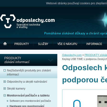
Webové stránky používají cookies pro zlepšení
Odposlechy.com
»
PRODUKTY získání
Keylog USB TIME s podporou českých
Odposlech k
Nejžádanější produkty pro získání
informací
podporou č
Odposlechy a skryté nahrávání
Skryté kamery
Monitorování počítače a tabletu
Software pro monitorování počítače
Hardware pro monitorování