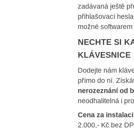
zadávaná ještě př
přihlašovací hesl
možné softwarem n
NECHTE SI K
KLÁVESNICE
Dodejte nám kláv
přímo do ní. Získ
nerozeznání od b
neodhalitelná i pr
Cena za instalac
2.000,- Kč bez DP