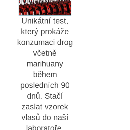
Unikátní test,
který prokáže
konzumaci drog
včetně
marihuany
během
posledních 90
dnů. Stačí
zaslat vzorek
vlasů do naší
laboratoře.