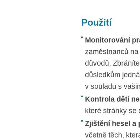
Použití
Monitorování pr
zaměstnanců na p
důvodů. Zbránít
důsledkům jednán
v souladu s vaši
Kontrola dětí n
které stránky se 
Zjištění hesel a
včetně těch, kte