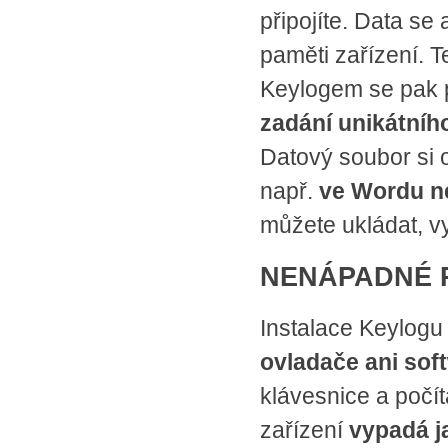
připojíte. Data se
paměti zařízení. T
Keylogem se pak p
zadání unikátníh
Datový soubor si o
např.
ve Wordu n
můžete ukládat, vy
NENÁPADNÉ 
Instalace Keylogu 
ovladače ani sof
klávesnice a poč
zařízení
vypadá j