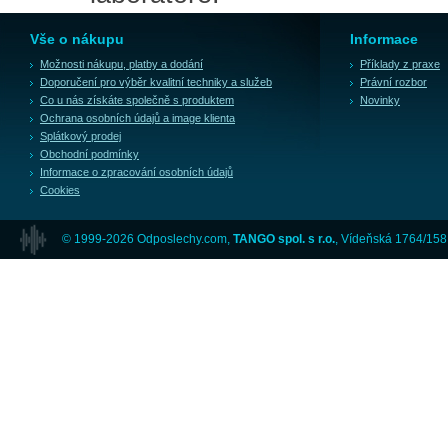
Vše o nákupu
Informace
Možnosti nákupu, platby a dodání
Příklady z praxe
Doporučení pro výběr kvalitní techniky a služeb
Právní rozbor
Co u nás získáte společně s produktem
Novinky
Ochrana osobních údajů a image klienta
Splátkový prodej
Obchodní podmínky
Informace o zpracování osobních údajů
Cookies
© 1999-2026 Odposlechy.com,
TANGO spol. s r.o.
, Vídeňská 1764/158