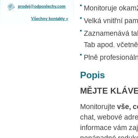
na obchodním oddělení v Praze.
prodej@odposlechy.com
Monitoruje okamž
Jsme zkušení odborníci a rádi vám s
výběrem pomůžeme.
Všechny kontakty »
Velká vnitřní pa
SPLÁTKOVÝ PRODEJ
Zaznamenává tak
Nakupovat můžete i na splátky s
Tab apod. včetně
online vyřízením a schválením.
Výhodné financování pro vás
zajišťujeme se společnosti ESSOX
Plně profesionál
(Komerční banka, a.s.)
Popis
MĚJTE KLÁVE
Monitorujte
vše, c
chat, webové adre
informace vám zaj