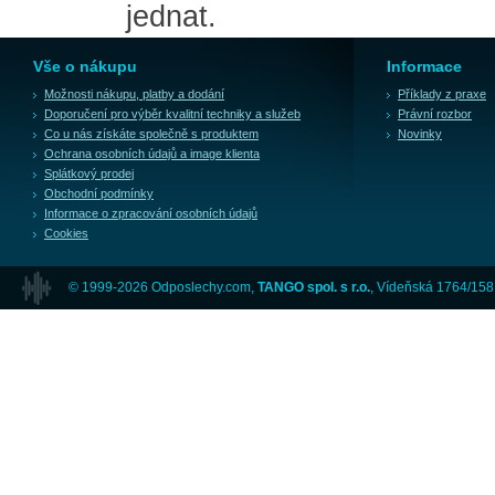
jednat.
Vše o nákupu
Informace
Možnosti nákupu, platby a dodání
Příklady z praxe
Doporučení pro výběr kvalitní techniky a služeb
Právní rozbor
Co u nás získáte společně s produktem
Novinky
Ochrana osobních údajů a image klienta
Splátkový prodej
Obchodní podmínky
Informace o zpracování osobních údajů
Cookies
© 1999-2026 Odposlechy.com,
TANGO spol. s r.o.
, Vídeňská 1764/158