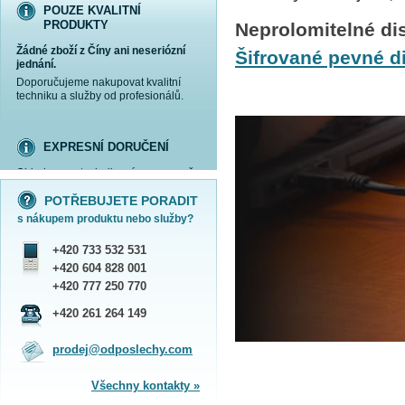
POUZE KVALITNÍ
PRODUKTY
Neprolomitelné di
Žádné zboží z Číny ani neseriózní
Šifrované pevné di
jednání.
Doporučujeme nakupovat kvalitní
techniku a služby od profesionálů.
EXPRESNÍ DORUČENÍ
Objednanou techniku vám expresně
více informací »
více informací »
více informací »
více informací »
doručíme
kurýrem
.
POTŘEBUJETE PORADIT
Praha - DNES
s nákupem produktu nebo služby?
ČR - ZÍTRA DO 17 HODIN
Dále zasíláme zboží Obchodním
+420 733 532 531
balíkem České pošty nebo přepravní
službou PPL.
+420 604 828 001
SHOWROOM PRAHA
+420 777 250 770
Náš sortiment si můžete
+420 261 264 149
prohlédnout, vyzkoušet a zakoupit
na obchodním oddělení v Praze.
prodej@odposlechy.com
Jsme zkušení odborníci a rádi vám s
výběrem pomůžeme.
Všechny kontakty »