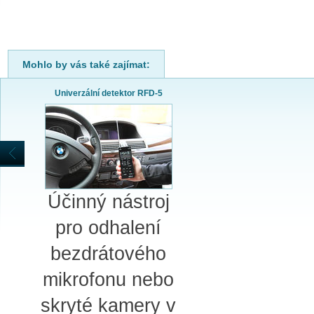
SPLÁTKOVÝ PRODEJ
Nakupovat můžete i na splátky s
online vyřízením a schválením.
Výhodné financování pro vás
Mohlo by vás také zajímat:
zajišťujeme se společnosti ESSOX
(Komerční banka, a.s.)
Univerzální detektor RFD-5
Účinný nástroj
pro odhalení
bezdrátového
mikrofonu nebo
skryté kamery v