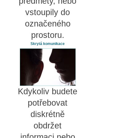
předměty, nebo
vstoupily do
označeného
prostoru.
Skrytá komunikace
Kdykoliv budete
potřebovat
diskrétně
obdržet
informaci nebo