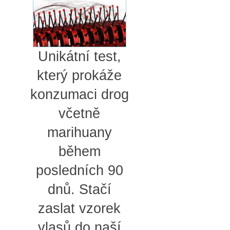
Unikátní test,
který prokáže
konzumaci drog
včetně
marihuany
během
posledních 90
dnů. Stačí
zaslat vzorek
vlasů do naší