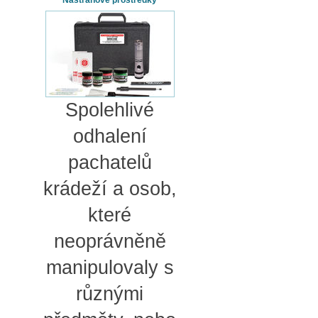
Nástrahové prostředky
Spolehlivé
odhalení
pachatelů
krádeží a osob,
které
neoprávněně
manipulovaly s
různými