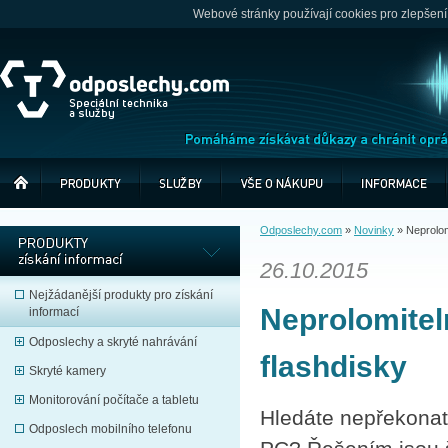
Webové stránky používají cookies pro zlepšení
Odposlechy.com
»
Novinky
»
Neprolom
26.10.2015
Nejžádanější produkty pro získání
Neprolomitel
informací
Odposlechy a skryté nahrávání
flashdisky
Skryté kamery
Monitorování počítače a tabletu
Hledáte nepřekonat
Odposlech mobilního telefonu