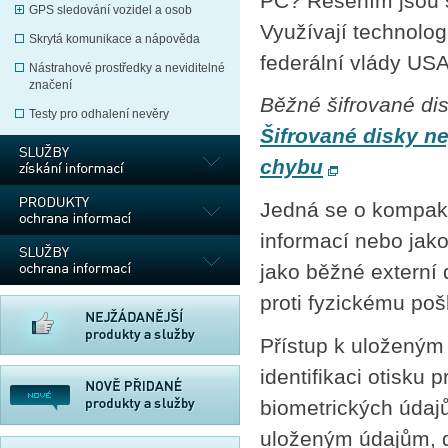
PC? Řešením jsou ši
GPS sledování vozidel a osob
Využívají technolog
Skrytá komunikace a nápověda
federální vlády USA
Nástrahové prostředky a neviditelné
značení
Běžné šifrované dis
Testy pro odhalení nevěry
Šifrované disky ne
chybu
Jedná se o kompaktn
informací nebo jako 
jako běžné externí 
proti fyzickému poš
Přístup k uloženým
identifikaci otisku
biometrických údaj
uloženým údajům, di