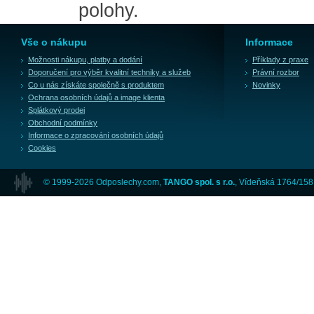
polohy.
Vše o nákupu
Informace
Možnosti nákupu, platby a dodání
Příklady z praxe
Doporučení pro výběr kvalitní techniky a služeb
Právní rozbor
Co u nás získáte společně s produktem
Novinky
Ochrana osobních údajů a image klienta
Splátkový prodej
Obchodní podmínky
Informace o zpracování osobních údajů
Cookies
© 1999-2026 Odposlechy.com,
TANGO spol. s r.o.
, Vídeňská 1764/158