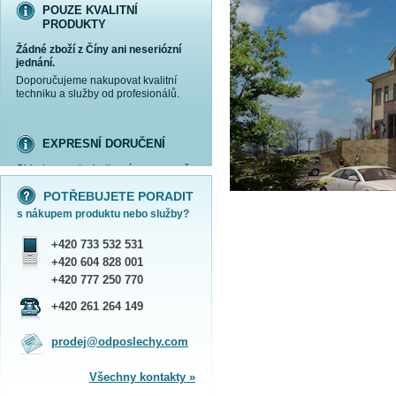
POUZE KVALITNÍ
PRODUKTY
Žádné zboží z Číny ani neseriózní
jednání.
Doporučujeme nakupovat kvalitní
techniku a služby od profesionálů.
EXPRESNÍ DORUČENÍ
Objednanou techniku vám expresně
více informací »
více informací »
více informací »
více informací »
doručíme
kurýrem
.
POTŘEBUJETE PORADIT
Praha - DNES
s nákupem produktu nebo služby?
ČR - ZÍTRA DO 17 HODIN
Dále zasíláme zboží Obchodním
+420 733 532 531
balíkem České pošty nebo přepravní
službou PPL.
+420 604 828 001
SHOWROOM PRAHA
+420 777 250 770
Náš sortiment si můžete
+420 261 264 149
prohlédnout, vyzkoušet a zakoupit
na obchodním oddělení v Praze.
prodej@odposlechy.com
Jsme zkušení odborníci a rádi vám s
výběrem pomůžeme.
Všechny kontakty »