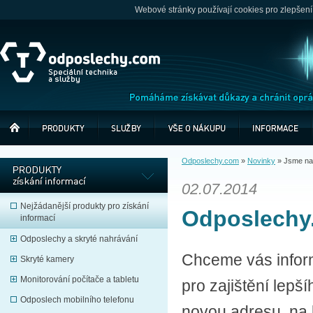
Webové stránky používají cookies pro zlepšení
Odposlechy.com
»
Novinky
»
Jsme na
02.07.2014
Nejžádanější produkty pro získání
Odposlechy
informací
Odposlechy a skryté nahrávání
Chceme vás inform
Skryté kamery
Monitorování počítače a tabletu
pro zajištění lep
Odposlech mobilního telefonu
novou adresu, na k