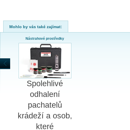
SPLÁTKOVÝ PRODEJ
Nakupovat můžete i na splátky s
online vyřízením a schválením.
Výhodné financování pro vás
Mohlo by vás také zajímat:
zajišťujeme se společnosti ESSOX
(Komerční banka, a.s.)
Nástrahové prostředky
Spolehlivé
odhalení
pachatelů
krádeží a osob,
které