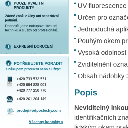
POUZE KVALITNÍ
UV fluorescence
PRODUKTY
Určen pro označ
Žádné zboží z Číny ani neseriózní
jednání.
Doporučujeme nakupovat kvalitní
Jednoduchá apli
techniku a služby od profesionálů.
Pouhým okem pra
EXPRESNÍ DORUČENÍ
Vysoká odolnost 
Objednanou techniku vám expresně
více informací »
více informací »
více informací »
více informací »
doručíme
kurýrem
.
Zviditelnění oz
POTŘEBUJETE PORADIT
Praha - DNES
s nákupem produktu nebo služby?
ČR - ZÍTRA DO 17 HODIN
Obsah nádobky 
Dále zasíláme zboží Obchodním
+420 733 532 531
balíkem České pošty nebo přepravní
službou PPL.
+420 604 828 001
SHOWROOM PRAHA
Popis
+420 777 250 770
Náš sortiment si můžete
+420 261 264 149
prohlédnout, vyzkoušet a zakoupit
Neviditelný inko
na obchodním oddělení v Praze.
prodej@odposlechy.com
Jsme zkušení odborníci a rádi vám s
identifikačních z
výběrem pomůžeme.
Všechny kontakty »
lidským okem prakt