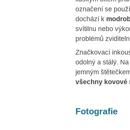
SPLÁTKOVÝ PRODEJ
označení se použí
Nakupovat můžete i na splátky s
dochází k
modrobí
online vyřízením a schválením.
Výhodné financování pro vás
svítilnu nebo výk
zajišťujeme se společnosti ESSOX
(Komerční banka, a.s.)
problémů zviditeln
Značkovací inkou
odolný a stálý. 
jemným štětečkem.
všechny kovové 
Fotografie