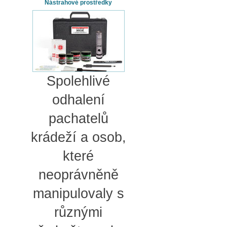
Nástrahové prostředky
Spolehlivé
odhalení
pachatelů
krádeží a osob,
které
neoprávněně
manipulovaly s
různými