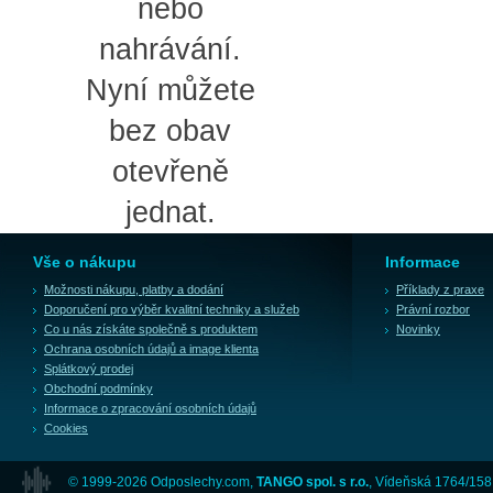
nebo
nahrávání.
Nyní můžete
bez obav
otevřeně
jednat.
Vše o nákupu
Informace
Možnosti nákupu, platby a dodání
Příklady z praxe
Doporučení pro výběr kvalitní techniky a služeb
Právní rozbor
Co u nás získáte společně s produktem
Novinky
Ochrana osobních údajů a image klienta
Splátkový prodej
Obchodní podmínky
Informace o zpracování osobních údajů
Cookies
© 1999-2026 Odposlechy.com,
TANGO spol. s r.o.
, Vídeňská 1764/158