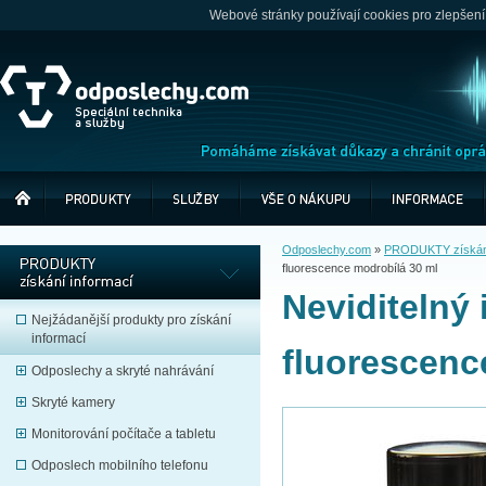
Webové stránky používají cookies pro zlepšení
Odposlechy.com
»
PRODUKTY získání
fluorescence modrobílá 30 ml
Neviditelný
Nejžádanější produkty pro získání
informací
fluorescenc
Odposlechy a skryté nahrávání
Skryté kamery
Monitorování počítače a tabletu
Odposlech mobilního telefonu