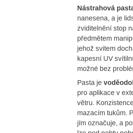
SPLÁTKOVÝ PRODEJ
Nástrahová pasta
Nakupovat můžete i na splátky s
nanesena, a je li
online vyřízením a schválením.
Výhodné financování pro vás
zviditelnění stop
zajišťujeme se společnosti ESSOX
(Komerční banka, a.s.)
předmětem manipul
jehož svitem doch
kapesní UV svítil
možné bez problém
Pasta je
voděodo
pro aplikace v ext
větru. Konzistenc
mazacím tukům. Pa
jím označuje, a po