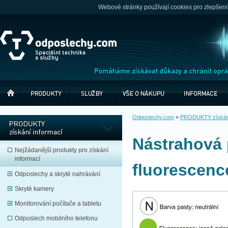
Webové stránky používají cookies pro zlepšení
Odposlechy.com
»
PRODUKTY získání
Nástrahová 
Nejžádanější produkty pro získání
informací
fluorescenc
Odposlechy a skryté nahrávání
Skryté kamery
Monitorování počítače a tabletu
Odposlech mobilního telefonu