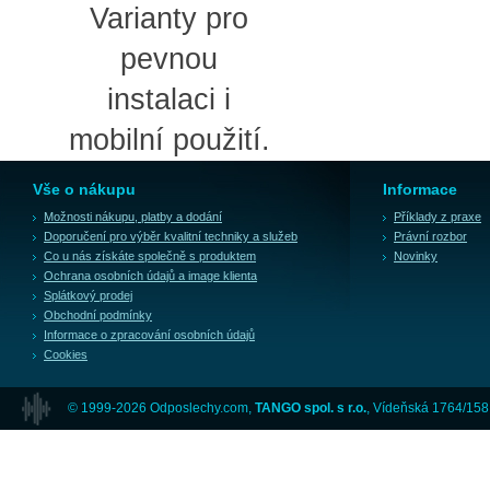
Varianty pro
pevnou
instalaci i
mobilní použití.
Vše o nákupu
Informace
Možnosti nákupu, platby a dodání
Příklady z praxe
Doporučení pro výběr kvalitní techniky a služeb
Právní rozbor
Co u nás získáte společně s produktem
Novinky
Ochrana osobních údajů a image klienta
Splátkový prodej
Obchodní podmínky
Informace o zpracování osobních údajů
Cookies
© 1999-2026 Odposlechy.com,
TANGO spol. s r.o.
, Vídeňská 1764/158