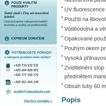
POUZE KVALITNÍ
PRODUKTY
UV fluorescence
Žádné zboží z Číny ani neseriózní
jednání.
Použití na libov
Doporučujeme nakupovat kvalitní
techniku a služby od profesionálů.
Voděodolná a vě
Opakované použi
EXPRESNÍ DORUČENÍ
Objednanou techniku vám expresně
Pouhým okem pra
více informací »
více informací »
více informací »
více informací »
doručíme
kurýrem
.
POTŘEBUJETE PORADIT
Praha - DNES
Vysoká přilnavos
s nákupem produktu nebo služby?
ČR - ZÍTRA DO 17 HODIN
Dále zasíláme zboží Obchodním
+420 733 532 531
balíkem České pošty nebo přepravní
Zviditelnění sto
službou PPL.
+420 604 828 001
SHOWROOM PRAHA
+420 777 250 770
předmětem manip
Náš sortiment si můžete
+420 261 264 149
prohlédnout, vyzkoušet a zakoupit
Obsah tuby 60 m
na obchodním oddělení v Praze.
prodej@odposlechy.com
Jsme zkušení odborníci a rádi vám s
výběrem pomůžeme.
Popis
Všechny kontakty »