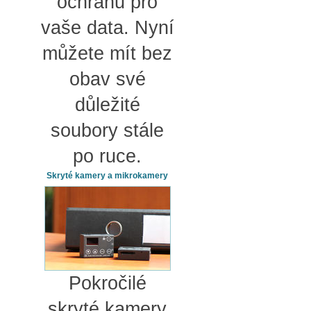
ochranu pro
vaše data. Nyní
můžete mít bez
obav své
důležité
soubory stále
po ruce.
Skryté kamery a mikrokamery
Pokročilé
skryté kamery