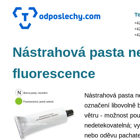
Te
+4
+4
+4
Nástrahová pasta ne
fluorescence
Nástrahová pasta ne
označení libovolně 
větru - možnost pou
nedetekovatelná; vys
nebo oděvu pachate