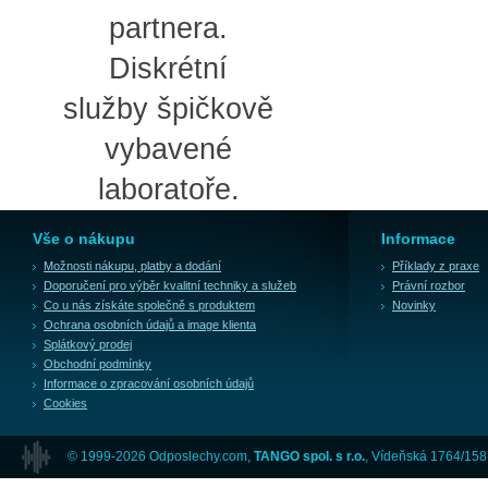
partnera.
Diskrétní
služby špičkově
vybavené
laboratoře.
Vše o nákupu
Informace
Možnosti nákupu, platby a dodání
Příklady z praxe
Doporučení pro výběr kvalitní techniky a služeb
Právní rozbor
Co u nás získáte společně s produktem
Novinky
Ochrana osobních údajů a image klienta
Splátkový prodej
Obchodní podmínky
Informace o zpracování osobních údajů
Cookies
© 1999-2026 Odposlechy.com,
TANGO spol. s r.o.
, Vídeňská 1764/158