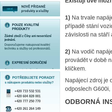
Existují dvě možn
1)
Na trvale napáj
případě stání voz
POUZE KVALITNÍ
PRODUKTY
závislosti na stáří 
Žádné zboží z Číny ani neseriózní
jednání.
Doporučujeme nakupovat kvalitní
techniku a služby od profesionálů.
2)
Na vodič napáj
provádět v době n
EXPRESNÍ DORUČENÍ
klíčkem.
Objednanou techniku vám expresně
více informací »
více informací »
více informací »
více informací »
doručíme
kurýrem
.
POTŘEBUJETE PORADIT
Praha - DNES
Napájecí zdroj je 
s nákupem produktu nebo služby?
ČR - ZÍTRA DO 17 HODIN
odposlech G600i, k
Dále zasíláme zboží Obchodním
+420 733 532 531
balíkem České pošty nebo přepravní
službou PPL.
+420 604 828 001
ODBORNÁ IN
SHOWROOM PRAHA
+420 777 250 770
Náš sortiment si můžete
+420 261 264 149
prohlédnout, vyzkoušet a zakoupit