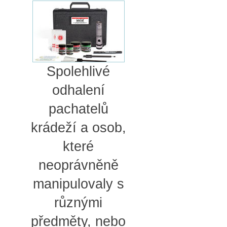
Spolehlivé
odhalení
pachatelů
krádeží a osob,
které
neoprávněně
manipulovaly s
různými
předměty, nebo