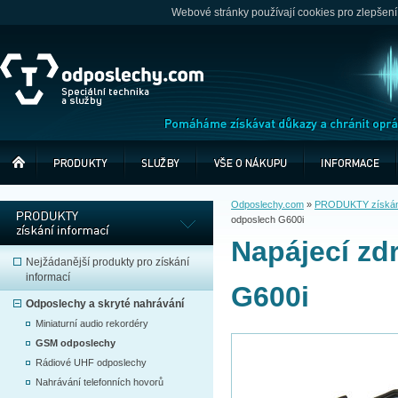
Webové stránky používají cookies pro zlepšení
Odposlechy.com
»
PRODUKTY získání
odposlech G600i
Napájecí zd
Nejžádanější produkty pro získání
informací
G600i
Odposlechy a skryté nahrávání
Miniaturní audio rekordéry
GSM odposlechy
Rádiové UHF odposlechy
Nahrávání telefonních hovorů