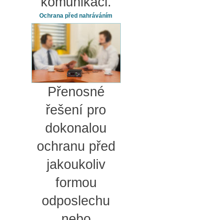
komunikaci.
Ochrana před nahráváním
Přenosné
řešení pro
dokonalou
ochranu před
jakoukoliv
formou
odposlechu
nebo