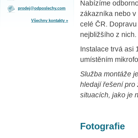
Nabízíme odbornou
na obchodním oddělení v Praze.
prodej@odposlechy.com
Jsme zkušení odborníci a rádi vám s
zákazníka nebo v 
výběrem pomůžeme.
Všechny kontakty »
celé ČR. Dopravu 
SPLÁTKOVÝ PRODEJ
nejbližšího z nich.
Nakupovat můžete i na splátky s
online vyřízením a schválením.
Instalace trvá asi
Výhodné financování pro vás
zajišťujeme se společnosti ESSOX
umístěním mikrofo
(Komerční banka, a.s.)
Služba montáže je 
hledají řešení pro
situacích, jako je
Fotografie