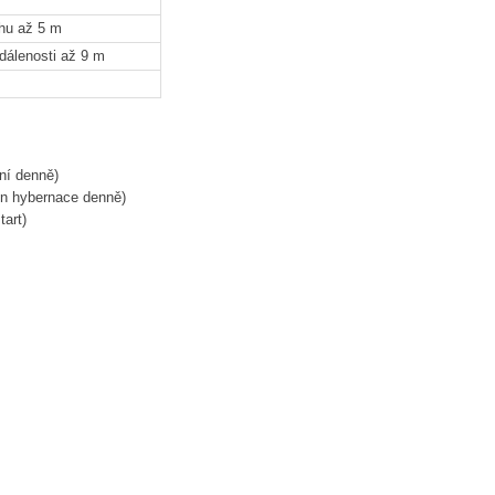
uhu až 5 m
dálenosti až 9 m
ní denně)
in hybernace denně)
art)