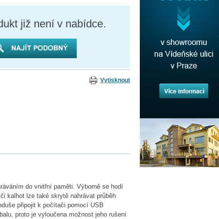
ukt již není v nabídce.
Vytisknout
hráváním do vnitřní paměti. Výborně se hodí
 či kalhot lze také skrytě nahrávat průběh
duše připojit k počítači pomocí USB
alu, proto je vyloučena možnost jeho rušení