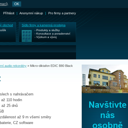
rmací
).
OK
Příhlásit
|
Anonymní nákup
|
Pro firmy a partnery
ký obchod
Sídlo firmy a kamenná prodejna
košík
- Produkty a služby
- Konzultace a poradenství
- Výzkum a vývoj
urní audio rekordéry
»
Mikro-diktafon EDIC B80 Black
Z
poslech s nahrávačem
í až 110 hodin
í až 25 dnů
4GB
 vzdálenost až 9 m všemi směry
baterie, CZ software