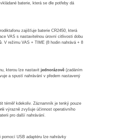
vkládané baterie, která se dle potřeby dá
odiktafonu zajišťuje baterie CR2450, která
ce VAS s nastavitelnou úrovní citlivosti dobu
ů
. V režimu VAS + TIME (8 hodin nahrává + 8
u, kterou lze nastavit
jednorázově
(zadáním
ivuje a spustí nahrávání v předem nastavený
it téměř kdekoliv. Záznamník je tenký pouze
rii
výrazně zvyšuje účinnost operativního
terii pro další nahrávání.
ači pomocí USB adaptéru lze nahrávky