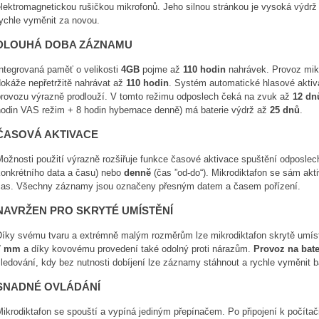
lektromagnetickou rušičkou mikrofonů. Jeho silnou stránkou je vysoká výdrž 
rychle vyměnit za novou.
DLOUHÁ DOBA ZÁZNAMU
Integrovaná paměť o velikosti
4GB
pojme až
110 hodin
nahrávek. Provoz mikr
okáže nepřetržitě nahrávat až
110 hodin
. Systém automatické hlasové aktiva
provozu výrazně prodlouží. V tomto režimu odposlech čeká na zvuk
až
12 dn
hodin VAS režim + 8 hodin hybernace denně) má baterie výdrž až
25 dnů
.
ČASOVÁ AKTIVACE
ožnosti použití výrazně rozšiřuje funkce časové aktivace spuštění odposlech
konkrétního data a času) nebo
denně
(čas ”od-do“). Mikrodiktafon se sám akt
čas. Všechny záznamy jsou označeny přesným datem a časem pořízení.
NAVRŽEN PRO SKRYTÉ UMÍSTĚNÍ
Díky svému tvaru a extrémně malým rozměrům lze mikrodiktafon skrytě umíst
7 mm
a díky kovovému provedení také odolný proti nárazům.
Provoz na bate
ledování, kdy bez nutnosti dobíjení lze záznamy stáhnout a rychle vyměnit ba
SNADNÉ OVLÁDÁNÍ
Mikrodiktafon se spouští a vypíná jediným přepínačem. Po připojení k počít