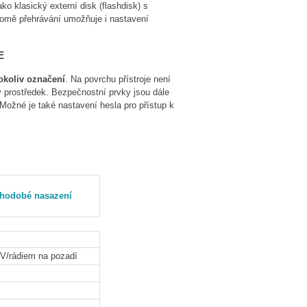
o klasický externí disk (flashdisk) s
Kromě přehrávání umožňuje i nastavení
E
okoliv označení
. Na povrchu přístroje není
 prostředek. Bezpečnostní prvky jsou dále
. Možné je také nastavení hesla pro přístup k
ouhodobé nasazení
TV/rádiem na pozadí