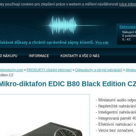
y používají cookies pro zlepšení práce s webem a měření návštěvnosti (
více info
Elektronic
Nákupní 
0 položek
0,- Kč
dposlechy.com
»
PRODUKTY získání informací
»
Odposlechy a skryté nahrávání
»
Miniat
dition CZ
Mikro-diktafon EDIC B80 Black Edition C
- Miniaturní audio od
- Nepřetržité nahráván
- Inteligentní nahráván
- Integrovaná pamět 
- Efektivní nahrávací
- Verze bez označení, 