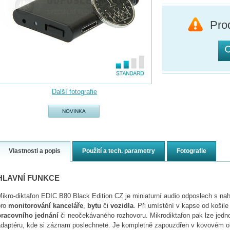
Prod
Další fotografie
NOVINKA
Vlastnosti a popis
Použití a tech. parametry
Fotografie
HLAVNÍ FUNKCE
ikro-diktafon EDIC B80 Black Edition CZ je miniaturní audio odposlech s na
pro
monitorování kanceláře
,
bytu
či
vozidla
. Při umístění v kapse od košile
pracovního jednání
či neočekávaného rozhovoru. Mikrodiktafon pak lze jedno
adaptéru, kde si záznam poslechnete. Je kompletně zapouzdřen v kovovém ob