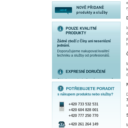
e
POUZE KVALITNÍ
PRODUKTY
d
Žádné zboží z Číny ani neseriózní
jednání.
Doporučujeme nakupovat kvalitní
techniku a služby od profesionálů.
M
EXPRESNÍ DORUČENÍ
Objednanou techniku vám expresně
více informací »
více informací »
více informací »
více informací »
doručíme
kurýrem
.
POTŘEBUJETE PORADIT
Praha - DNES
s nákupem produktu nebo služby?
ČR - ZÍTRA DO 17 HODIN
Dále zasíláme zboží Obchodním
+420 733 532 531
balíkem České pošty nebo přepravní
s
službou PPL.
+420 604 828 001
SHOWROOM PRAHA
+420 777 250 770
Náš sortiment si můžete
+420 261 264 149
prohlédnout, vyzkoušet a zakoupit