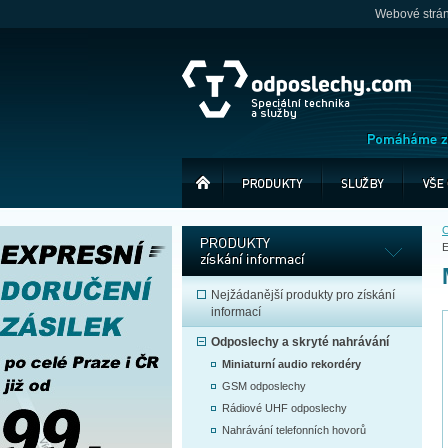
Webové stránk
O
E
Nejžádanější produkty pro získání
informací
Odposlechy a skryté nahrávání
Miniaturní audio rekordéry
GSM odposlechy
Rádiové UHF odposlechy
Nahrávání telefonních hovorů