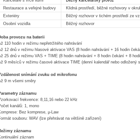
Kanceláře s více lidmi
Běžný kancelářský provoz
Restaurace a veřejné budovy
Klidná prostředí, běžné rozhovory v okr
Exteriéry
Běžný rozhovor v tichém prostředí ze vz
Osobní vozidla
Běžný rozhovor
Doba provozu na baterii
ž 110 hodin v režimu nepřetržitého nahrávání
Až 12 dnů v režimu hlasové aktivace VAS (8 hodin nahrávání + 16 hodin čeká
Až 25 dnů v režimu VAS + TIME (8 hodin nahrávání + 8 hodin čekání + 8 hod
Až 9 měsíců v režimu časové aktivace TIME (denní kalendář nebo odložený st
Vzdálenost snímání zvuku od mikrofonu
Až 9 m všemi směry
Parametry záznamu
Vzorkovací frekvence: 8,11,16 nebo 22 kHz
Počet kanálů: 1, mono
Komprese: Bez komprese, µ-Law
ormát souboru: WAV (lze přehrávat na většině zařízení)
Režimy záznamu
Kontinuální záznam