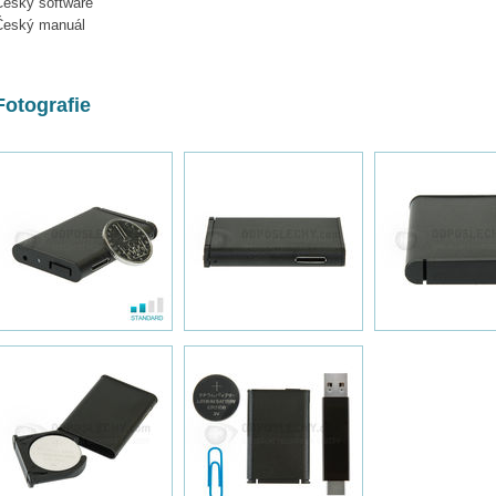
Český software
Český manuál
Fotografie