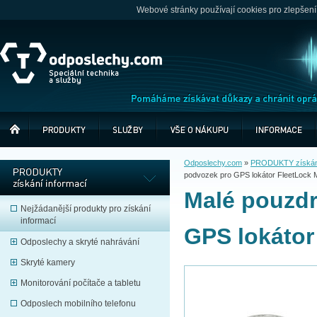
Webové stránky používají cookies pro zlepšení
Odposlechy.com
»
PRODUKTY získání
podvozek pro GPS lokátor FleetLock M
Malé pouzdr
Nejžádanější produkty pro získání
informací
GPS lokátor
Odposlechy a skryté nahrávání
Skryté kamery
Monitorování počítače a tabletu
Odposlech mobilního telefonu