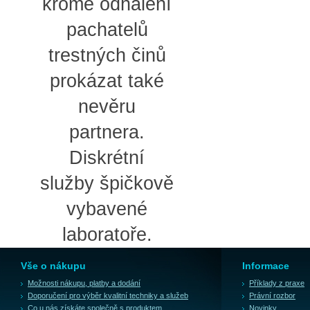
kromě odhalení
pachatelů
trestných činů
prokázat také
nevěru
partnera.
Diskrétní
služby špičkově
vybavené
laboratoře.
Vše o nákupu
Informace
Možnosti nákupu, platby a dodání
Příklady z praxe
Doporučení pro výběr kvalitní techniky a služeb
Právní rozbor
Co u nás získáte společně s produktem
Novinky