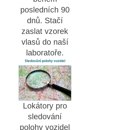
posledních 90
dnů. Stačí
zaslat vzorek
vlasů do naší
laboratoře.
Sledování polohy vozidel
Lokátory pro
sledování
polohy vozidel