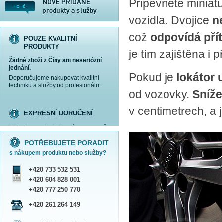
Připevněte miniat
vozidla. Dvojice
n
což
odpovídá přít
POUZE KVALITNÍ
PRODUKTY
je tím zajištěna i 
Žádné zboží z Číny ani neseriózní
jednání.
Pokud je
lokátor
Doporučujeme nakupovat kvalitní
techniku a služby od profesionálů.
od vozovky.
Sníže
v centimetrech, a 
EXPRESNÍ DORUČENÍ
Objednanou techniku vám expresně
více informací »
více informací »
více informací »
více informací »
doručíme
kurýrem
.
POTŘEBUJETE PORADIT
Praha - DNES
s nákupem produktu nebo služby?
ČR - ZÍTRA DO 17 HODIN
Dále zasíláme zboží Obchodním
+420 733 532 531
balíkem České pošty nebo přepravní
službou PPL.
+420 604 828 001
SHOWROOM PRAHA
+420 777 250 770
Náš sortiment si můžete
+420 261 264 149
prohlédnout, vyzkoušet a zakoupit
na obchodním oddělení v Praze.