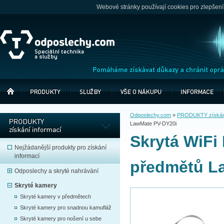
Webové stránky používají cookies pro zlepšení
Odposlechy.com
»
PRODUKTY získání
LawMate PV-DY20i
Skrytá WiFi
Nejžádanější produkty pro získání
informací
předmětů L
Odposlechy a skryté nahrávání
Skryté kamery
Skryté kamery v předmětech
Skryté kamery pro snadnou kamufláž
Skryté kamery pro nošení u sebe