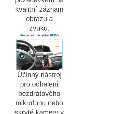
požadavkem na
kvalitní záznam
obrazu a
zvuku.
Univerzální detektor RFD-5
Účinný nástroj
pro odhalení
bezdrátového
mikrofonu nebo
skryté kamery v