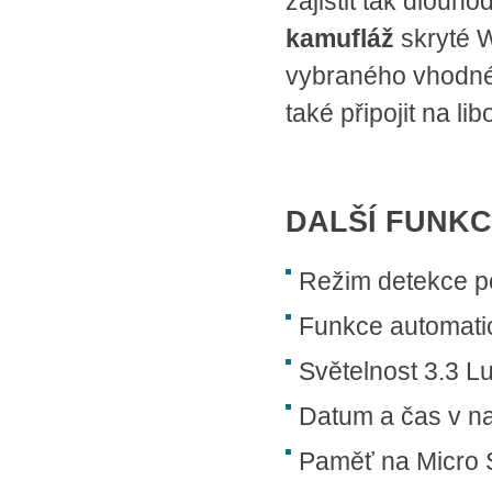
zajistit tak dlou
kamufláž
skryté W
vybraného vhodn
také připojit na l
DALŠÍ FUNK
Režim detekce poh
Funkce automati
Světelnost 3.3 Lu
Datum a čas v n
Paměť na Micro 