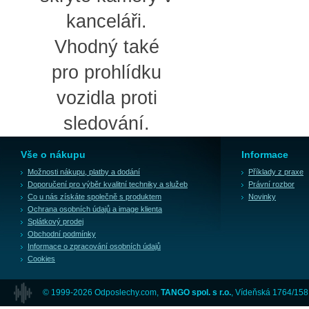
kanceláři.
Vhodný také
pro prohlídku
vozidla proti
sledování.
Vše o nákupu
Informace
Možnosti nákupu, platby a dodání
Příklady z praxe
Doporučení pro výběr kvalitní techniky a služeb
Právní rozbor
Co u nás získáte společně s produktem
Novinky
Ochrana osobních údajů a image klienta
Splátkový prodej
Obchodní podmínky
Informace o zpracování osobních údajů
Cookies
© 1999-2026 Odposlechy.com,
TANGO spol. s r.o.
, Vídeňská 1764/158