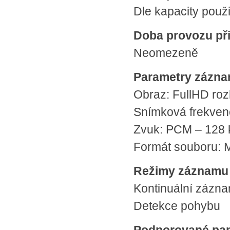
Dle kapacity použi
Doba provozu při
Neomezeně
Parametry zázn
Obraz: FullHD roz
Snímková frekvenc
Zvuk: PCM – 128 
Formát souboru:
Režimy záznamu
Kontinuální zázn
Detekce pohybu