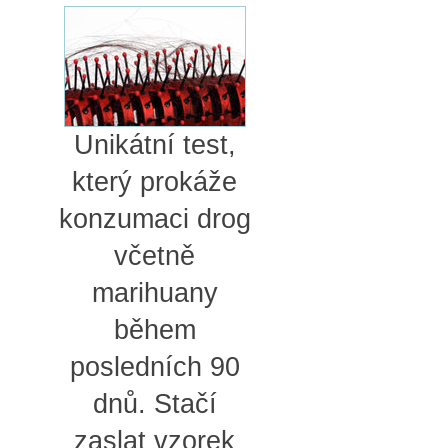
Unikátní test,
který prokáže
konzumaci drog
včetně
marihuany
během
posledních 90
dnů. Stačí
zaslat vzorek