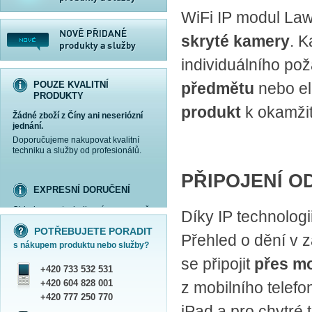
WiFi IP modul Law
skryté kamery
. K
individuálního p
POUZE KVALITNÍ
předmětu
nebo el
PRODUKTY
produkt
k okamžit
Žádné zboží z Číny ani neseriózní
jednání.
Doporučujeme nakupovat kvalitní
techniku a služby od profesionálů.
PŘIPOJENÍ O
EXPRESNÍ DORUČENÍ
Objednanou techniku vám expresně
Díky IP technologii
více informací »
více informací »
více informací »
více informací »
doručíme
kurýrem
.
POTŘEBUJETE PORADIT
Praha - DNES
Přehled o dění v
s nákupem produktu nebo služby?
ČR - ZÍTRA DO 17 HODIN
se připojit
přes mo
Dále zasíláme zboží Obchodním
+420 733 532 531
balíkem České pošty nebo přepravní
službou PPL.
+420 604 828 001
z mobilního telefo
SHOWROOM PRAHA
+420 777 250 770
iPad a pro chytré