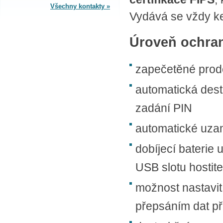
Všechny kontakty »
Vydává se vždy ke
SPLÁTKOVÝ PRODEJ
Úroveň ochran
Nakupovat můžete i na splátky s
online vyřízením a schválením.
Výhodné financování pro vás
zajišťujeme se společnosti ESSOX
zapečetěné prode
(Komerční banka, a.s.)
automatická des
zadání PIN
automatické uzam
dobíjecí baterie
USB slotu hostit
možnost nastavit 
přepsáním dat při