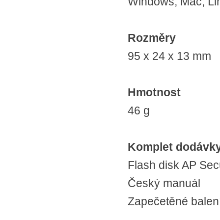
Windows, Mac, Li
Rozměry
95 x 24 x 13 mm
Hmotnost
46 g
Komplet dodávk
Flash disk AP Sec
Český manuál
Zapečetěné balen