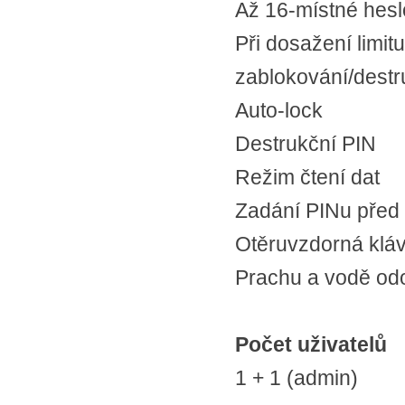
Až 16-místné hesl
Při dosažení limi
zablokování/destr
Auto-lock
Destrukční PIN
Režim čtení dat
Zadání PINu před 
Otěruvzdorná klá
Prachu a vodě odo
Počet uživatelů
1 + 1 (admin)