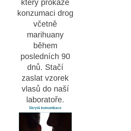
který prokáže
konzumaci drog
včetně
marihuany
během
posledních 90
dnů. Stačí
zaslat vzorek
vlasů do naší
laboratoře.
Skrytá komunikace