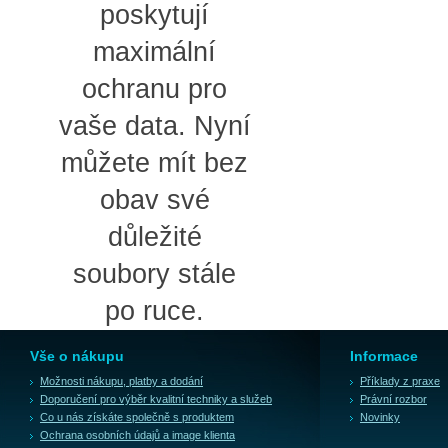
poskytují
maximální
ochranu pro
vaše data. Nyní
můžete mít bez
obav své
důležité
soubory stále
po ruce.
Vše o nákupu
Informace
Možnosti nákupu, platby a dodání
Příklady z praxe
Doporučení pro výběr kvalitní techniky a služeb
Právní rozbor
Co u nás získáte společně s produktem
Novinky
Ochrana osobních údajů a image klienta