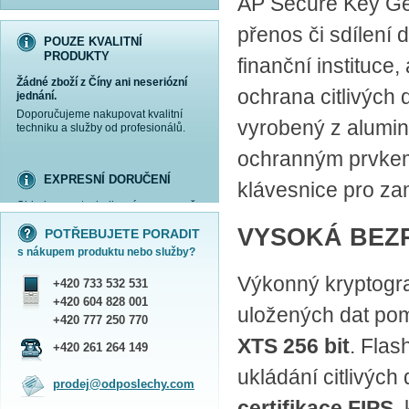
AP Secure Key Gen
přenos či sdílení 
POUZE KVALITNÍ
PRODUKTY
finanční instituce,
Žádné zboží z Číny ani neseriózní
ochrana citlivých 
jednání.
Doporučujeme nakupovat kvalitní
vyrobený z alumini
techniku a služby od profesionálů.
ochranným prvkem
EXPRESNÍ DORUČENÍ
klávesnice pro za
Objednanou techniku vám expresně
více informací »
více informací »
více informací »
více informací »
doručíme
kurýrem
.
VYSOKÁ BEZP
POTŘEBUJETE PORADIT
Praha - DNES
s nákupem produktu nebo služby?
ČR - ZÍTRA DO 17 HODIN
Dále zasíláme zboží Obchodním
Výkonný kryptograf
+420 733 532 531
balíkem České pošty nebo přepravní
službou PPL.
+420 604 828 001
uložených dat pom
SHOWROOM PRAHA
+420 777 250 770
XTS 256 bit
. Flas
Náš sortiment si můžete
+420 261 264 149
prohlédnout, vyzkoušet a zakoupit
na obchodním oddělení v Praze.
ukládání citlivých
prodej@odposlechy.com
Jsme zkušení odborníci a rádi vám s
výběrem pomůžeme.
certifikace FIPS
,