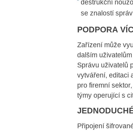
destrukční nouzov
se znalostí sprá
PODPORA VÍC
Zařízení může vyu
dalším uživatelům 
Správu uživatelů p
vytváření, editaci 
pro firemní sektor
týmy operující s c
JEDNODUCHÉ
Připojení šifrova