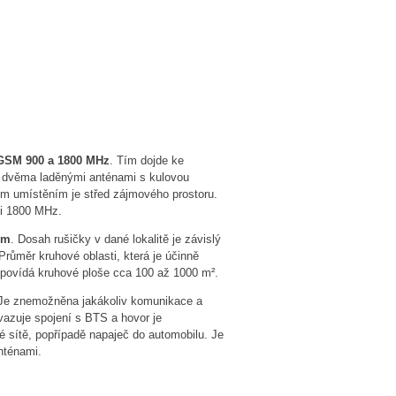
 GSM 900 a 1800 MHz
. Tím dojde ke
o dvěma laděnými anténami s kulovou
ním umístěním je střed zájmového prostoru.
i 1800 MHz.
em
. Dosah rušičky v dané lokalitě je závislý
Průměr kruhové oblasti, která je účinně
dpovídá kruhové ploše cca 100 až 1000 m².
. Je znemožněna jakákoliv komunikace a
avazuje spojení s BTS a hovor je
 sítě, popřípadě napaječ do automobilu. Je
nténami.