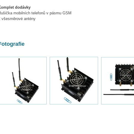
Komplet dodávky
Rušička mobilních telefonů v pásmu GSM
2 všesměrové antény
Fotografie