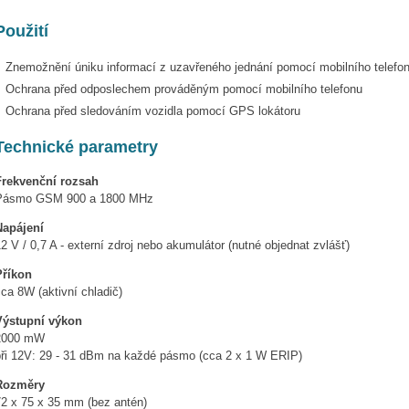
Použití
Znemožnění úniku informací z uzavřeného jednání pomocí mobilního telefo
Ochrana před odposlechem prováděným pomocí mobilního telefonu
Ochrana před sledováním vozidla pomocí GPS lokátoru
Technické parametry
Frekvenční rozsah
Pásmo GSM 900 a 1800 MHz
Napájení
2 V / 0,7 A - externí zdroj nebo akumulátor (nutné objednat zvlášť)
Příkon
ca 8W (aktivní chladič)
Výstupní výkon
2000 mW
při 12V: 29 - 31 dBm na každé pásmo (cca 2 x 1 W ERIP)
Rozměry
72 x 75 x 35 mm (bez antén)