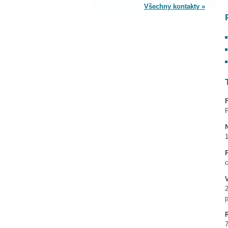
Všechny kontakty »
SPLÁTKOVÝ PRODEJ
Nakupovat můžete i na splátky s
online vyřízením a schválením.
Výhodné financování pro vás
zajišťujeme se společnosti ESSOX
(Komerční banka, a.s.)
1
c