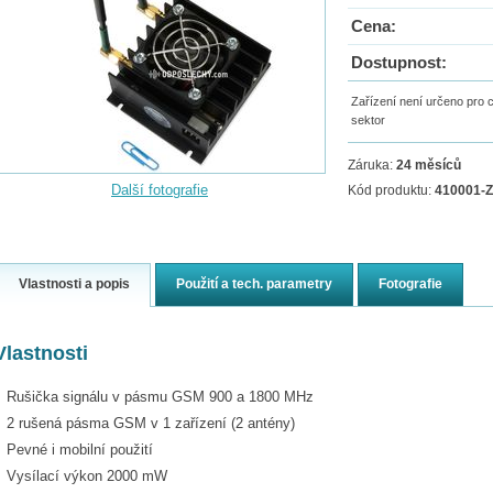
Cena:
Dostupnost:
Zařízení není určeno pro ci
sektor
Záruka:
24 měsíců
Další fotografie
Kód produktu:
410001-Z
Vlastnosti a popis
Použití a tech. parametry
Fotografie
Vlastnosti
Rušička signálu v pásmu GSM 900 a 1800 MHz
2 rušená pásma GSM v 1 zařízení (2 antény)
Pevné i mobilní použití
Vysílací výkon 2000 mW