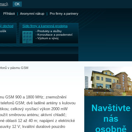
rmací
).
OK
Příhlásit
|
Anonymní nákup
|
Pro firmy a partnery
ký obchod
Sídlo firmy a kamenná prodejna
košík
- Produkty a služby
- Konzultace a poradenství
- Výzkum a vývoj
lefonů v pásmu GSM
M
ásmu GSM 900 a 1800 MHz; znemožnění
telefonů GSM; dvě laděné antény s kulovou
stikou; celkový vysílací výkon 2000 mW
žít směrovou anténu; aktivní chladič;
é oblasti 12 až 40 m; napájení z elektrické
ásuvky 12 V; kvalitní duralové pouzdro