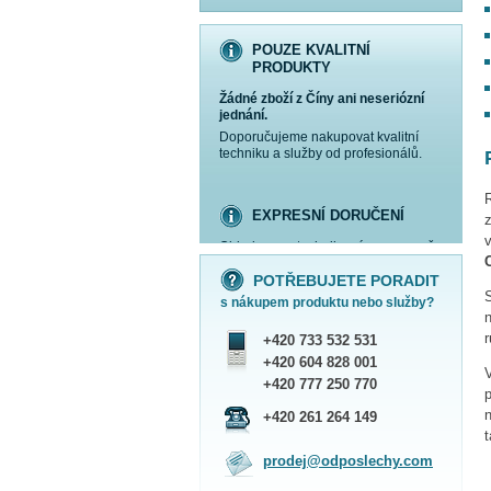
POUZE KVALITNÍ
PRODUKTY
Žádné zboží z Číny ani neseriózní
jednání.
Doporučujeme nakupovat kvalitní
techniku a služby od profesionálů.
EXPRESNÍ DORUČENÍ
v
Objednanou techniku vám expresně
více informací »
více informací »
více informací »
více informací »
doručíme
kurýrem
.
POTŘEBUJETE PORADIT
Praha - DNES
s nákupem produktu nebo služby?
ČR - ZÍTRA DO 17 HODIN
n
Dále zasíláme zboží Obchodním
+420 733 532 531
balíkem České pošty nebo přepravní
službou PPL.
+420 604 828 001
SHOWROOM PRAHA
+420 777 250 770
p
Náš sortiment si můžete
+420 261 264 149
prohlédnout, vyzkoušet a zakoupit
na obchodním oddělení v Praze.
prodej@odposlechy.com
Jsme zkušení odborníci a rádi vám s
výběrem pomůžeme.