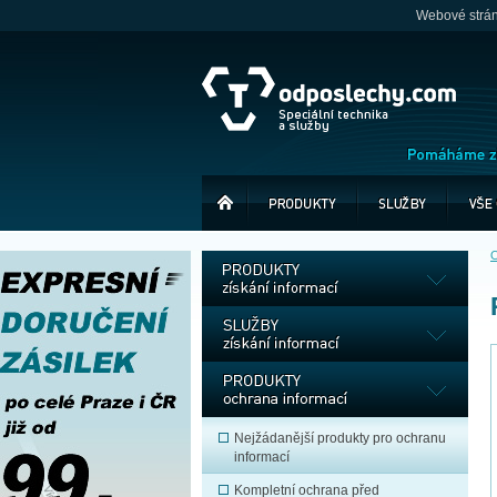
Webové stránk
O
Nejžádanější produkty pro ochranu
informací
Kompletní ochrana před