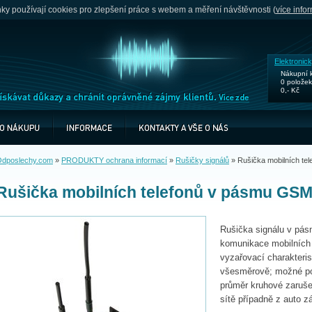
y používají cookies pro zlepšení práce s webem a měření návštěvnosti (
více info
Elektronic
Nákupní 
0 položek
0,- Kč
dposlechy.com
»
PRODUKTY ochrana informací
»
Rušičky signálů
»
Rušička mobilních te
Rušička mobilních telefonů v pásmu GS
Rušička signálu v p
komunikace mobilních 
vyzařovací charakteri
všesměrově; možné pou
průměr kruhové zarušen
sítě případně z auto z