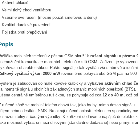
Aktivní chladič
Velmi tichý chod ventilátoru
Všesměrové rušení (možné použít směrovou anténu)
Kvalitní duralové provedení
Pojistka proti přepólování
Popis
Rušička mobilních telefonů v pásmu GSM slouží k
rušení signálu v pásmu
znemožnění komunikace mobilních telefonů v síti GSM. Zařízení je vybaven
yzařovací charakteristikou. Rušící signál je tak vysílán všesměrově a ideál
Celkový vysílací výkon 2000 mW
rovnoměrně pokrývá obě GSM pásma 900 
Systém je zabudován do malé kovové krabičky a
vybaven aktivním chladič
a intenzitě signálu okolních základnových stanic mobilních operátorů (BTS). 
rušena centrálně umístěnou rušičkou, se pohybuje od cca
12 do 40 m
, což o
V rušené zóně se mobilní telefon chová tak, jako by byl mimo dosah signálu
říjem nebo odesílání SMS. Na okraji rušené oblasti telefon jen sporadicky n
nesrozumitelný s častými výpadky. K zařízení dodáváme napáječ do elektrické
také možnost vybrat si mezi úhlovými (standardně dodávané) nebo přímými a