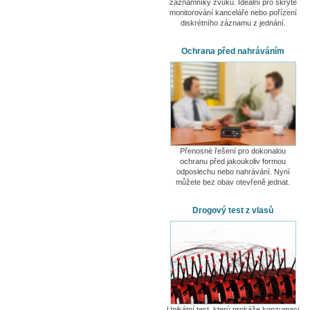
záznamníky zvuku. Ideální pro skryté
monitorování kanceláře nebo pořízení
diskrétního záznamu z jednání.
Ochrana před nahráváním
Přenosné řešení pro dokonalou
ochranu před jakoukoliv formou
odposlechu nebo nahrávání. Nyní
můžete bez obav otevřeně jednat.
Drogový test z vlasů
Unikátní test, který prokáže konzumaci