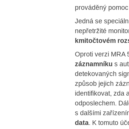
prováděný pomocí 
Jedná se speciální
nepřetržité monit
kmitočtovém roz
Oproti verzi MRA
záznamníku
s au
detekovaných sign
způsob jejich zázn
identifikovat, zda
odposlechem. Dá
s dalšími zařízení
data
. K tomuto úč