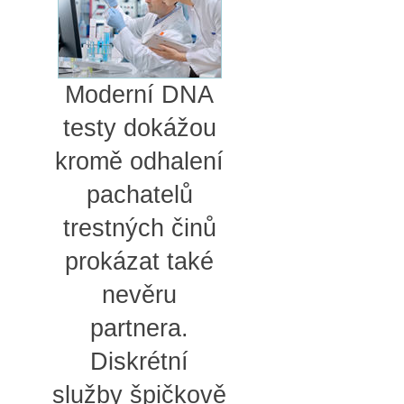
Moderní DNA
testy dokážou
kromě odhalení
pachatelů
trestných činů
prokázat také
nevěru
partnera.
Diskrétní
služby špičkově