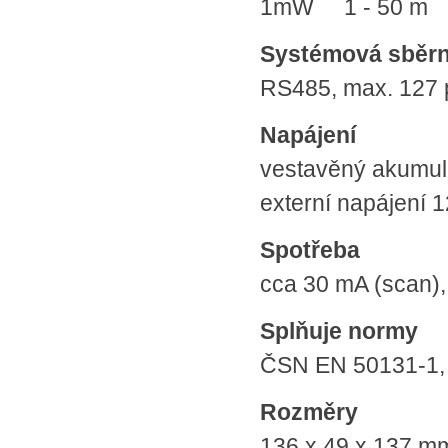
1mW 1 ‑ 50 m
Systémová sběrn
RS485, max. 127 p
Napájení
vestavěný akumulá
externí napájení 
Spotřeba
cca 30 mA (scan),
Splňuje normy
ČSN EN 50131-1,
Rozměry
136 x 49 x 137 m