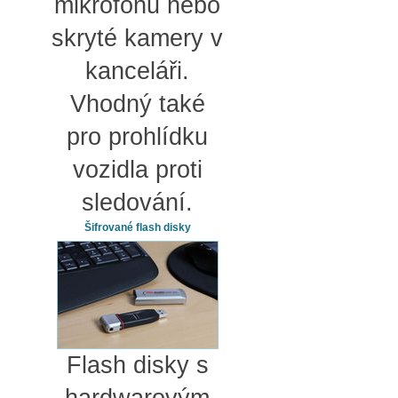
mikrofonu nebo
skryté kamery v
kanceláři.
Vhodný také
pro prohlídku
vozidla proti
sledování.
Šifrované flash disky
Flash disky s
hardwarovým