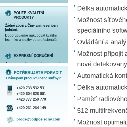
Délka automatick
POUZE KVALITNÍ
PRODUKTY
Možnost síťového
Žádné zboží z Číny ani neseriózní
speciálního soft
jednání.
Doporučujeme nakupovat kvalitní
techniku a služby od profesionálů.
Ovládání a analý
Možnost připojit
EXPRESNÍ DORUČENÍ
nově detekovaný
Objednanou techniku vám expresně
více informací »
více informací »
více informací »
více informací »
doručíme
kurýrem
.
POTŘEBUJETE PORADIT
Praha - DNES
Automatická kont
s nákupem produktu nebo služby?
ČR - ZÍTRA DO 17 HODIN
Dále zasíláme zboží Obchodním
Délka automatic
+420 733 532 531
balíkem České pošty nebo přepravní
službou PPL.
+420 604 828 001
Paměť radiového 
SHOWROOM PRAHA
+420 777 250 770
Náš sortiment si můžete
+420 261 264 149
512 multifrekve
prohlédnout, vyzkoušet a zakoupit
na obchodním oddělení v Praze.
prodej@odposlechy.com
Možnost optimali
Jsme zkušení odborníci a rádi vám s
výběrem pomůžeme.