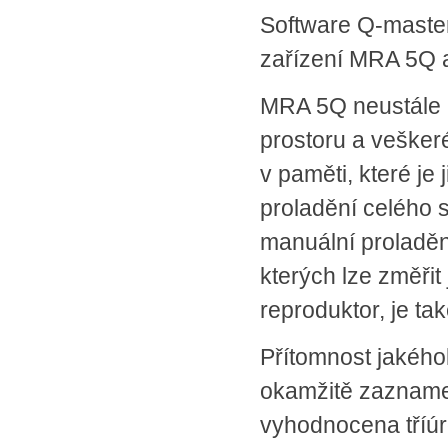
Software Q-master
zařízení MRA 5Q a
MRA 5Q neustále 
prostoru a vešker
v paměti, které j
proladění celého s
manuální proladěn
kterých lze změřit
reproduktor, je ta
Přítomnost jakého
okamžitě zazname
vyhodnocena tříúr