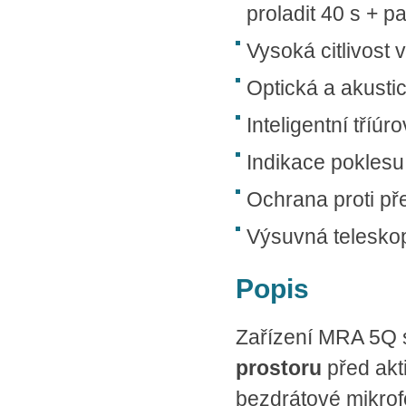
proladit 40 s + p
Vysoká citlivost 
Optická a akusti
Inteligentní tříú
Indikace poklesu
Ochrana proti př
Výsuvná telesko
Popis
Zařízení MRA 5Q 
prostoru
před akt
bezdrátové mikrof