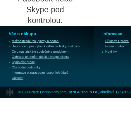
Skype pod
kontrolou.
Vše o nákupu
Informace
Možnosti nákupu, platby a dodání
Příklady z praxe
Doporučení pro výběr kvalitní techniky a služeb
Právní rozbor
Co u nás získáte společně s produktem
Novinky
Ochrana osobních údajů a image klienta
Splátkový prodej
Obchodní podmínky
Informace o zpracování osobních údajů
Cookies
© 1999-2026 Odposlechy.com,
TANGO spol. s r.o.
, Vídeňská 1764/158