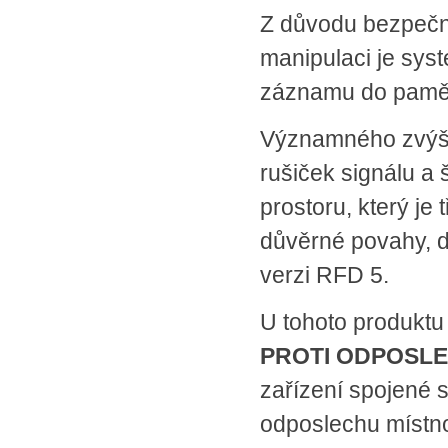
Z důvodu bezpečn
manipulaci je sys
záznamu do pamět
Významného zvýše
rušiček signálu a
prostoru, který j
důvěrné povahy, d
verzi RFD 5.
U tohoto produktu
PROTI ODPOSL
zařízení spojené 
odposlechu místnos