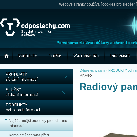
Webové stránky používají cookies pro zlepšení
Odposlechy.com
»
PRODUKTY ochrana
MRA 5Q
Radiový pa
Nejžádanější produkty pro ochranu
informací
Kompletní ochrana před