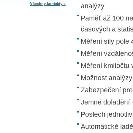
Všechny kontakty »
analýzy
SPLÁTKOVÝ PRODEJ
Paměť až 100 ne
Nakupovat můžete i na splátky s
časových a stati
online vyřízením a schválením.
Výhodné financování pro vás
zajišťujeme se společnosti ESSOX
Měření síly pole
(Komerční banka, a.s.)
Měření vzdálenos
Měření kmitočtu 
Možnost analýzy
Zabezpečení pro
Jemné doladění +
Poslech jednotli
Automatické laděn