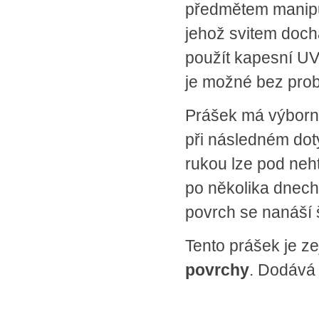
předmětem manipul
SPLÁTKOVÝ PRODEJ
jehož svitem doch
Nakupovat můžete i na splátky s
online vyřízením a schválením.
použít kapesní UV
Výhodné financování pro vás
zajišťujeme se společnosti ESSOX
je možné bez prob
(Komerční banka, a.s.)
Prášek má výbornou
při následném doty
rukou lze pod neh
po několika dnech
povrch se nanáší
Tento prášek je 
povrchy
. Dodává