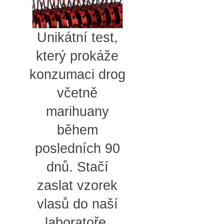
Unikátní test,
který prokáže
konzumaci drog
včetně
marihuany
během
posledních 90
dnů. Stačí
zaslat vzorek
vlasů do naší
laboratoře.