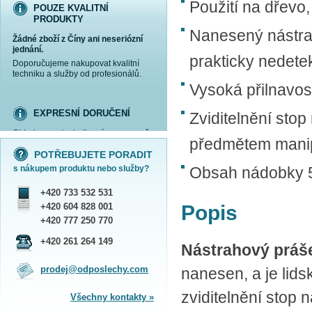
Použití na dřevo,
POUZE KVALITNÍ
PRODUKTY
Nanesený nástra
Žádné zboží z Číny ani neseriózní
jednání.
prakticky nedete
Doporučujeme nakupovat kvalitní
techniku a služby od profesionálů.
Vysoká přilnavos
EXPRESNÍ DORUČENÍ
Zviditelnění sto
Objednanou techniku vám expresně
více informací »
více informací »
více informací »
více informací »
předmětem manip
doručíme
kurýrem
.
POTŘEBUJETE PORADIT
Praha - DNES
s nákupem produktu nebo služby?
Obsah nádobky 
ČR - ZÍTRA DO 17 HODIN
Dále zasíláme zboží Obchodním
+420 733 532 531
balíkem České pošty nebo přepravní
službou PPL.
+420 604 828 001
Popis
SHOWROOM PRAHA
+420 777 250 770
Náš sortiment si můžete
+420 261 264 149
Nástrahový práš
prohlédnout, vyzkoušet a zakoupit
na obchodním oddělení v Praze.
prodej@odposlechy.com
nanesen, a je lid
Jsme zkušení odborníci a rádi vám s
výběrem pomůžeme.
zviditelnění stop
Všechny kontakty »