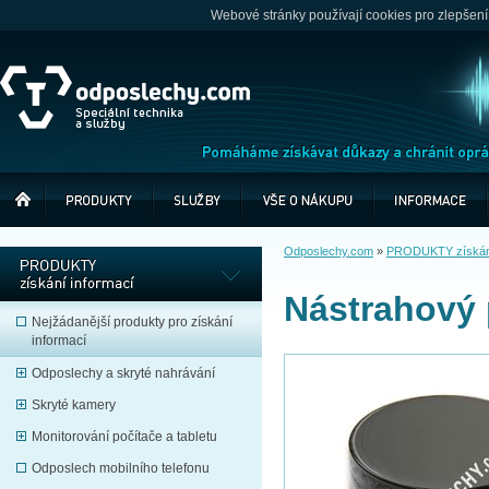
Webové stránky používají cookies pro zlepšení
Odposlechy.com
»
PRODUKTY získání
Nástrahový 
Nejžádanější produkty pro získání
informací
Odposlechy a skryté nahrávání
Skryté kamery
Monitorování počítače a tabletu
Odposlech mobilního telefonu