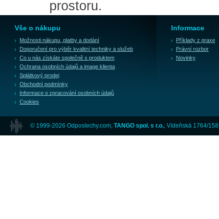
prostoru.
Vše o nákupu
Informace
Možnosti nákupu, platby a dodání
Příklady z praxe
Doporučení pro výběr kvalitní techniky a služeb
Právní rozbor
Co u nás získáte společně s produktem
Novinky
Ochrana osobních údajů a image klienta
Splátkový prodej
Obchodní podmínky
Informace o zpracování osobních údajů
Cookies
© 1999-2026 Odposlechy.com,
TANGO spol. s r.o.
, Vídeňská 1764/158