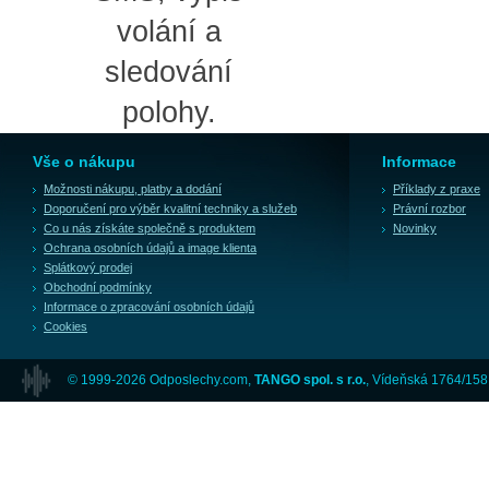
volání a
sledování
polohy.
Vše o nákupu
Informace
Možnosti nákupu, platby a dodání
Příklady z praxe
Doporučení pro výběr kvalitní techniky a služeb
Právní rozbor
Co u nás získáte společně s produktem
Novinky
Ochrana osobních údajů a image klienta
Splátkový prodej
Obchodní podmínky
Informace o zpracování osobních údajů
Cookies
© 1999-2026 Odposlechy.com,
TANGO spol. s r.o.
, Vídeňská 1764/158