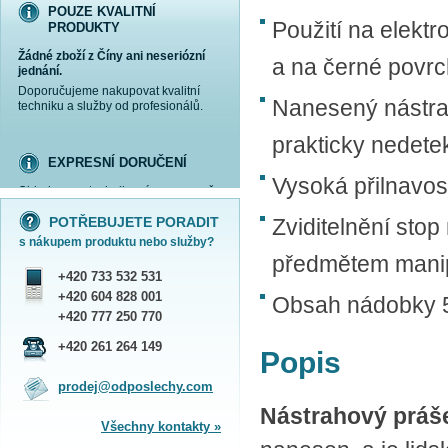
POUZE KVALITNÍ
Použití na elektr
PRODUKTY
Žádné zboží z Číny ani neseriózní
a na černé povr
jednání.
Doporučujeme nakupovat kvalitní
Nanesený nástra
techniku a služby od profesionálů.
prakticky nedete
EXPRESNÍ DORUČENÍ
Vysoká přilnavos
Objednanou techniku vám expresně
více informací »
více informací »
více informací »
více informací »
doručíme
kurýrem
.
POTŘEBUJETE PORADIT
Zviditelnění sto
Praha - DNES
s nákupem produktu nebo služby?
ČR - ZÍTRA DO 17 HODIN
předmětem manip
Dále zasíláme zboží Obchodním
+420 733 532 531
balíkem České pošty nebo přepravní
službou PPL.
+420 604 828 001
Obsah nádobky 
SHOWROOM PRAHA
+420 777 250 770
Náš sortiment si můžete
+420 261 264 149
Popis
prohlédnout, vyzkoušet a zakoupit
na obchodním oddělení v Praze.
prodej@odposlechy.com
Jsme zkušení odborníci a rádi vám s
výběrem pomůžeme.
Nástrahový práš
Všechny kontakty »