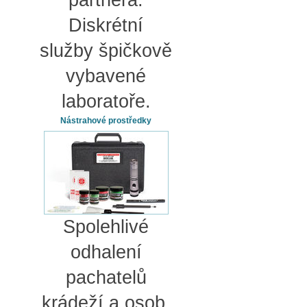
partnera.
Diskrétní
služby špičkově
vybavené
laboratoře.
Nástrahové prostředky
Spolehlivé
odhalení
pachatelů
krádeží a osob,