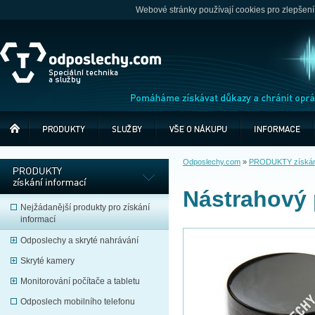
Webové stránky používají cookies pro zlepšení
Odposlechy.com
»
PRODUKTY získání
Nástrahový 
Nejžádanější produkty pro získání
informací
Odposlechy a skryté nahrávání
Skryté kamery
Monitorování počítače a tabletu
Odposlech mobilního telefonu