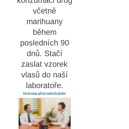
konzumaci drog
včetně
marihuany
během
posledních 90
dnů. Stačí
zaslat vzorek
vlasů do naší
laboratoře.
Ochrana před nahráváním