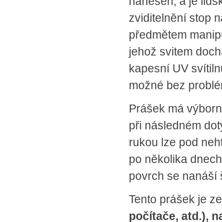
nanesen, a je lid
SPLÁTKOVÝ PRODEJ
zviditelnění stop
Nakupovat můžete i na splátky s
online vyřízením a schválením.
předmětem manipul
Výhodné financování pro vás
zajišťujeme se společnosti ESSOX
jehož svitem doch
(Komerční banka, a.s.)
kapesní UV svítil
možné bez problém
Prášek má výbornou
při následném doty
rukou lze pod neh
po několika dnech
povrch se nanáší
Tento prášek je 
počítače, atd.), 