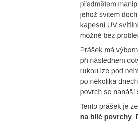
předmětem manipul
SPLÁTKOVÝ PRODEJ
jehož svitem doch
Nakupovat můžete i na splátky s
online vyřízením a schválením.
kapesní UV svítil
Výhodné financování pro vás
zajišťujeme se společnosti ESSOX
možné bez problém
(Komerční banka, a.s.)
Prášek má výbornou
při následném doty
rukou lze pod neh
po několika dnech
povrch se nanáší
Tento prášek je 
na bílé povrchy
.