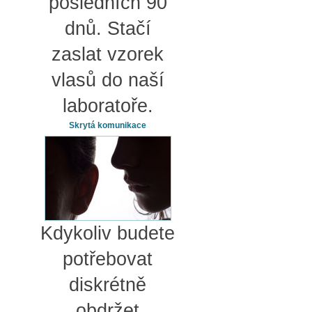
posledních 90
dnů. Stačí
zaslat vzorek
vlasů do naší
laboratoře.
Skrytá komunikace
Kdykoliv budete
potřebovat
diskrétně
obdržet