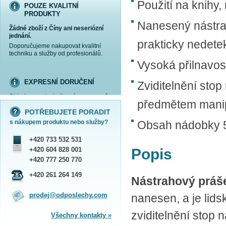
Použití na knihy,
POUZE KVALITNÍ
PRODUKTY
Nanesený nástra
Žádné zboží z Číny ani neseriózní
jednání.
prakticky nedete
Doporučujeme nakupovat kvalitní
techniku a služby od profesionálů.
Vysoká přilnavos
EXPRESNÍ DORUČENÍ
Zviditelnění sto
Objednanou techniku vám expresně
více informací »
více informací »
více informací »
více informací »
předmětem manip
doručíme
kurýrem
.
POTŘEBUJETE PORADIT
Praha - DNES
s nákupem produktu nebo služby?
Obsah nádobky 
ČR - ZÍTRA DO 17 HODIN
Dále zasíláme zboží Obchodním
+420 733 532 531
balíkem České pošty nebo přepravní
službou PPL.
+420 604 828 001
Popis
SHOWROOM PRAHA
+420 777 250 770
Náš sortiment si můžete
+420 261 264 149
Nástrahový práše
prohlédnout, vyzkoušet a zakoupit
na obchodním oddělení v Praze.
prodej@odposlechy.com
nanesen, a je lid
Jsme zkušení odborníci a rádi vám s
výběrem pomůžeme.
zviditelnění stop
Všechny kontakty »