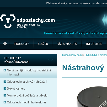
Webové stránky používají cookies pro zlepšení
Odposlechy.com
»
PRODUKTY získání
Nástrahový 
Nejžádanější produkty pro získání
informací
Odposlechy a skryté nahrávání
Skryté kamery
Monitorování počítače a tabletu
Odposlech mobilního telefonu