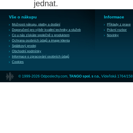
jednat.
Vše o nákupu
Informace
Možnosti nákupu, platby a dodání
Příklady z praxe
Doporučení pro výběr kvalitní techniky a služeb
Právní rozbor
Co u nás získáte společně s produktem
Novinky
Ochrana osobních údajů a image klienta
Splátkový prodej
Obchodní podmínky
Informace o zpracování osobních údajů
Cookies
© 1999-2026 Odposlechy.com,
TANGO spol. s r.o.
, Vídeňská 1764/158