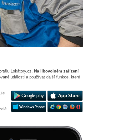
ortálu Lokátory.cz.
Na libovolném zařízení
ované události a používat další funkce, které
uje
celé