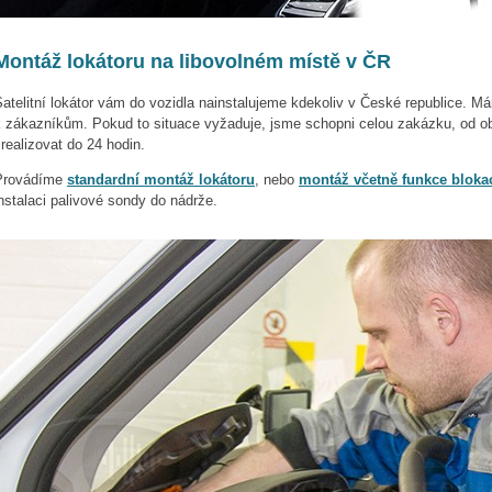
Montáž lokátoru na libovolném místě v ČR
Satelitní lokátor vám do vozidla nainstalujeme kdekoliv v České republice. 
k zákazníkům. Pokud to situace vyžaduje, jsme schopni celou zakázku, od o
realizovat do 24 hodin.
Provádíme
standardní montáž lokátoru
, nebo
montáž včetně funkce bloka
nstalaci palivové sondy do nádrže.