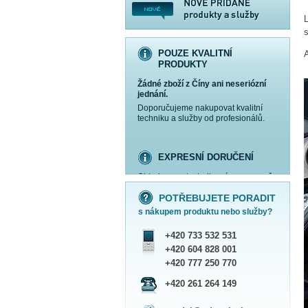
s
POUZE KVALITNÍ
PRODUKTY
Žádné zboží z Číny ani neseriózní
jednání.
Doporučujeme nakupovat kvalitní
techniku a služby od profesionálů.
EXPRESNÍ DORUČENÍ
Objednanou techniku vám expresně
více informací »
více informací »
více informací »
více informací »
doručíme
kurýrem
.
POTŘEBUJETE PORADIT
Praha - DNES
s nákupem produktu nebo služby?
ČR - ZÍTRA DO 17 HODIN
Dále zasíláme zboží Obchodním
+420 733 532 531
balíkem České pošty nebo přepravní
službou PPL.
+420 604 828 001
SHOWROOM PRAHA
+420 777 250 770
Náš sortiment si můžete
+420 261 264 149
prohlédnout, vyzkoušet a zakoupit
na obchodním oddělení v Praze.