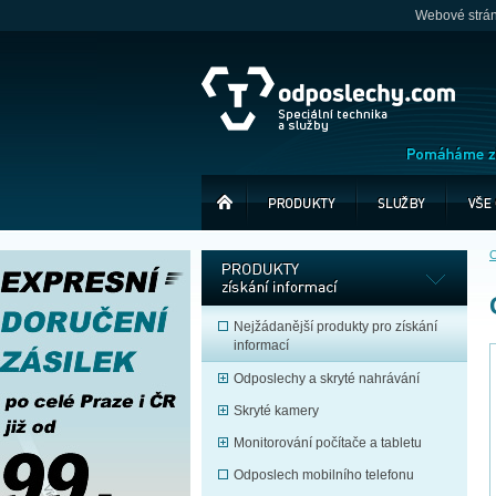
Webové stránk
O
Nejžádanější produkty pro získání
informací
Odposlechy a skryté nahrávání
Skryté kamery
Monitorování počítače a tabletu
Odposlech mobilního telefonu