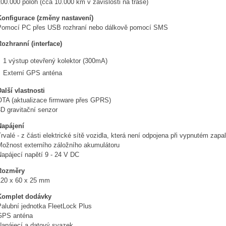
00.000 poloh (cca 10.000 km v závislosti na trase)
Konfigurace (změny nastavení)
Pomocí PC přes USB rozhraní nebo dálkově pomocí SMS
Rozhranní (interface)
1 výstup otevřený kolektor (300mA)
Externí GPS anténa
alší vlastnosti
OTA (aktualizace firmware přes GPRS)
D gravitační senzor
Napájení
rvalé - z části elektrické sítě vozidla, která není odpojena při vypnutém zapa
Možnost externího záložního akumulátoru
Napájecí napětí 9 - 24 V DC
Rozměry
120 x 60 x 25 mm
Komplet dodávky
Palubní jednotka FleetLock Plus
GPS anténa
Napájecí a datový svazek