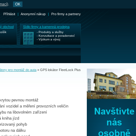
rmací
).
OK
Příhlásit
|
Anonymní nákup
|
Pro firmy a partnery
ký obchod
Sídlo firmy a kamenná prodejna
košík
- Produkty a služby
- Konzultace a poradenství
- Výzkum a vývoj
tory pro montáž do auta
»
GPS lokátor FleetLock Plus
o skrytou pevnou montáž
ání vozidel a měření provozních veličin
hybu na libovolném zařízení
 kniha jízd
orizovaný pohyb
otoru na dálku