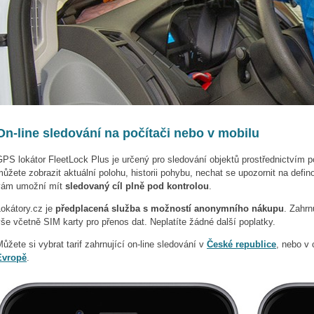
On-line sledování na počítači nebo v mobilu
PS lokátor FleetLock Plus je určený pro sledování objektů prostřednictvím p
ůžete zobrazit aktuální polohu, historii pohybu, nechat se upozornit na defin
vám umožní mít
sledovaný cíl plně pod kontrolou
.
Lokátory.cz je
předplacená služba s možností anonymního nákupu
. Zahrn
še včetně SIM karty pro přenos dat. Neplatíte žádné další poplatky.
ůžete si vybrat tarif zahrnující on-line sledování v
České republice
, nebo v 
Evropě
.