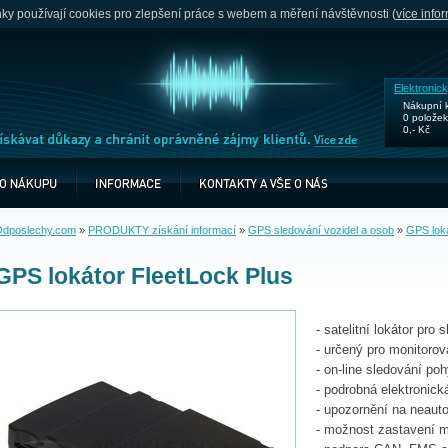
y používají cookies pro zlepšení práce s webem a měření návštěvnosti (
více info
Elektronic
Nákupní 
0 položek
0,- Kč
dposlechy.com
»
PRODUKTY získání informací
»
GPS sledování vozidel a osob
»
GPS loká
GPS lokátor FleetLock Plus
- satelitní lokátor pr
- určený pro monitorov
- on-line sledování po
- podrobná elektronická
- upozornění na neaut
- možnost zastavení m