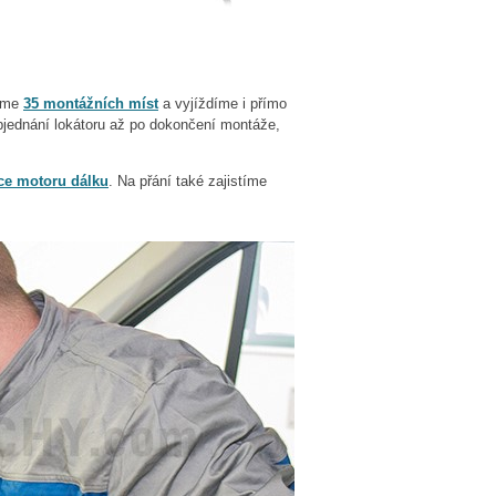
Máme
35 montážních míst
a vyjíždíme i přímo
bjednání lokátoru až po dokončení montáže,
ce motoru dálku
. Na přání také zajistíme