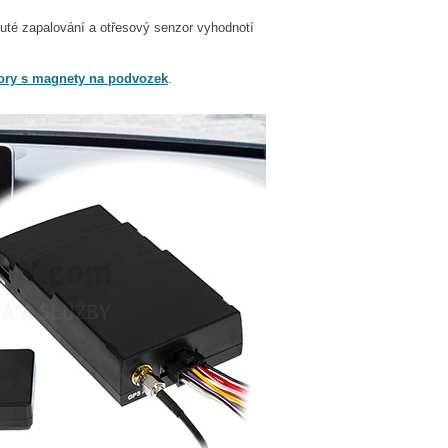
uté zapalování a otřesový senzor vyhodnotí
tory s magnety na podvozek
.