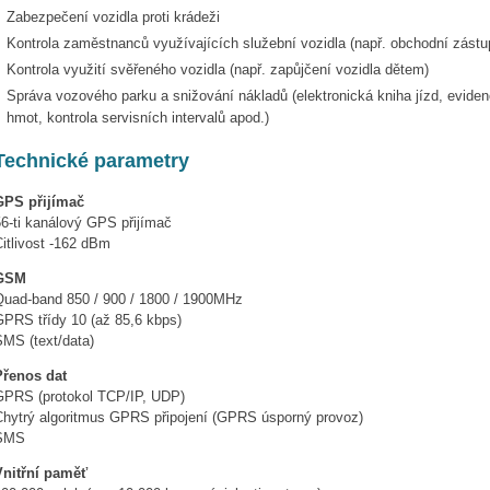
Zabezpečení vozidla proti krádeži
Kontrola zaměstnanců využívajících služební vozidla (např. obchodní zástu
Kontrola využití svěřeného vozidla (např. zapůjčení vozidla dětem)
Správa vozového parku a snižování nákladů (elektronická kniha jízd, evide
hmot, kontrola servisních intervalů apod.)
Technické parametry
GPS přijímač
56-ti kanálový GPS přijímač
itlivost -162 dBm
GSM
Quad-band 850 / 900 / 1800 / 1900MHz
GPRS třídy 10 (až 85,6 kbps)
SMS (text/data)
Přenos dat
GPRS (protokol TCP/IP, UDP)
Chytrý algoritmus GPRS připojení (GPRS úsporný provoz)
SMS
Vnitřní paměť