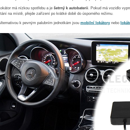
Lokátor má nízkou spotřebu a je
šetrný k autobaterii
. Pokud má vozidlo vypn
tání na místě, přejde zařízení po krátké době do úsporného režimu.
Alternativou k pevným palubním jednotkám jsou
mobilní lokátory
nebo
loká