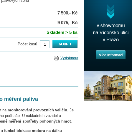
 palivových sond
7 500,- Kč
9 075,- Kč
Skladem > 5 ks
Počet kusů
Vytisknout
o měření paliva
em na
monitorování provozních veličin
. Je
ho počítače. U nákladních vozidel a
esné měření spotřeby pohonných hmot
.
í a
funkcí blokace motoru na dálku
.