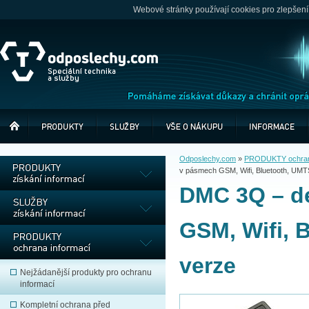
Webové stránky používají cookies pro zlepšení
Odposlechy.com
»
PRODUKTY ochrana
v pásmech GSM, Wifi, Bluetooth, UMT
DMC 3Q – d
GSM, Wifi, 
verze
Nejžádanější produkty pro ochranu
informací
Kompletní ochrana před