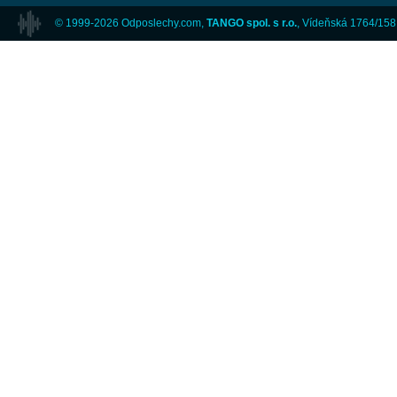
© 1999-2026 Odposlechy.com,
TANGO spol. s r.o.
, Vídeňská 1764/158