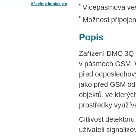
Všechny kontakty »
Vícepásmová ve
SPLÁTKOVÝ PRODEJ
Možnost připojen
Nakupovat můžete i na splátky s
online vyřízením a schválením.
Popis
Výhodné financování pro vás
zajišťujeme se společnosti ESSOX
(Komerční banka, a.s.)
Zařízení DMC 3Q j
v pásmech GSM, W
před odposlechový
jako před GSM odp
objektů, ve kterýc
prostředky využí
Citlivost detekto
uživateli signaliz