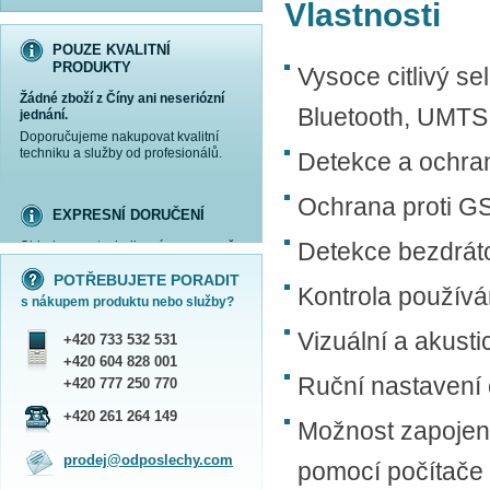
Vlastnosti
POUZE KVALITNÍ
PRODUKTY
Vysoce citlivý s
Žádné zboží z Číny ani neseriózní
Bluetooth, UMTS
jednání.
Doporučujeme nakupovat kvalitní
techniku a služby od profesionálů.
Detekce a ochran
Ochrana proti 
EXPRESNÍ DORUČENÍ
Detekce bezdrát
Objednanou techniku vám expresně
více informací »
více informací »
více informací »
více informací »
doručíme
kurýrem
.
POTŘEBUJETE PORADIT
Praha - DNES
Kontrola používá
s nákupem produktu nebo služby?
ČR - ZÍTRA DO 17 HODIN
Dále zasíláme zboží Obchodním
Vizuální a akusti
+420 733 532 531
balíkem České pošty nebo přepravní
službou PPL.
+420 604 828 001
SHOWROOM PRAHA
Ruční nastavení c
+420 777 250 770
Náš sortiment si můžete
+420 261 264 149
Možnost zapojení
prohlédnout, vyzkoušet a zakoupit
na obchodním oddělení v Praze.
prodej@odposlechy.com
pomocí počítače 
Jsme zkušení odborníci a rádi vám s
výběrem pomůžeme.