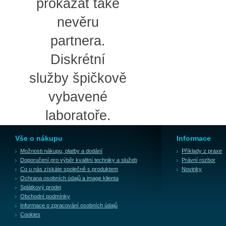
prokázat také
nevěru
partnera.
Diskrétní
služby špičkově
vybavené
laboratoře.
Vše o nákupu
Informace
Možnosti nákupu, platby a dodání
Příklady z praxe
Doporučení pro výběr kvalitní techniky a služeb
Právní rozbor
Co u nás získáte společně s produktem
Novinky
Ochrana osobních údajů a image klienta
Splátkový prodej
Obchodní podmínky
Informace o zpracování osobních údajů
Cookies