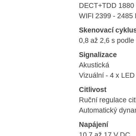
DECT+TDD 1880 -
WIFI 2399 - 2485
Skenovací cyklu
0,8 až 2,6 s podl
Signalizace
Akustická
Vizuální - 4 x LED
Citlivost
Ruční regulace cit
Automatický dynam
Napájení
10,7 až 17 V DC