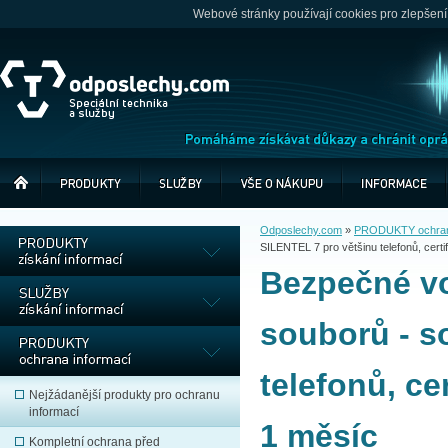
Webové stránky používají cookies pro zlepšení
Odposlechy.com
»
PRODUKTY ochrana
SILENTEL 7 pro většinu telefonů, certi
Bezpečné vo
souborů - s
telefonů, ce
Nejžádanější produkty pro ochranu
informací
1 měsíc
Kompletní ochrana před