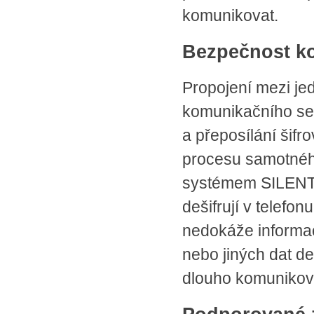
komunikovat.
Bezpečnost k
Propojení mezi jed
komunikačního ser
a přeposílání šif
procesu samotnéh
systémem SILENTEL
dešifrují v telefo
nedokáže informac
nebo jiných dat de
dlouho komunikov