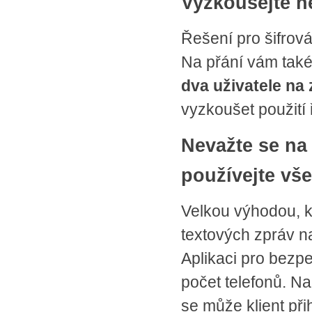
Vyzkoušejte n
Řešení pro šifro
Na přání vám tak
dva uživatele na
vyzkoušet použití 
Nevažte se na 
používejte vše
Velkou výhodou, k
textových zpráv n
Aplikaci pro bezp
počet telefonů. Nap
se může klient při