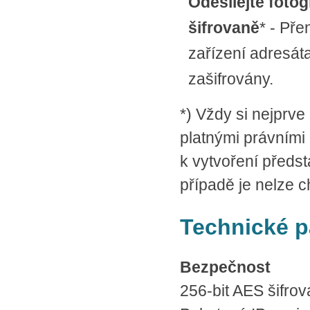
Odesílejte foto
šifrovaně
* - Pře
zařízení adresát
zašifrovány.
*) Vždy si nejprve
platnými právními 
k vytvoření předs
případě je nelze c
Technické p
Bezpečnost
256-bit AES šifro