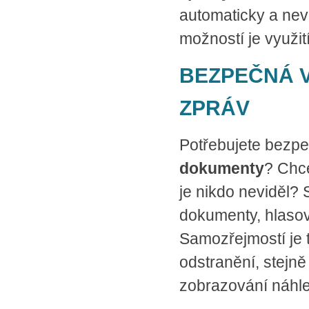
automaticky a nev
možností je využit
BEZPEČNÁ 
ZPRÁV
Potřebujete bezp
dokumenty
? Chce
je nikdo neviděl? 
dokumenty, hlasové
Samozřejmostí je 
odstranění, stejn
zobrazování náhle