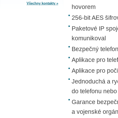
Všechny kontakty »
hovorem
SPLÁTKOVÝ PRODEJ
256-bit AES šifr
Nakupovat můžete i na splátky s
online vyřízením a schválením.
Paketové IP spoje
Výhodné financování pro vás
zajišťujeme se společnosti ESSOX
komunikoval
(Komerční banka, a.s.)
Bezpečný telefo
Aplikace pro tele
Aplikace pro po
Jednoduchá a ryc
do telefonu nebo
Garance bezpečn
a vojenské orgá