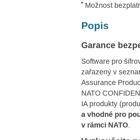
Možnost bezplat
Popis
Garance bezp
Software pro šifr
zařazený v sezna
Assurance Product
NATO CONFIDENTI
IA produkty (produ
a vhodné pro použ
v rámci NATO
.