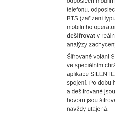
odposlech mobilní
telefonu, odposle
BTS (zařízení typ
mobilního operát
dešifrovat
v reáln
analýzy zachycen
Šifrované voláni S
ve speciálním ch
aplikace SILENT
spojení. Po dobu 
a dešifrované jso
hovoru jsou šifro
navždy utajená.