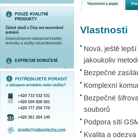
Vlastnosti a popis
Pou
POUZE KVALITNÍ
PRODUKTY
Vlastnosti
Žádné zboží z Číny ani neseriózní
jednání.
Doporučujeme nakupovat kvalitní
techniku a služby od profesionálů.
Nová, ještě lepš
jakoukoliv meto
EXPRESNÍ DORUČENÍ
Objednanou techniku vám expresně
Bezpečné zasílán
více informací »
více informací »
více informací »
více informací »
doručíme
kurýrem
.
POTŘEBUJETE PORADIT
Praha - DNES
Komplexní komun
s nákupem produktu nebo služby?
ČR - ZÍTRA DO 17 HODIN
Dále zasíláme zboží Obchodním
+420 733 532 531
Bezpečné šifrova
balíkem České pošty nebo přepravní
službou PPL.
+420 604 828 001
SHOWROOM PRAHA
souborů
+420 777 250 770
Náš sortiment si můžete
+420 261 264 149
Podpora sítí GSM 
prohlédnout, vyzkoušet a zakoupit
na obchodním oddělení v Praze.
prodej@odposlechy.com
Jsme zkušení odborníci a rádi vám s
Kvalita a odezva
výběrem pomůžeme.