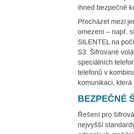
ihned bezpečně k
Přecházet mezi je
omezení – např. s
SILENTEL na počí
S3. Šifrované vol
speciálních telef
telefonů v kombin
komunikaci, která 
BEZPEČNÉ Š
Řešení pro šifrov
nejvyšší standar