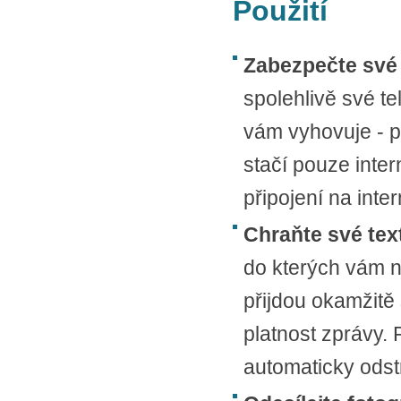
Použití
Zabezpečte své 
spolehlivě své te
vám vyhovuje - př
stačí pouze inter
připojení na inter
Chraňte své tex
do kterých vám n
přijdou okamžitě
platnost zprávy.
automaticky odst