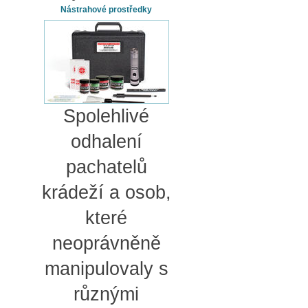
Nástrahové prostředky
Spolehlivé
odhalení
pachatelů
krádeží a osob,
které
neoprávněně
manipulovaly s
různými