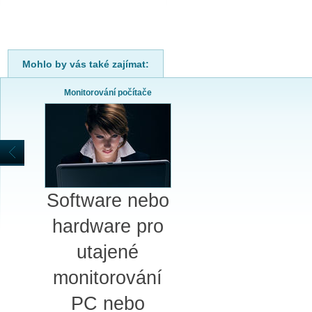
SPLÁTKOVÝ PRODEJ
Nakupovat můžete i na splátky s
online vyřízením a schválením.
Výhodné financování pro vás
Mohlo by vás také zajímat:
zajišťujeme se společnosti ESSOX
(Komerční banka, a.s.)
Monitorování počítače
Software nebo
hardware pro
utajené
monitorování
PC nebo