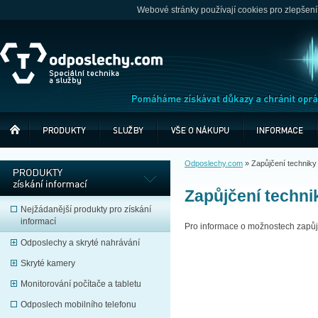
Webové stránky používají cookies pro zlepšení
Odposlechy.com
»
Zapůjčení techniky
Zapůjčení techni
Nejžádanější produkty pro získání
informací
Pro informace o možnostech zapůj
Odposlechy a skryté nahrávání
Skryté kamery
Monitorování počítače a tabletu
Odposlech mobilního telefonu