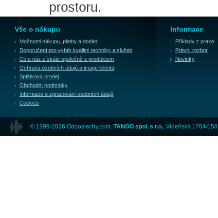
prostoru.
Vše o nákupu
Informace
Možnosti nákupu, platby a dodání
Příklady z praxe
Doporučení pro výběr kvalitní techniky a služeb
Právní rozbor
Co u nás získáte společně s produktem
Novinky
Ochrana osobních údajů a image klienta
Splátkový prodej
Obchodní podmínky
Informace o zpracování osobních údajů
Cookies
© 1999-2026 Odposlechy.com,
TANGO spol. s r.o.
, Vídeňská 1764/158