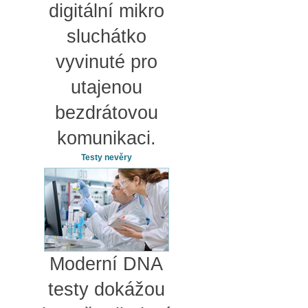
digitální mikro
sluchátko
vyvinuté pro
utajenou
bezdrátovou
komunikaci.
Testy nevěry
Moderní DNA
testy dokážou