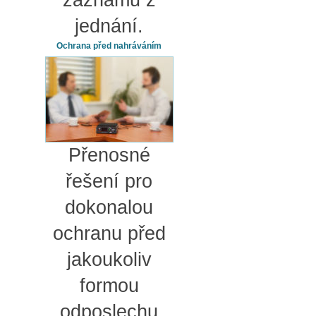
záznamu z
jednání.
Ochrana před nahráváním
Přenosné
řešení pro
dokonalou
ochranu před
jakoukoliv
formou
odposlechu