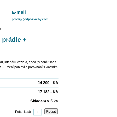
E-mail
prodej@odposlechy.com
e
 prádle +
u, interiéru vozidla, apod.; v ceně: sada
a – určení pohlaví a porovnání s vlastním
14 200,- Kč
17 182,- Kč
Skladem > 5 ks
Počet kusů