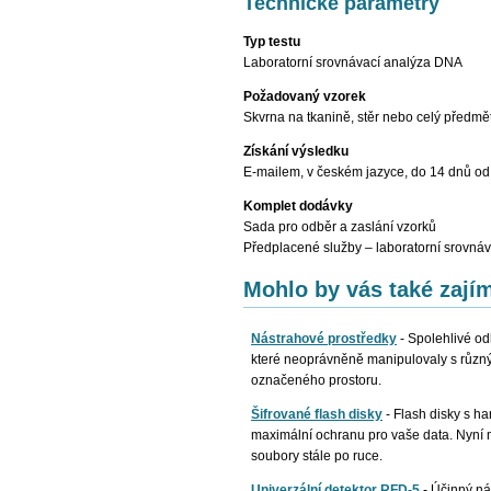
Technické parametry
Typ testu
Laboratorní srovnávací analýza DNA
Požadovaný vzorek
Skvrna na tkanině, stěr nebo celý předm
Získání výsledku
E-mailem, v českém jazyce, do 14 dnů od
Komplet dodávky
Sada pro odběr a zaslání vzorků
Předplacené služby – laboratorní srovná
Mohlo by vás také zají
Nástrahové prostředky
-
Spolehlivé od
které neoprávněně manipulovaly s různý
označeného prostoru.
Šifrované flash disky
-
Flash disky s h
maximální ochranu pro vaše data. Nyní 
soubory stále po ruce.
Univerzální detektor RFD-5
-
Účinný ná