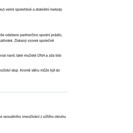
zi velmi spolehlivé a diskrétní metody
oše odebere partnerčino spodní prádlo,
kalhotek. Získaný vzorek společně
hoval navíc také mužské DNA a zda toto
ožství stop. Kromě stěru může být do
ele sexuálního zneužívání z užšího okruhu