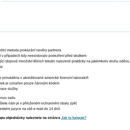
krétní metoda prokázání nevěry partnera
í v případech kdy neexistovalo podezření před skutkem
cí stopové množství tělních tekutin nalezené prakticky na jakémkoliv druhu oděvu, 
la
e prováděna v akreditované americké forenzní laboratoři
orek je označen pouze čárovým kódem
zace služby:
enou sadu
šlete nám je v přiloženém ochranném obalu zpět
českém jazyce na váš e-mail do 14 dnů
tupu objednávky naleznete na stránce
Jak to funguje?