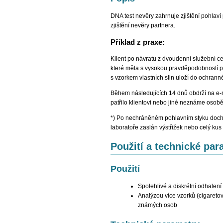
DNA test nevěry zahrnuje zjištění pohlav
zjištění nevěry partnera.
Příklad z praxe:
Klient po návratu z dvoudenní služební c
které měla s vysokou pravděpodobností př
s vzorkem vlastních slin uloží do ochran
Během následujících 14 dnů obdrží na e-ma
patřilo klientovi nebo jiné neznáme osobě
*) Po nechráněném pohlavním styku dochá
laboratoře zaslán výstřižek nebo celý kus
Použití a technické par
Použití
Spolehlivé a diskrétní odhalení
Analýzou více vzorků (cigareto
známých osob