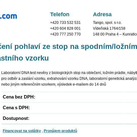
Telefon
Adresa
+420 733 532 531
Tango, spol. s r.o.
+420 604 828 001
Vídeňská 1764/158
+420 777 250 770
148 00 Praha 4 – Kunratic
čení pohlaví ze stop na spodním/ložním
astního vzorku
Laboratorní DNA test nevěry z biologických stop na oblečení, ložním prádle, nábytk
pro odběr a zaslání vzorku, extrahování vzorku DNA, laboratorní genetická analýz
nebo jiným referenčním vzorkem, výsledek e-mailem do 14 dnů
Cena bez DPH:
Cena s DPH:
Dostupnost:
Financovat na splátky
,
Pronájem produktů