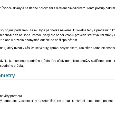
í původce skvrny a následné porovnání s referenčním vzorkem. Tento postup patří me
esty pojme podezření, že mu byla partnerka nevěrná. Diskrétně tedy z prádelního k
edchozí den na sobě. Pomocí sady pro odběr vzorku provede stěr z vnitřní strany 
ného obalu a zcela anonymně odešle do naší společnosti.
il, který uvedl v zásilce se vzorky, zprávu s výsledkem, zda stěr z kalhotek obsa
.
zí ke kontaminaci spodního prádla. Pro účely genetické analýzy stačí nepatrné mn
 spodního prádla.
ametry
 nevěry partnera
vý nedopalek, zaschlé sliny na skleničce) lze odhalit konkrétní osobu nebo pachat