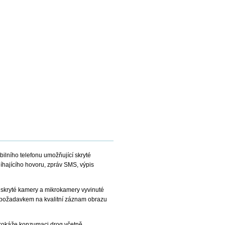
ilního telefonu umožňující skryté
hajícího hovoru, zpráv SMS, výpis
 skryté kamery a mikrokamery vyvinuté
s požadavkem na kvalitní záznam obrazu
 prokáže konzumaci drog včetně