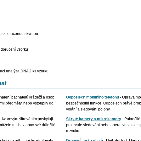
ět s označenou skvrnou
 doručení vzorku
vací analýza DNA 2 ks vzorku
mat
halení pachatelů krádeží a osob,
Odposlech mobilního telefonu
-
Úprava mob
mi předměty, nebo vstoupily do
bezpečnostní funkce. Odposlech právě probí
volání a sledování polohy.
ardwarovým šifrováním poskytují
Skryté kamery a mikrokamery
-
Pokročilé
můžete mít bez obav své důležité
pro trvalé sledování nebo operativní akce 
a zvuku.
stroj pro odhalení bezdrátového
Drogový test z vlasů
-
Unikátní test, který